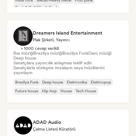
İndie rock
Metal/Heavy metal
Post punk
Rock & Roll/Klasik Rock
Dreamers Island Entertainment
Plak Şirketi, Yayıncı
> 1000 cevap verildi
Bas müziği
Brezilya müziği
Brezilya Funk
Dans müziği
Deep house
Sanatçılara yayıncılık anlaşması teklif edin
Sanatçılarla sözleşme imzalayın veya müziklerini
yayınlayın
Brezilya Funk
Deep house
Elektronika
Elektropop
Future house
Hip-hop
House
Tech House
ADAD Audio
Çalma Listesi Küratörü