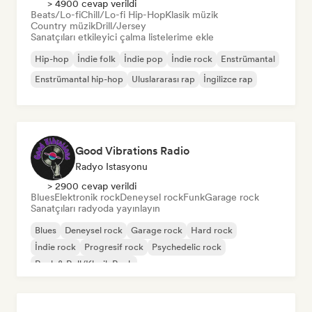
> 4900 cevap verildi
Beats/Lo-fi
Chill/Lo-fi Hip-Hop
Klasik müzik
Country müzik
Drill/Jersey
Sanatçıları etkileyici çalma listelerime ekle
Hip-hop
İndie folk
İndie pop
İndie rock
Enstrümantal
Enstrümantal hip-hop
Uluslararası rap
İngilizce rap
Good Vibrations Radio
Radyo Istasyonu
> 2900 cevap verildi
Blues
Elektronik rock
Deneysel rock
Funk
Garage rock
Sanatçıları radyoda yayınlayın
Blues
Deneysel rock
Garage rock
Hard rock
İndie rock
Progresif rock
Psychedelic rock
Rock & Roll/Klasik Rock