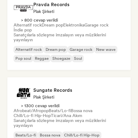
Pravda Records
Plak Şirketi
> 800 cevap verildi
Alternatif rock
Dream pop
Elektronika
Garage rock
İndie pop
Sanatçılarla sözleşme imzalayın veya müziklerini
yayınlayın
Alternatif rock
Dream pop
Garage rock
New wave
Pop soul
Reggae
Shoegaze
Soul
Sungate Records
Plak Şirketi
> 1300 cevap verildi
Afrobeat/Afropop
Beats/Lo-fi
Bossa nova
Chill/Lo-fi Hip-Hop
Ticari/Ana Akım
Sanatçılarla sözleşme imzalayın veya müziklerini
yayınlayın
Beats/Lo-fi
Bossa nova
Chill/Lo-fi Hip-Hop