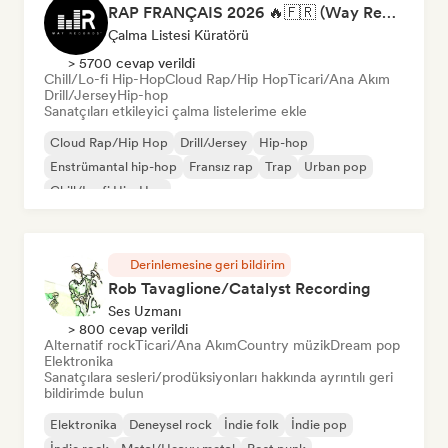
RAP FRANÇAIS 2026 🔥🇫🇷 (Way Records)
Çalma Listesi Küratörü
> 5700 cevap verildi
Chill/Lo-fi Hip-Hop
Cloud Rap/Hip Hop
Ticari/Ana Akım
Drill/Jersey
Hip-hop
Sanatçıları etkileyici çalma listelerime ekle
Cloud Rap/Hip Hop
Drill/Jersey
Hip-hop
Enstrümantal hip-hop
Fransız rap
Trap
Urban pop
Chill/Lo-fi Hip-Hop
Derinlemesine geri bildirim
Rob Tavaglione/Catalyst Recording
Ses Uzmanı
> 800 cevap verildi
Alternatif rock
Ticari/Ana Akım
Country müzik
Dream pop
Elektronika
Sanatçılara sesleri/prodüksiyonları hakkında ayrıntılı geri
bildirimde bulun
Elektronika
Deneysel rock
İndie folk
İndie pop