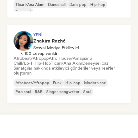
Ticari/Ana Akım
Dancehall
Dans pop
Hip-hop
Pop soul
YENI
Zhakira Razhé
Sosyal Medya Etkileyici
< 100 cevap verildi
Afrobeat/Afropop
Afro House/Amapiano
Chill/Lo-fi Hip-Hop
Ticari/Ana Akım
Deneysel caz
Sanatçılar hakkında etkileyici gönderiler veya reel'ler
oluşturun
Afrobeat/Afropop
Funk
Hip-hop
Modern caz
Pop soul
R&B
Singer-songwriter
Soul