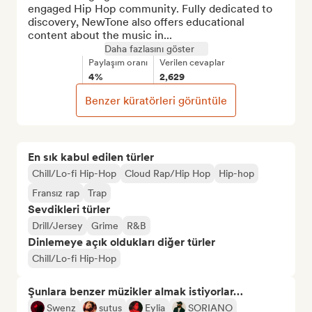
engaged Hip Hop community. Fully dedicated to 
discovery, NewTone also offers educational 
content about the music in...
Daha fazlasını göster
Paylaşım oranı
Verilen cevaplar
4%
2,629
Benzer küratörleri görüntüle
En sık kabul edilen türler
Chill/Lo-fi Hip-Hop
Cloud Rap/Hip Hop
Hip-hop
Fransız rap
Trap
Sevdikleri türler
Drill/Jersey
Grime
R&B
Dinlemeye açık oldukları diğer türler
Chill/Lo-fi Hip-Hop
Şunlara benzer müzikler almak istiyorlar…
Swenz
sutus
Eylia
SORIANO