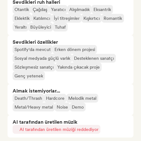
Sevdikleri ruh halleri
Otantik
Çağdaş
Yaratıcı
Alışılmadık
Eksantrik
Eklektik
Katılımcı
İyi titreşimler
Kışkırtıcı
Romantik
Yeraltı
Büyüleyici
Tuhaf
Sevdikleri özellikler
Spotify'da mevcut
Erken dönem projesi
Sosyal medyada güçlü varlık
Desteklenen sanatçı
Sözleşmesiz sanatçı
Yakında çıkacak proje
Genç yetenek
Almak istemiyorlar...
Death/Thrash
Hardcore
Melodik metal
Metal/Heavy metal
Noise
Demo
AI tarafından üretilen müzik
AI tarafından üretilen müziği reddediyor