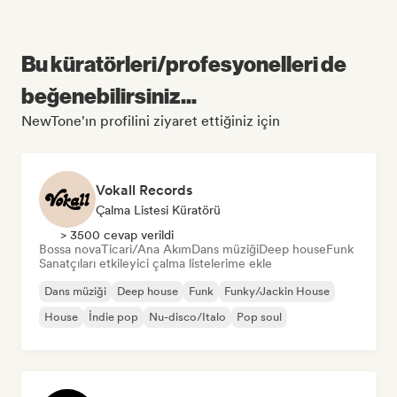
Bu küratörleri/profesyonelleri de
beğenebilirsiniz...
NewTone'ın profilini ziyaret ettiğiniz için
Vokall Records
Çalma Listesi Küratörü
> 3500 cevap verildi
Bossa nova
Ticari/Ana Akım
Dans müziği
Deep house
Funk
Sanatçıları etkileyici çalma listelerime ekle
Dans müziği
Deep house
Funk
Funky/Jackin House
House
İndie pop
Nu-disco/Italo
Pop soul