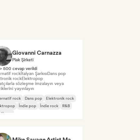
Giovanni Carnazza
Plak Şirketi
> 500 cevap verildi
rnatif rock
İtalyan Şarkısı
Dans pop
tronik rock
Elektropop
atçılarla sözleşme imzalayın veya
klerini yayınlayın
ernatif rock
Dans pop
Elektronik rock
ektropop
İndie pop
İndie rock
R&B
nthpop
Mike Savage Artist Management Inc