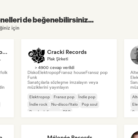
elleri de beğenebilirsiniz...
ğiniz için
Os Garotos de Liverpool - Tudo Sobre Música
Cracki Records
 Yayıncı
Plak Şirketi
> 4900 cevap verildi
 folk
Disko
Elektropop
Fransız house
Fransız pop
Alte
Funk
Elek
Sanatçılarla sözleşme imzalayın veya
San
din
müziklerini yayınlayın
müzi
Elektropop
Fransız pop
İndie pop
Alt
İndie rock
Nu-disco/Italo
Pop soul
El
Psychedelic pop
R&B
Sy
Russian Dark Community
Mélopée Records