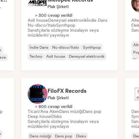
u/Gazeteci
Plak Şirketi
> 300 cevap verildi
Asit house
Deneysel elektronik
İndie Dans
Alte
Nu-disco/Italo
Synthpop
Ele
Sanatçılarla sözleşme imzalayın veya
Sana
müziklerini yayınlayın
Alt
İndie Dans
Nu-disco/Italo
Synthpop
k
Po
Techno
Asit house
Deneysel elektronik
ave
Sin
FiloFX Records
Plak Şirketi
> 800 cevap verildi
op
Ticari/Ana Akım
Dans müziği
Dans pop
Dan
Deep house
Disko
Syn
Sanatçılarla sözleşme imzalayın veya
San
müziklerini yayınlayın
müzi
ı
Dans müziği
Dans pop
Disko
Dan