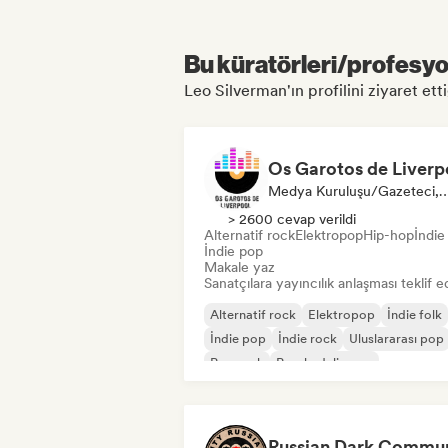
Bu küratörleri/profesyon
Leo Silverman'ın profilini ziyaret etti
Medya Kuruluşu/Gazeteci,
> 2600 cevap verildi
Alternatif rock
Elektropop
Hip-hop
İndie
İndie pop
Makale yaz
Sanatçılara yayıncılık anlaşması teklif e
Alternatif rock
Elektropop
İndie folk
İndie pop
İndie rock
Uluslararası pop
Pop rock
Psychedelic pop