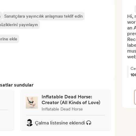
Hi, 
n
Sanatçılara yayıncılık anlaşması teklif edin
work
üziklerini yayınlayın
an 
prev
erine ekle
Reco
labe
mus
webs
Ce
10
satlar sundular
Inflatable Dead Horse:
Creator (All Kinds of Love)
Inflatable Dead Horse
Çalma listesine eklendi