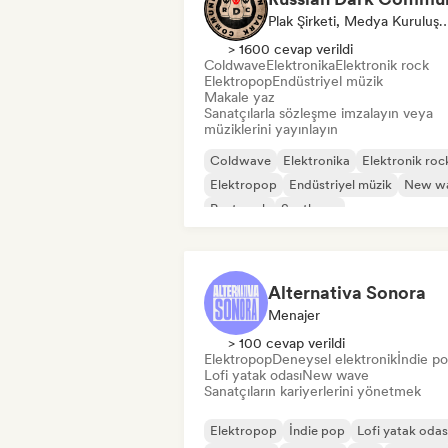
Plak Şirketi, Medya Kuruluş
> 1600 cevap verildi
Coldwave
Elektronika
Elektronik rock
Elektropop
Endüstriyel müzik
Makale yaz
Sanatçılarla sözleşme imzalayın veya
müziklerini yayınlayın
Coldwave
Elektronika
Elektronik roc
Elektropop
Endüstriyel müzik
New w
Post punk
Synthpop
Alternativa Sonora
Menajer
> 100 cevap verildi
Elektropop
Deneysel elektronik
İndie p
Lofi yatak odası
New wave
Sanatçıların kariyerlerini yönetmek
Elektropop
İndie pop
Lofi yatak odas