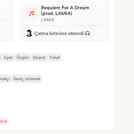
Requiem For A Dream
(prod. LAMIA)
LAMIA
Çalma listesine eklendi
l
Eşsiz
Özgün
Sürpriz
Tuhaf
natçı
Genç yetenek
iyor