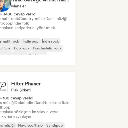
Menajer
> 3400 cevap verildi
rnatif rock
Country müzik
Dans müziği
ktropop
İndie folk
tçıların kariyerlerini yönetmek
ernatif rock
İndie pop
İndie rock
p Punk
Pop rock
Psychedelic rock
ger-songwriter
Synthpop
Filter Phaser
Plak Şirketi
> 100 cevap verildi
s müziği
Disko
İndie Dans
Nu-disco/Italo
thpop
atçılarla sözleşme imzalayın veya
klerini yayınlayın
s müziği
Nu-disco/Italo
Synthpop