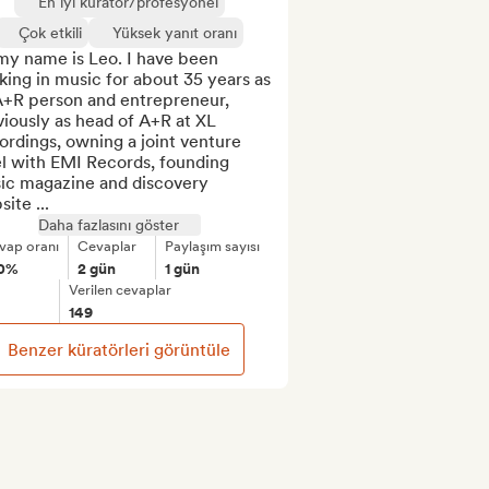
En iyi küratör/profesyonel
Çok etkili
Yüksek yanıt oranı
my name is Leo. I have been 
ing in music for about 35 years as 
A+R person and entrepreneur, 
iously as head of A+R at XL 
rdings, owning a joint venture 
l with EMI Records, founding 
ic magazine and discovery 
ite ...
Daha fazlasını göster
vap oranı
Cevaplar
Paylaşım sayısı
0%
2 gün
1 gün
Verilen cevaplar
149
Benzer küratörleri görüntüle