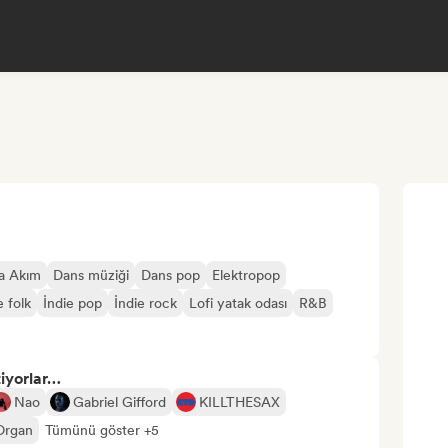
na Akım
Dans müziği
Dans pop
Elektropop
e folk
İndie pop
İndie rock
Lofi yatak odası
R&B
tiyorlar…
Nao
Gabriel Gifford
KILLTHESAX
Organ
Tümünü göster +5