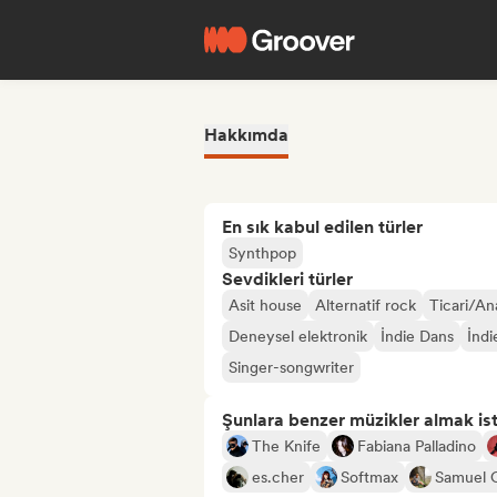
Hakkımda
En sık kabul edilen türler
Synthpop
Sevdikleri türler
Asit house
Alternatif rock
Ticari/A
Deneysel elektronik
İndie Dans
İndi
Singer-songwriter
Şunlara benzer müzikler almak is
The Knife
Fabiana Palladino
es.cher
Softmax
Samuel 