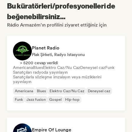
Bu küratörleri/profesyonelleri de
beğenebilirsiniz...
Rádio Armazém'ın profilini ziyaret ettiğiniz için
Planet Radio
Plak Şirketi, Radyo Istasyonu
> 5200 cevap verildi
Americana
Blues
Elektro Caz/Nu Caz
Deneysel caz
Funk
Sanatçıları radyoda yayınlayın
Sanatçılarla sözleşme imzalayın veya müziklerini
yayınlayın
Americana
Blues
Elektro Caz/Nu Caz
Deneysel caz
Funk
Jazz fusion
Gospel
Hip-hop
Empire Of Lounge