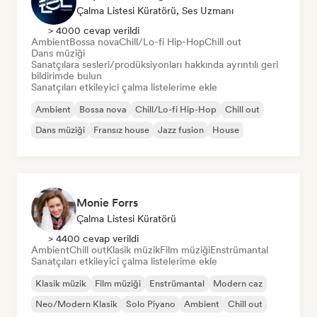
Çalma Listesi Küratörü, Ses Uzmanı
> 4000 cevap verildi
Ambient
Bossa nova
Chill/Lo-fi Hip-Hop
Chill out
Dans müziği
Sanatçılara sesleri/prodüksiyonları hakkında ayrıntılı geri
bildirimde bulun
Sanatçıları etkileyici çalma listelerime ekle
Ambient
Bossa nova
Chill/Lo-fi Hip-Hop
Chill out
Dans müziği
Fransız house
Jazz fusion
House
Monie Forrs
Çalma Listesi Küratörü
> 4400 cevap verildi
Ambient
Chill out
Klasik müzik
Film müziği
Enstrümantal
Sanatçıları etkileyici çalma listelerime ekle
Klasik müzik
Film müziği
Enstrümantal
Modern caz
Neo/Modern Klasik
Solo Piyano
Ambient
Chill out