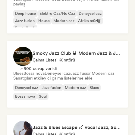
paylaş
Deep house
Elektro Caz/Nu Caz
Deneysel caz
Jazz fusion
House
Modern caz
Afrika müziği
Beats/Lo-fi
Smoky Jazz Club 🥃 Modern Jazz & Jazz Fusion to Sip an Old Fashioned to
Çalma Listesi Küratörü
> 900 cevap verildi
Blues
Bossa nova
Deneysel caz
Jazz fusion
Modern caz
Sanatçıları etkileyici çalma listelerime ekle
Deneysel caz
Jazz fusion
Modern caz
Blues
Bossa nova
Soul
Jazz & Blues Escape 🎷 Vocal Jazz, Soul Blues & Classic Standards
Çalma Listesi Küratörü