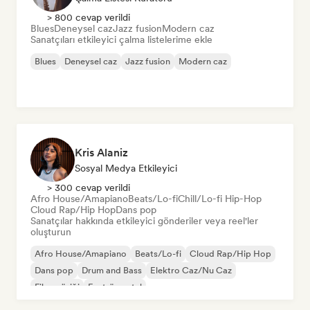
> 800 cevap verildi
Blues
Deneysel caz
Jazz fusion
Modern caz
Sanatçıları etkileyici çalma listelerime ekle
Blues
Deneysel caz
Jazz fusion
Modern caz
Kris Alaniz
Sosyal Medya Etkileyici
> 300 cevap verildi
Afro House/Amapiano
Beats/Lo-fi
Chill/Lo-fi Hip-Hop
Cloud Rap/Hip Hop
Dans pop
Sanatçılar hakkında etkileyici gönderiler veya reel'ler
oluşturun
Afro House/Amapiano
Beats/Lo-fi
Cloud Rap/Hip Hop
Dans pop
Drum and Bass
Elektro Caz/Nu Caz
Film müziği
Enstrümantal