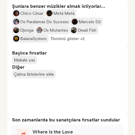
Şunlara benzer müzikler almak istiyorlar…
Chico César
Metá Metá
Os Paralamas Do Sucesso
Marcelo D2
Djonga
Os Mutantes
Dead Fish
BaianaSystem
Tümünü göster +2
Başlıca fırsatlar
Makale yaz
Diğer
Çalma listelerine ekle
Son zamanlarda bu sanatçılara fırsatlar sundular
Where Is the Love