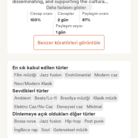
disseminating, and supporting the cultura...
Daha fazlasını göster
Cevap oranı
Cevaplar
Paylaşım oranı
100%
2 gün
87%
Paylaşım sayısı
1 gün
Benzer küratörleri görüntüle
En sık kabul edilen türler
Film müziği
Jazz fusion
Enstrümantal
Modern caz
Neo/Modern Klasik
Sevdikleri türler
Ambient
Beats/Lo-fi
Brezilya müziği
Klasik müzik
Elektro Caz/Nu Caz
Deneysel caz
Minimal
Dinlemeye açık oldukları diğer türler
Bossa nova
Jazz fusion
Hip-hop
Post punk
İngilizce rap
Soul
Geleneksel müzik