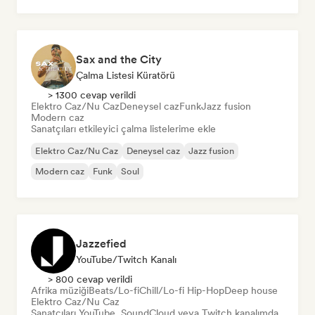
Sax and the City
Çalma Listesi Küratörü
> 1300 cevap verildi
Elektro Caz/Nu Caz
Deneysel caz
Funk
Jazz fusion
Modern caz
Sanatçıları etkileyici çalma listelerime ekle
Elektro Caz/Nu Caz
Deneysel caz
Jazz fusion
Modern caz
Funk
Soul
Jazzefied
YouTube/Twitch Kanalı
> 800 cevap verildi
Afrika müziği
Beats/Lo-fi
Chill/Lo-fi Hip-Hop
Deep house
Elektro Caz/Nu Caz
Sanatçıları YouTube, SoundCloud veya Twitch kanalımda