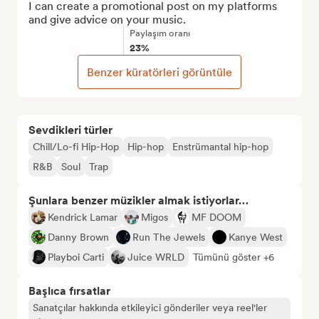
I can create a promotional post on my platforms 
and give advice on your music.
Paylaşım oranı
23%
Benzer küratörleri görüntüle
Sevdikleri türler
Chill/Lo-fi Hip-Hop
Hip-hop
Enstrümantal hip-hop
R&B
Soul
Trap
Şunlara benzer müzikler almak istiyorlar…
Kendrick Lamar
Migos
MF DOOM
Danny Brown
Run The Jewels
Kanye West
Playboi Carti
Juice WRLD
Tümünü göster +6
Başlıca fırsatlar
Sanatçılar hakkında etkileyici gönderiler veya reel'ler