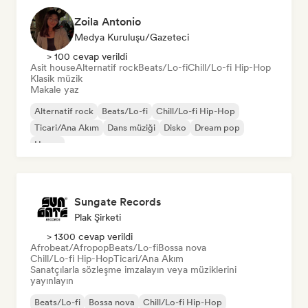
Zoila Antonio
Medya Kuruluşu/Gazeteci
> 100 cevap verildi
Asit house
Alternatif rock
Beats/Lo-fi
Chill/Lo-fi Hip-Hop
Klasik müzik
Makale yaz
Alternatif rock
Beats/Lo-fi
Chill/Lo-fi Hip-Hop
Ticari/Ana Akım
Dans müziği
Disko
Dream pop
House
Sungate Records
Plak Şirketi
> 1300 cevap verildi
Afrobeat/Afropop
Beats/Lo-fi
Bossa nova
Chill/Lo-fi Hip-Hop
Ticari/Ana Akım
Sanatçılarla sözleşme imzalayın veya müziklerini
yayınlayın
Beats/Lo-fi
Bossa nova
Chill/Lo-fi Hip-Hop