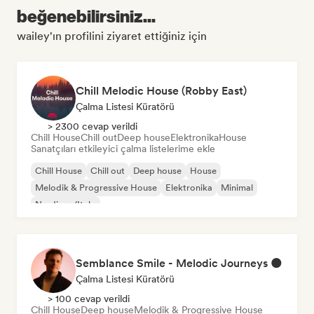
beğenebilirsiniz...
wailey'ın profilini ziyaret ettiğiniz için
Chill Melodic House (Robby East)
Çalma Listesi Küratörü
> 2300 cevap verildi
Chill House
Chill out
Deep house
Elektronika
House
Sanatçıları etkileyici çalma listelerime ekle
Chill House
Chill out
Deep house
House
Melodik & Progressive House
Elektronika
Minimal
Nu-disco/Italo
Semblance Smile - Melodic Journeys 🌑
Çalma Listesi Küratörü
> 100 cevap verildi
Chill House
Deep house
Melodik & Progressive House