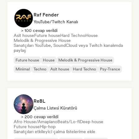
Raf Fender
YouTube/Twitch Kanalı
> 100 cevap verildi
Asit house
Future house
Hard Techno
House
Melodik & Progressive House
Sanatçıları YouTube, SoundCloud veya Twitch kanalımda
paylaş
Future house
House
Melodik & Progressive House
Minimal
Techno
Asit house
Hard Techno
Psy-Trance
ReBL
Çalma Listesi Küratörü
> 200 cevap verildi
Afro House/Amapiano
Beats/Lo-fi
Deep house
Future house
Hip-hop
Sanatçıları etkileyici çalma listelerime ekle