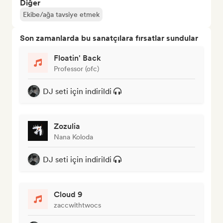
Diğer
Ekibe/ağa tavsiye etmek
Son zamanlarda bu sanatçılara fırsatlar sundular
Floatin' Back
Professor (ofc)
DJ seti için indirildi
Zozulia
Nana Koloda
DJ seti için indirildi
Cloud 9
zaccwithtwocs