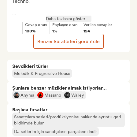
Techno.

...
Daha fazlasını göster
Cevap oranı
Paylaşım oranı
Verilen cevaplar
100%
1%
124
Benzer küratörleri görüntüle
Sevdikleri türler
Melodik & Progressive House
Şunlara benzer müzikler almak istiyorlar…
Anyma
Massano
Wailey
Başlıca fırsatlar
Sanatçılara sesleri/prodüksiyonları hakkında ayrıntılı geri
bildirimde bulun
DJ setlerim için sanatçıların parçalarını indir