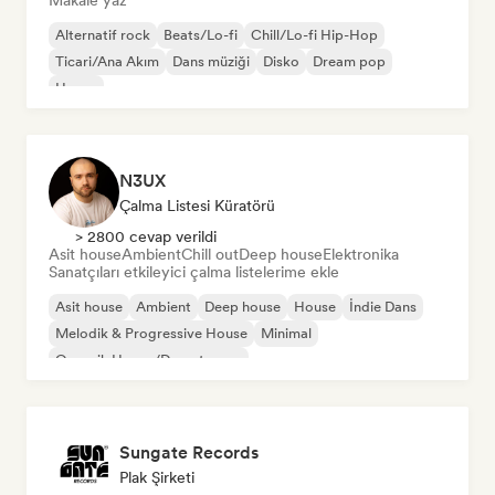
Makale yaz
Alternatif rock
Beats/Lo-fi
Chill/Lo-fi Hip-Hop
Ticari/Ana Akım
Dans müziği
Disko
Dream pop
House
N3UX
Çalma Listesi Küratörü
> 2800 cevap verildi
Asit house
Ambient
Chill out
Deep house
Elektronika
Sanatçıları etkileyici çalma listelerime ekle
Asit house
Ambient
Deep house
House
İndie Dans
Melodik & Progressive House
Minimal
Organik House/Downtempo
Sungate Records
Plak Şirketi