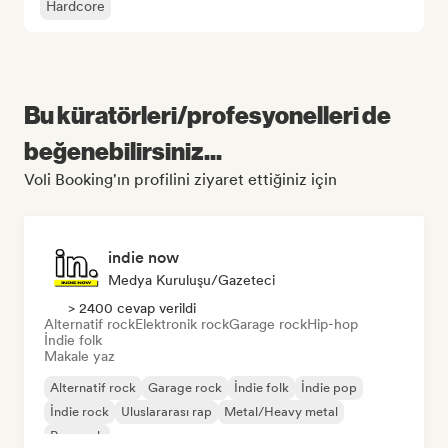
Hardcore
Bu küratörleri/profesyonelleri de
beğenebilirsiniz...
Voli Booking'ın profilini ziyaret ettiğiniz için
indie now
Medya Kuruluşu/Gazeteci
> 2400 cevap verildi
Alternatif rock
Elektronik rock
Garage rock
Hip-hop
İndie folk
Makale yaz
Alternatif rock
Garage rock
İndie folk
İndie pop
İndie rock
Uluslararası rap
Metal/Heavy metal
Pop rock