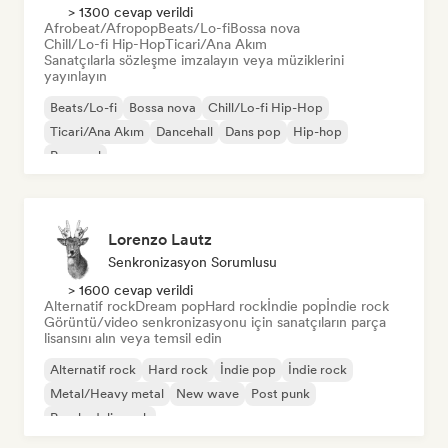
> 1300 cevap verildi
Afrobeat/Afropop
Beats/Lo-fi
Bossa nova
Chill/Lo-fi Hip-Hop
Ticari/Ana Akım
Sanatçılarla sözleşme imzalayın veya müziklerini
yayınlayın
Beats/Lo-fi
Bossa nova
Chill/Lo-fi Hip-Hop
Ticari/Ana Akım
Dancehall
Dans pop
Hip-hop
Pop soul
Lorenzo Lautz
Senkronizasyon Sorumlusu
> 1600 cevap verildi
Alternatif rock
Dream pop
Hard rock
İndie pop
İndie rock
Görüntü/video senkronizasyonu için sanatçıların parça
lisansını alın veya temsil edin
Alternatif rock
Hard rock
İndie pop
İndie rock
Metal/Heavy metal
New wave
Post punk
Psychedelic rock