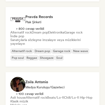
Pravda Records
Plak Şirketi
> 800 cevap verildi
Alternatif rock
Dream pop
Elektronika
Garage rock
İndie pop
Sanatçılarla sözleşme imzalayın veya müziklerini
yayınlayın
Alternatif rock
Dream pop
Garage rock
New wave
Pop soul
Reggae
Shoegaze
Soul
Zoila Antonio
Medya Kuruluşu/Gazeteci
> 100 cevap verildi
Asit house
Alternatif rock
Beats/Lo-fi
Chill/Lo-fi Hip-Hop
Klasik müzik