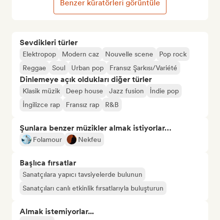
Benzer küratörleri görüntüle
Sevdikleri türler
Elektropop
Modern caz
Nouvelle scene
Pop rock
Reggae
Soul
Urban pop
Fransız Şarkısı/Variété
Dinlemeye açık oldukları diğer türler
Klasik müzik
Deep house
Jazz fusion
İndie pop
İngilizce rap
Fransız rap
R&B
Şunlara benzer müzikler almak istiyorlar…
Folamour
Nekfeu
Başlıca fırsatlar
Sanatçılara yapıcı tavsiyelerde bulunun
Sanatçıları canlı etkinlik fırsatlarıyla buluşturun
Almak istemiyorlar...