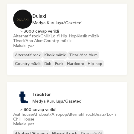
Dulaxi
Medya Kuruluşu/Gazeteci
> 3000 cevap verildi
Alternatif rock
Chill/Lo-fi Hip-Hop
Klasik müzik
Ticari/Ana Akım
Country müzik
Makale yaz
Alternatif rock
Klasik müzik
Ticari/Ana Akım
Country müzik
Dub
Funk
Hardcore
Hip-hop
Tracktor
Medya Kuruluşu/Gazeteci
> 600 cevap verildi
Asit house
Afrobeat/Afropop
Alternatif rock
Beats/Lo-fi
Chill House
Makale yaz
Afrobeat/Afropop
Alternatif rock
Dans müziği