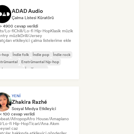
ADAD Audio
Çalma Listesi Küratörü
> 4900 cevap verildi
ts/Lo-fi
Chill/Lo-fi Hip-Hop
Klasik müzik
ntry müzik
Drill/Jersey
tçıları etkileyici çalma listelerime ekle
p-hop
İndie folk
İndie pop
İndie rock
strümantal
Enstrümantal hip-hop
slararası rap
İngilizce rap
YENI
Zhakira Razhé
Sosyal Medya Etkileyici
< 100 cevap verildi
obeat/Afropop
Afro House/Amapiano
ll/Lo-fi Hip-Hop
Ticari/Ana Akım
eysel caz
tçılar hakkında etkileyici gönderiler