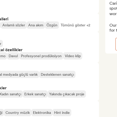
Cari
spot
worl
lleri
Our 
Anlamlı sözler
Ana akım
Özgün
Tümünü göster +2
for 
r
l özellikler
emo
Davul
Profesyonel prodüksiyon
Video klip
l medyada güçlü varlık
Desteklenen sanatçı
kler
Kadın sanatçı
Erkek sanatçı
Yakında çıkacak proje
ği
Country müzik
Elektronika
Hint indie