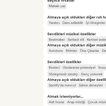
Başlıca fırsatlar
Makale yaz
Almaya açık oldukları diğer ruh ha
Yaratıcı
Dans edilebilir
İyi titreşimler
Sevdikleri müzikal özellikler
Beatmaker
Serbest stil
Kentsel sesle
Almaya açık oldukları diğer müzika
Autotune
Ritimler
Öne Çıkanlar
D
Sevdikleri özellikler
Besteci
Uluslararası potansiyel
Sosya
Sözleşmesiz sanatçı
Genç yetenek
Almaya açık oldukları diğer özelli
Spotify'da mevcut
Sahne deneyimi
Almak istemiyorlar...
Asit house
Arap müziği
Çocuk müzi