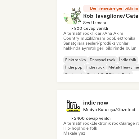
Derinlemesine geri bildirim
Ses Uzmanı
> 800 cevap verildi
Alternatif rock
Ticari/Ana Akım
Country müzik
Dream pop
Elektronika
Sanatçılara sesleri/prodüksiyonları
hakkında ayrıntılı geri bildirimde bulun
Elektronika
Deneysel rock
İndie folk
İndie pop
İndie rock
Metal/Heavy me
Post punk
Rock & Roll/Klasik Rock
indie now
Medya Kuruluşu/Gazeteci
> 2400 cevap verildi
Alternatif rock
Elektronik rock
Garage r
Hip-hop
İndie folk
Makale yaz