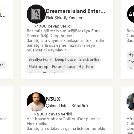
Dreamers Island Entertainment
Rob Tavaglione/Catalyst Recording
Plak Şirketi, Yayıncı
> 1000 cevap verildi
Bas müziği
Brezilya müziği
Brezilya Funk
Bea
Dans müziği
Deep house
Cou
Sanatçılara yayıncılık anlaşması teklif edin
Sana
Sanatçılarla sözleşme imzalayın veya
müziklerini yayınlayın
Hi
Brezilya Funk
Deep house
Elektronika
En
tal
Elektropop
Future house
Hip-hop
Ulu
House
Tech House
N3UX
Çalma Listesi Küratörü
> 2800 cevap verildi
ock
Asit house
Ambient
Chill out
Deep house
Afr
Elektronika
Chi
Sanatçıları etkileyici çalma listelerime ekle
Den
Sana