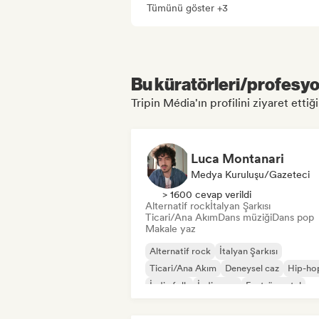
Tümünü göster +3
Bu küratörleri/profesyon
Tripin Média'ın profilini ziyaret ettiği
Luca Montanari
Medya Kuruluşu/Gazeteci
> 1600 cevap verildi
Alternatif rock
İtalyan Şarkısı
Ticari/Ana Akım
Dans müziği
Dans pop
Makale yaz
Alternatif rock
İtalyan Şarkısı
Ticari/Ana Akım
Deneysel caz
Hip-ho
İndie folk
İndie pop
Enstrümantal