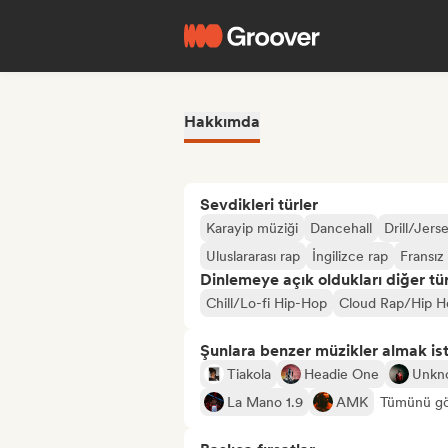
Hakkımda
Sevdikleri türler
Karayip müziği
Dancehall
Drill/Jers
Uluslararası rap
İngilizce rap
Fransız
Dinlemeye açık oldukları diğer tür
Chill/Lo-fi Hip-Hop
Cloud Rap/Hip H
Şunlara benzer müzikler almak is
Tiakola
Headie One
Unkn
La Mano 1.9
AMK
Tümünü gö