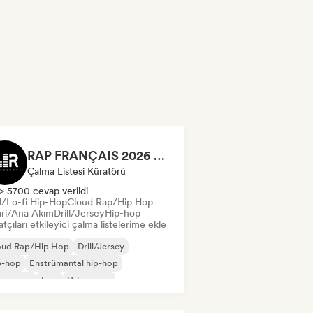
RAP FRANÇAIS 2026 🔥🇫🇷 (Way Records)
Çalma Listesi Küratörü
> 5700 cevap verildi
ll/Lo-fi Hip-Hop
Cloud Rap/Hip Hop
ari/Ana Akım
Drill/Jersey
Hip-hop
tçıları etkileyici çalma listelerime ekle
oud Rap/Hip Hop
Drill/Jersey
p-hop
Enstrümantal hip-hop
nsız rap
Trap
Urban pop
ll/Lo-fi Hip-Hop