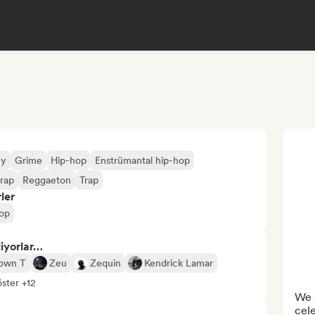
ey
Grime
Hip-hop
Enstrümantal hip-hop
 rap
Reggaeton
Trap
ler
op
tiyorlar…
own T
Zeu
Zequin
Kendrick Lamar
ster +12
We a
cele