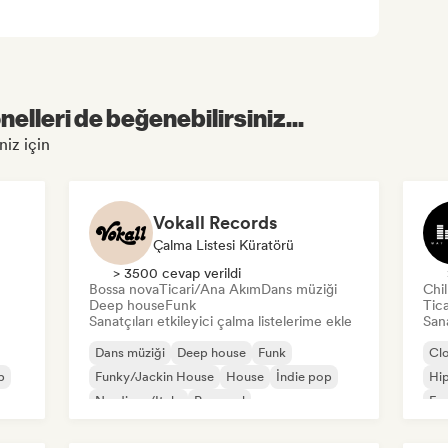
elleri de beğenebilirsiniz...
niz için
Vokall Records
Çalma Listesi Küratörü
> 3500 cevap verildi
Bossa nova
Ticari/Ana Akım
Dans müziği
Chi
Deep house
Funk
Tic
Sanatçıları etkileyici çalma listelerime ekle
Sana
Dans müziği
Deep house
Funk
Cl
p
Funky/Jackin House
House
İndie pop
Hi
Nu-disco/Italo
Pop soul
Fra
Chi