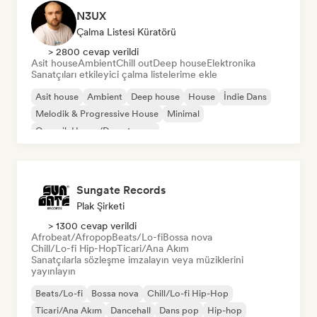
N3UX
Çalma Listesi Küratörü
> 2800 cevap verildi
Asit house
Ambient
Chill out
Deep house
Elektronika
Sanatçıları etkileyici çalma listelerime ekle
Asit house
Ambient
Deep house
House
İndie Dans
Melodik & Progressive House
Minimal
Organik House/Downtempo
Sungate Records
Plak Şirketi
> 1300 cevap verildi
Afrobeat/Afropop
Beats/Lo-fi
Bossa nova
Chill/Lo-fi Hip-Hop
Ticari/Ana Akım
Sanatçılarla sözleşme imzalayın veya müziklerini
yayınlayın
Beats/Lo-fi
Bossa nova
Chill/Lo-fi Hip-Hop
Ticari/Ana Akım
Dancehall
Dans pop
Hip-hop