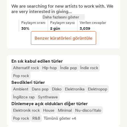
We are searching for new artists to work with. We 
are very interested in giving...
Daha fazlasını göster
Paylaşım oranı
Paylaşım sayısı
Verilen cevaplar
30%
2 gün
3,039
Benzer küratörleri görüntüle
En sık kabul edilen türler
Alternatif rock
Hip-hop
İndie pop
İndie rock
Pop rock
Sevdikleri türler
Ambient
Dans pop
Disko
Elektronika
Elektropop
İngilizce rap
Synthwave
Dinlemeye açık oldukları diğer türler
Elektronik rock
House
Minimal
Nu-disco/Italo
Pop rock
R&B
Tümünü göster +4