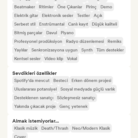
Beatmaker
Ritimler
Öne Çıkanlar
Pirinç
Demo
Elektrik gitar
Elektronik sesler
Testler
Açık
Serbest stil
Enstrümantal
Canlı kayıt
Düşük kaliteli
Bitmiş parçalar
Davul
Piyano
Profesyonel prodüksiyon
Radyo düzenlemesi
Remiks
Yaylılar
Senkronizasyona uygun
Synth
Tüm destekler
Kentsel sesler
Video klip
Vokal
Sevdikleri özellikler
Spotify'da mevcut
Besteci
Erken dönem projesi
Uluslararası potansiyel
Sosyal medyada güçlü varlık
Desteklenen sanatçı
Sözleşmesiz sanatçı
Yakında çıkacak proje
Genç yetenek
Almak istemiyorlar...
Klasik müzik
Death/Thrash
Neo/Modern Klasik
Cover