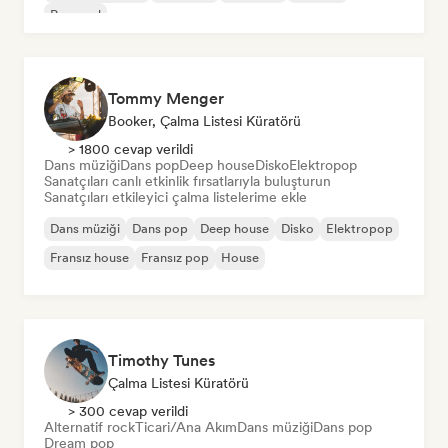
Pop soul
Tommy Menger
Booker, Çalma Listesi Küratörü
> 1800 cevap verildi
Dans müziği
Dans pop
Deep house
Disko
Elektropop
Sanatçıları canlı etkinlik fırsatlarıyla buluşturun
Sanatçıları etkileyici çalma listelerime ekle
Dans müziği
Dans pop
Deep house
Disko
Elektropop
Fransız house
Fransız pop
House
Timothy Tunes
Çalma Listesi Küratörü
> 300 cevap verildi
Alternatif rock
Ticari/Ana Akım
Dans müziği
Dans pop
Dream pop