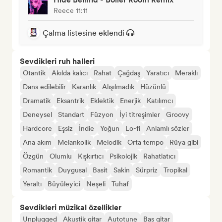
Reece 11:11
Çalma listesine eklendi
Sevdikleri ruh halleri
Otantik
Akılda kalıcı
Rahat
Çağdaş
Yaratıcı
Meraklı
Dans edilebilir
Karanlık
Alışılmadık
Hüzünlü
Dramatik
Eksantrik
Eklektik
Enerjik
Katılımcı
Deneysel
Standart
Füzyon
İyi titreşimler
Groovy
Hardcore
Eşsiz
İndie
Yoğun
Lo-fi
Anlamlı sözler
Ana akım
Melankolik
Melodik
Orta tempo
Rüya gibi
Özgün
Olumlu
Kışkırtıcı
Psikolojik
Rahatlatıcı
Romantik
Duygusal
Basit
Sakin
Sürpriz
Tropikal
Yeraltı
Büyüleyici
Neşeli
Tuhaf
Sevdikleri müzikal özellikler
Unplugged
Akustik gitar
Autotune
Bas gitar