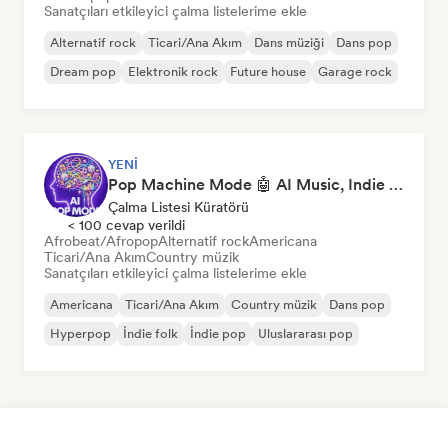
Sanatçıları etkileyici çalma listelerime ekle
Alternatif rock
Ticari/Ana Akım
Dans müziği
Dans pop
Dream pop
Elektronik rock
Future house
Garage rock
YENI
Pop Machine Mode 🤖 AI Music, Indie Pop & Dream Pop
Çalma Listesi Küratörü
< 100 cevap verildi
Afrobeat/Afropop
Alternatif rock
Americana
Ticari/Ana Akım
Country müzik
Sanatçıları etkileyici çalma listelerime ekle
Americana
Ticari/Ana Akım
Country müzik
Dans pop
Hyperpop
İndie folk
İndie pop
Uluslararası pop