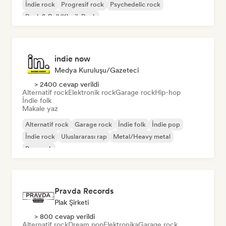
İndie rock
Progresif rock
Psychedelic rock
Rock & Roll/Klasik Rock
indie now
Medya Kuruluşu/Gazeteci
> 2400 cevap verildi
Alternatif rock
Elektronik rock
Garage rock
Hip-hop
İndie folk
Makale yaz
Alternatif rock
Garage rock
İndie folk
İndie pop
İndie rock
Uluslararası rap
Metal/Heavy metal
Pop rock
Pravda Records
Plak Şirketi
> 800 cevap verildi
Alternatif rock
Dream pop
Elektronika
Garage rock