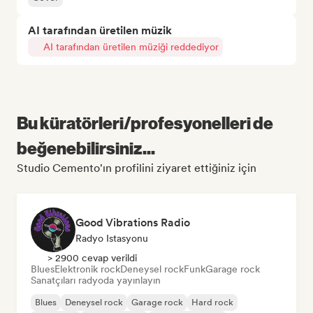
AI tarafından üretilen müzik
AI tarafından üretilen müziği reddediyor
Bu küratörleri/profesyonelleri de
beğenebilirsiniz...
Studio Cemento'ın profilini ziyaret ettiğiniz için
Good Vibrations Radio
Radyo Istasyonu
> 2900 cevap verildi
Blues
Elektronik rock
Deneysel rock
Funk
Garage rock
Sanatçıları radyoda yayınlayın
Blues
Deneysel rock
Garage rock
Hard rock