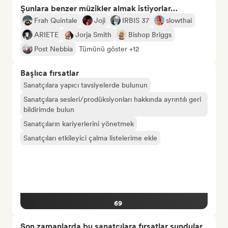
Şunlara benzer müzikler almak istiyorlar…
Frah Quintale
Joji
IRBIS 37
slowthai
ARIETE
Jorja Smith
Bishop Briggs
Post Nebbia
Tümünü göster +12
Başlıca fırsatlar
Sanatçılara yapıcı tavsiyelerde bulunun
Sanatçılara sesleri/prodüksiyonları hakkında ayrıntılı geri
bildirimde bulun
Sanatçıların kariyerlerini yönetmek
Sanatçıları etkileyici çalma listelerime ekle
69
Son zamanlarda bu sanatçılara fırsatlar sundular