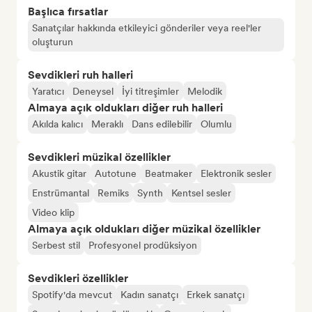
Başlıca fırsatlar
Sanatçılar hakkında etkileyici gönderiler veya reel'ler
oluşturun
Sevdikleri ruh halleri
Yaratıcı
Deneysel
İyi titreşimler
Melodik
Almaya açık oldukları diğer ruh halleri
Akılda kalıcı
Meraklı
Dans edilebilir
Olumlu
Sevdikleri müzikal özellikler
Akustik gitar
Autotune
Beatmaker
Elektronik sesler
Enstrümantal
Remiks
Synth
Kentsel sesler
Video klip
Almaya açık oldukları diğer müzikal özellikler
Serbest stil
Profesyonel prodüksiyon
Sevdikleri özellikler
Spotify'da mevcut
Kadın sanatçı
Erkek sanatçı