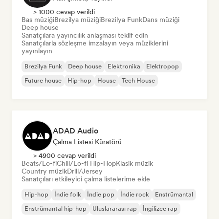
> 1000 cevap verildi
Bas müziği
Brezilya müziği
Brezilya Funk
Dans müziği
Deep house
Sanatçılara yayıncılık anlaşması teklif edin
Sanatçılarla sözleşme imzalayın veya müziklerini
yayınlayın
Brezilya Funk
Deep house
Elektronika
Elektropop
Future house
Hip-hop
House
Tech House
ADAD Audio
Çalma Listesi Küratörü
> 4900 cevap verildi
Beats/Lo-fi
Chill/Lo-fi Hip-Hop
Klasik müzik
Country müzik
Drill/Jersey
Sanatçıları etkileyici çalma listelerime ekle
Hip-hop
İndie folk
İndie pop
İndie rock
Enstrümantal
Enstrümantal hip-hop
Uluslararası rap
İngilizce rap