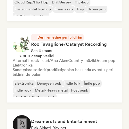
Cloud Rap/Hip Hop
Drill/Jersey
Hip-hop
Enstrümantal hip-hop
Fransız rap
Trap
Urban pop
Chill/Lo-fi Hip-Hop
Derinlemesine geri bildirim
Rob Tavaglione/Catalyst Recording
Ses Uzmanı
> 800 cevap verildi
Alternatif rock
Ticari/Ana Akım
Country müzik
Dream pop
Elektronika
Sanatçılara sesleri/prodüksiyonları hakkında ayrıntılı geri
bildirimde bulun
Elektronika
Deneysel rock
İndie folk
İndie pop
İndie rock
Metal/Heavy metal
Post punk
Rock & Roll/Klasik Rock
Dreamers Island Entertainment
Plak Şirketi, Yayıncı