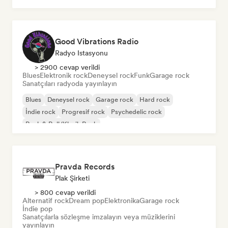
Good Vibrations Radio
Radyo Istasyonu
> 2900 cevap verildi
Blues
Elektronik rock
Deneysel rock
Funk
Garage rock
Sanatçıları radyoda yayınlayın
Blues
Deneysel rock
Garage rock
Hard rock
İndie rock
Progresif rock
Psychedelic rock
Rock & Roll/Klasik Rock
Pravda Records
Plak Şirketi
> 800 cevap verildi
Alternatif rock
Dream pop
Elektronika
Garage rock
İndie pop
Sanatçılarla sözleşme imzalayın veya müziklerini
yayınlayın