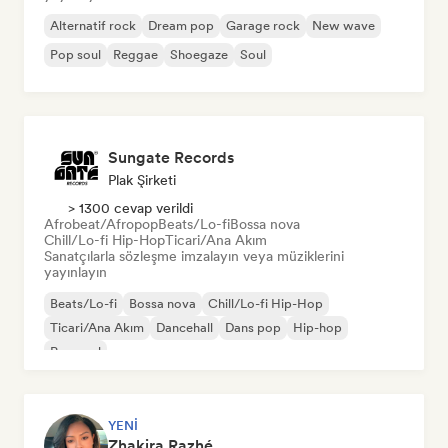
Alternatif rock
Dream pop
Garage rock
New wave
Pop soul
Reggae
Shoegaze
Soul
Sungate Records
Plak Şirketi
> 1300 cevap verildi
Afrobeat/Afropop
Beats/Lo-fi
Bossa nova
Chill/Lo-fi Hip-Hop
Ticari/Ana Akım
Sanatçılarla sözleşme imzalayın veya müziklerini
yayınlayın
Beats/Lo-fi
Bossa nova
Chill/Lo-fi Hip-Hop
Ticari/Ana Akım
Dancehall
Dans pop
Hip-hop
Pop soul
YENI
Zhakira Razhé