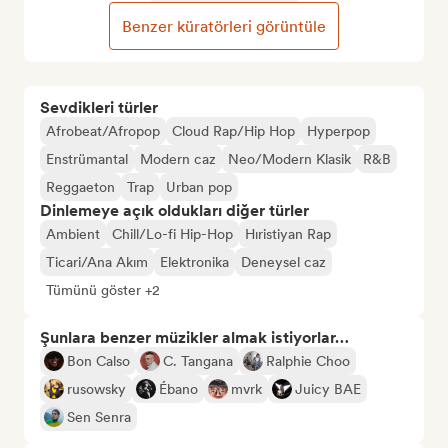
Benzer küratörleri görüntüle
Sevdikleri türler
Afrobeat/Afropop
Cloud Rap/Hip Hop
Hyperpop
Enstrümantal
Modern caz
Neo/Modern Klasik
R&B
Reggaeton
Trap
Urban pop
Dinlemeye açık oldukları diğer türler
Ambient
Chill/Lo-fi Hip-Hop
Hıristiyan Rap
Ticari/Ana Akım
Elektronika
Deneysel caz
Tümünü göster +2
Şunlara benzer müzikler almak istiyorlar…
Bon Calso
C. Tangana
Ralphie Choo
rusowsky
Ébano
mvrk
Juicy BAE
Sen Senra