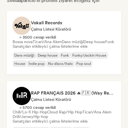
Silviiaaparicio'ın profilini ziyaret ettiğiniz için
Vokall Records
Çalma Listesi Küratörü
> 3500 cevap verildi
Bossa nova
Ticari/Ana Akım
Dans müziği
Deep house
Funk
Sanatçıları etkileyici çalma listelerime ekle
Dans müziği
Deep house
Funk
Funky/Jackin House
House
İndie pop
Nu-disco/Italo
Pop soul
RAP FRANÇAIS 2026 🔥🇫🇷 (Way Records)
Çalma Listesi Küratörü
> 5700 cevap verildi
Chill/Lo-fi Hip-Hop
Cloud Rap/Hip Hop
Ticari/Ana Akım
Drill/Jersey
Hip-hop
Sanatçıları etkileyici çalma listelerime ekle