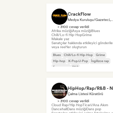
CrackFlow
Medya Kuruluşu/Gazeteci, Sosyal Medy
> 3100 cevap verildi
Afrika müziği
Asya müziği
Blues
Chill/Lo-fi Hip-Hop
Grime
Makale yaz
Sanatçılar hakkında etkileyici gönderile
veya reel'ler oluşturun
Blues
Chill/Lo-fi Hip-Hop
Grime
Hip-hop
K-Pop/J-Pop
İngilizce rap
Fransız rap
R&B
Çalma Listesi Küratörü
> 3100 cevap verildi
Cloud Rap/Hip Hop
Ticari/Ana Akım
Dancehall
Dans müziği
Dans pop