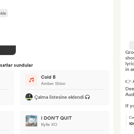
ekle
Groo
show
lyri
satlar sundular
in a
Cold B
👉 A
Amber Shion
Deez
Audi
Çalma listesine eklendi
If y
I DON'T QUIT
Ce
1
Kylie XO