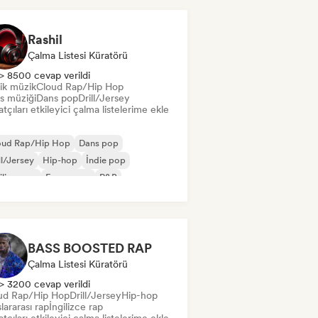
Rashil
Çalma Listesi Küratörü
> 8500 cevap verildi
ik müzik
Cloud Rap/Hip Hop
s müziği
Dans pop
Drill/Jersey
tçıları etkileyici çalma listelerime ekle
oud Rap/Hip Hop
Dans pop
ll/Jersey
Hip-hop
İndie pop
ilizce rap
Fransız rap
R&B
BASS BOOSTED RAP
Çalma Listesi Küratörü
> 3200 cevap verildi
ud Rap/Hip Hop
Drill/Jersey
Hip-hop
lararası rap
İngilizce rap