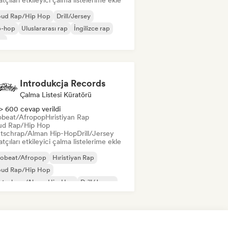
tçıları etkileyici çalma listelerime ekle
oud Rap/Hip Hop
Drill/Jersey
p-hop
Uluslararası rap
İngilizce rap
ap
Introdukcja Records
Çalma Listesi Küratörü
> 600 cevap verildi
obeat/Afropop
Hıristiyan Rap
ud Rap/Hip Hop
tschrap/Alman Hip-Hop
Drill/Jersey
tçıları etkileyici çalma listelerime ekle
robeat/Afropop
Hıristiyan Rap
oud Rap/Hip Hop
utschrap/Alman Hip-Hop
Drill/Jersey
nk
Grime
Hip-hop