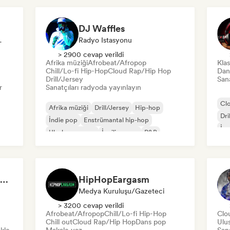
DJ Waffles
a Etkileyici
Radyo Istasyonu
> 2900 cevap verildi
Afrika müziği
Afrobeat/Afropop
Klas
Chill/Lo-fi Hip-Hop
Cloud Rap/Hip Hop
Dan
Drill/Jersey
Sana
r
Sanatçıları radyoda yayınlayın
Cl
Afrika müziği
Drill/Jersey
Hip-hop
Dri
İndie pop
Enstrümantal hip-hop
İng
Uluslararası rap
İngilizce rap
R&B
HipHop/Rap/R&B - NBA/Basketball Music
HipHopEargasm
Medya Kuruluşu/Gazeteci
> 3200 cevap verildi
Afrobeat/Afropop
Chill/Lo-fi Hip-Hop
Clo
Chill out
Cloud Rap/Hip Hop
Dans pop
Ulus