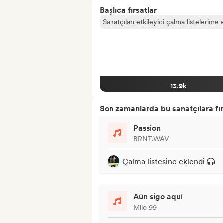
Başlıca fırsatlar
Sanatçıları etkileyici çalma listelerime 
13.9k
Son zamanlarda bu sanatçılara fır
Passion
BRNT.WAV
Çalma listesine eklendi
Aún sigo aquí
Milo 99