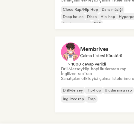
Sanatçıları etkileyici çalma listelerime 
Cloud Rap/Hip Hop
Dans müziği
Deep house
Disko
Hip-hop
Hyperp
Uluslararası rap
R&B
Membrives
Çalma Listesi Küratörü
> 1000 cevap verildi
Drill/Jersey
Hip-hop
Uluslararası rap
İngilizce rap
Trap
Sanatçıları etkileyici çalma listelerime 
Drill/Jersey
Hip-hop
Uluslararası rap
İngilizce rap
Trap