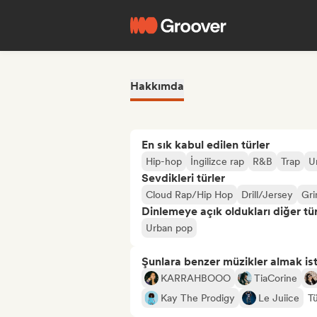
Hakkımda
En sık kabul edilen türler
Hip-hop
İngilizce rap
R&B
Trap
U
Sevdikleri türler
Cloud Rap/Hip Hop
Drill/Jersey
Gr
Dinlemeye açık oldukları diğer tür
Urban pop
Şunlara benzer müzikler almak is
KARRAHBOOO
TiaCorine
Kay The Prodigy
Le Juiice
T