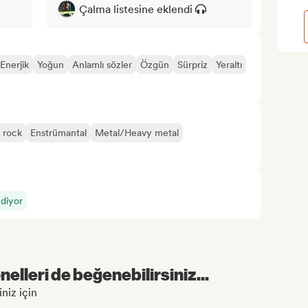
Çalma listesine eklendi
Enerjik
Yoğun
Anlamlı sözler
Özgün
Sürpriz
Yeraltı
e rock
Enstrümantal
Metal/Heavy metal
ediyor
elleri de beğenebilirsiniz...
iniz için