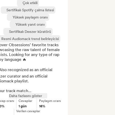
Çok etkili
Sertifikalı Spotify çalma listesi
Yüksek paylaşım oranı
Yüksek yanıt oranı
Sertifikalı Deezer küratörü
Resmi Audiomack trend belirleyicisi
ver Obsessions’ favorite tracks 
casing the raw talent of female 
cists. Looking for any type of rap 
ny language 🔥

lso recognized as an official 
er curator and an official 
omack playlist.

our track match...
Daha fazlasını göster
vap oranı
Cevaplar
Paylaşım oranı
00%
1 gün
16%
Verilen cevaplar