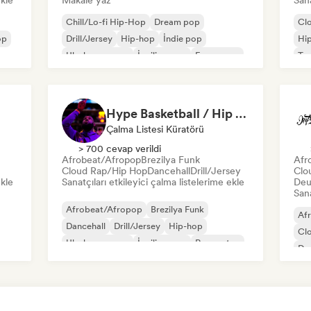
ekle
Makale yaz
Sana
Chill/Lo-fi Hip-Hop
Dream pop
Cl
op
Drill/Jersey
Hip-hop
İndie pop
Hi
Uluslararası rap
İngilizce rap
Fransız rap
Tr
Hype Basketball / Hip Hop, R&B, Afro
Çalma Listesi Küratörü
> 700 cevap verildi
Afrobeat/Afropop
Brezilya Funk
Afr
Cloud Rap/Hip Hop
Dancehall
Drill/Jersey
Clo
ekle
Sanatçıları etkileyici çalma listelerime ekle
Deu
Sana
Afrobeat/Afropop
Brezilya Funk
Af
Dancehall
Drill/Jersey
Hip-hop
Cl
Uluslararası rap
İngilizce rap
Reggaeton
De
Fu