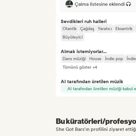
Çalma listesine eklendi
Sevdikleri ruh halleri
Otantik
Çağdaş
Yaratıcı
Eksantrik
Büyüleyici
Almak istemiyorlar...
Dans müziği
House
İndie pop
İndi
Tümünü göster +4
AI tarafından üretilen müzik
AI tarafından üretilen müziği kabul 
Bu küratörleri/profesyon
She Got Bars'ın profilini ziyaret ettiğ