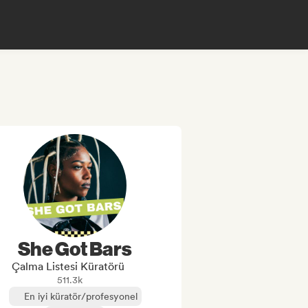
She Got Bars
Çalma Listesi Küratörü
511.3k
En iyi küratör/profesyonel