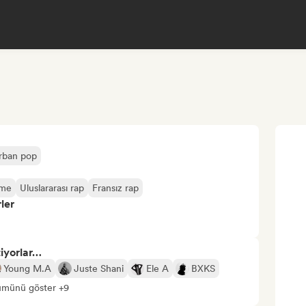
rban pop
ime
Uluslararası rap
Fransız rap
ler
tiyorlar…
Young M.A
Juste Shani
Ele A
BXKS
ümünü göster +9