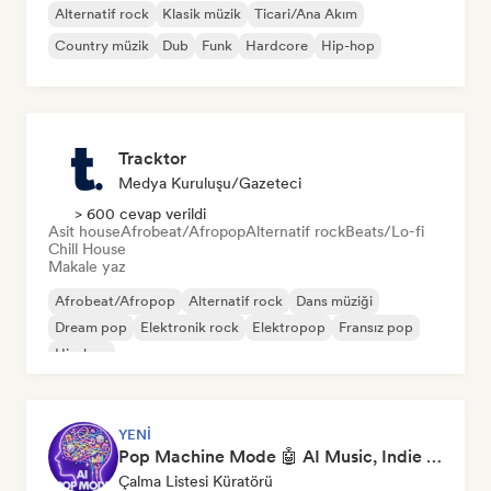
Alternatif rock
Klasik müzik
Ticari/Ana Akım
Country müzik
Dub
Funk
Hardcore
Hip-hop
Tracktor
Medya Kuruluşu/Gazeteci
> 600 cevap verildi
Asit house
Afrobeat/Afropop
Alternatif rock
Beats/Lo-fi
Chill House
Makale yaz
Afrobeat/Afropop
Alternatif rock
Dans müziği
Dream pop
Elektronik rock
Elektropop
Fransız pop
Hip-hop
YENI
Pop Machine Mode 🤖 AI Music, Indie Pop & Dream Pop
Çalma Listesi Küratörü