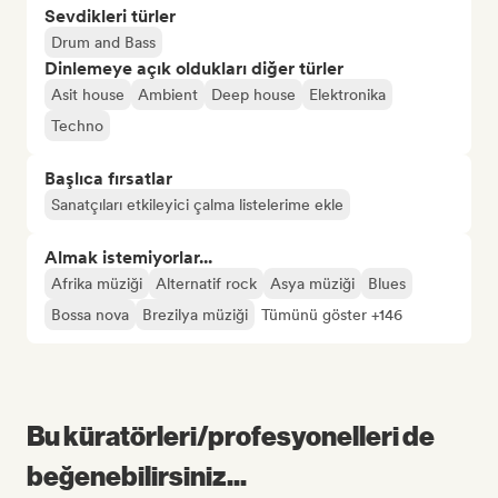
Sevdikleri türler
Drum and Bass
Dinlemeye açık oldukları diğer türler
Asit house
Ambient
Deep house
Elektronika
Techno
Başlıca fırsatlar
Sanatçıları etkileyici çalma listelerime ekle
Almak istemiyorlar...
Afrika müziği
Alternatif rock
Asya müziği
Blues
Bossa nova
Brezilya müziği
Tümünü göster +146
Bu küratörleri/profesyonelleri de
beğenebilirsiniz...