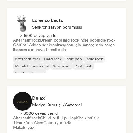
Lorenzo Lautz
Senkronizasyon Sorumlusu
> 1600 cevap verildi
Alternatif rock
Dream pop
Hard rock
İndie pop
İndie rock
Görüntü/video senkronizasyonu için sanatçıların parça
lisansını alın veya temsil edin
Alternatif rock
Hard rock
İndie pop
İndie rock
Metal/Heavy metal
New wave
Post punk
Psychedelic rock
Dulaxi
Medya Kuruluşu/Gazeteci
> 3000 cevap verildi
Alternatif rock
Chill/Lo-fi Hip-Hop
Klasik müzik
Ticari/Ana Akım
Country müzik
Makale yaz