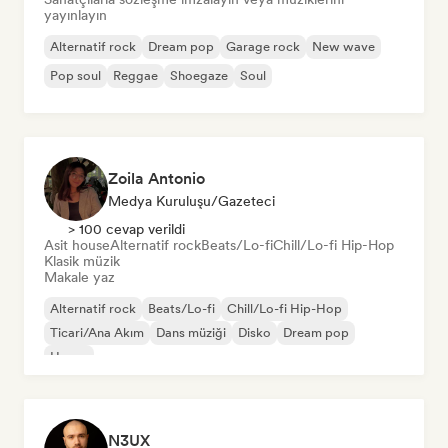
yayınlayın
Alternatif rock
Dream pop
Garage rock
New wave
Pop soul
Reggae
Shoegaze
Soul
Zoila Antonio
Medya Kuruluşu/Gazeteci
> 100 cevap verildi
Asit house
Alternatif rock
Beats/Lo-fi
Chill/Lo-fi Hip-Hop
Klasik müzik
Makale yaz
Alternatif rock
Beats/Lo-fi
Chill/Lo-fi Hip-Hop
Ticari/Ana Akım
Dans müziği
Disko
Dream pop
House
N3UX