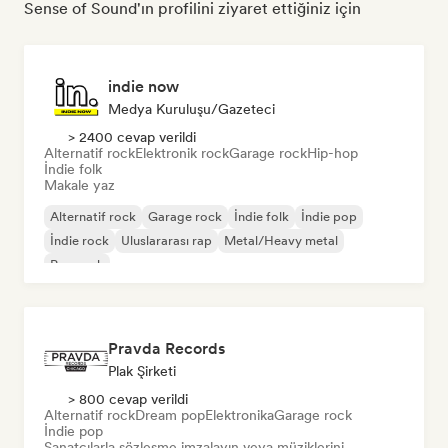
Sense of Sound'ın profilini ziyaret ettiğiniz için
indie now
Medya Kuruluşu/Gazeteci
> 2400 cevap verildi
Alternatif rock
Elektronik rock
Garage rock
Hip-hop
İndie folk
Makale yaz
Alternatif rock
Garage rock
İndie folk
İndie pop
İndie rock
Uluslararası rap
Metal/Heavy metal
Pop rock
Pravda Records
Plak Şirketi
> 800 cevap verildi
Alternatif rock
Dream pop
Elektronika
Garage rock
İndie pop
Sanatçılarla sözleşme imzalayın veya müziklerini