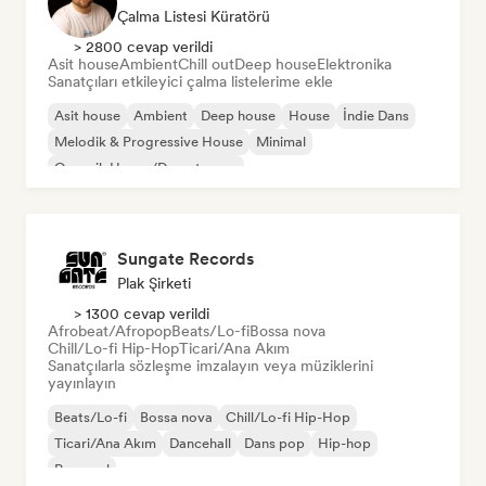
Çalma Listesi Küratörü
> 2800 cevap verildi
Asit house
Ambient
Chill out
Deep house
Elektronika
Sanatçıları etkileyici çalma listelerime ekle
Asit house
Ambient
Deep house
House
İndie Dans
Melodik & Progressive House
Minimal
Organik House/Downtempo
Sungate Records
Plak Şirketi
> 1300 cevap verildi
Afrobeat/Afropop
Beats/Lo-fi
Bossa nova
Chill/Lo-fi Hip-Hop
Ticari/Ana Akım
Sanatçılarla sözleşme imzalayın veya müziklerini
yayınlayın
Beats/Lo-fi
Bossa nova
Chill/Lo-fi Hip-Hop
Ticari/Ana Akım
Dancehall
Dans pop
Hip-hop
Pop soul