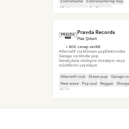
Enstrümantal
Enstrümantal hip-hop
Uluslararası rap
İngilizce rap
Pravda Records
Plak Şirketi
> 800 cevap verildi
Alternatif rock
Dream pop
Elektronika
Garage rock
İndie pop
Sanatçılarla sözleşme imzalayın veya
müziklerini yayınlayın
Alternatif rock
Dream pop
Garage ro
New wave
Pop soul
Reggae
Shoeg
Soul