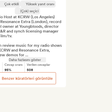
Çok etkili
Yüksek yanıt oranı
(Çok) seçici
io Host at KCRW (Los Angeles) 
 Resonance Extra (London), record 
l owner at Youngbloods, director 
A&R and synch licensing manager 
film/tv.

n review music for my radio shows 
KCRW and Resonance Extra, 
ew demos for ...
Daha fazlasını göster
Cevap oranı
Verilen cevaplar
95%
508
Benzer küratörleri görüntüle