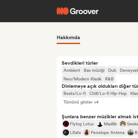
Hakkımda
Sevdikleri türler
Ambient
Bas müziği
Dub
Deneysel
Neo/Modern Klasik
R&B
Dinlemeye açık oldukları diğer tür
Beats/Lo-fi
Chill/Lo-fi Hip-Hop
Kla
Tümünü göster +4
Şunlara benzer müzikler almak is
Flying Lotus
Madlib
Seeke
Lifafa
Penelope Antena
B