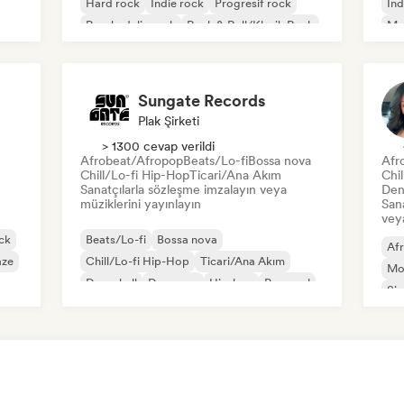
Hard rock
İndie rock
Progresif rock
İnd
Psychedelic rock
Rock & Roll/Klasik Rock
Me
Sungate Records
Plak Şirketi
> 1300 cevap verildi
Afrobeat/Afropop
Beats/Lo-fi
Bossa nova
Afr
Chill/Lo-fi Hip-Hop
Ticari/Ana Akım
Chi
Sanatçılarla sözleşme imzalayın veya
Den
müziklerini yayınlayın
Sana
veya
ck
Beats/Lo-fi
Bossa nova
Af
aze
Chill/Lo-fi Hip-Hop
Ticari/Ana Akım
Mo
Dancehall
Dans pop
Hip-hop
Pop soul
Sin