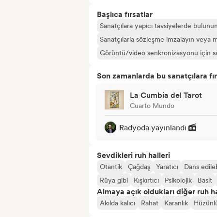
Başlıca fırsatlar
Sanatçılara yapıcı tavsiyelerde bulunu
Sanatçılarla sözleşme imzalayın veya m
Görüntü/video senkronizasyonu için sana
Son zamanlarda bu sanatçılara fır
La Cumbia del Tarot
Cuarto Mundo
Radyoda yayınlandı
Sevdikleri ruh halleri
Otantik
Çağdaş
Yaratıcı
Dans edileb
Rüya gibi
Kışkırtıcı
Psikolojik
Basit
Almaya açık oldukları diğer ruh ha
Akılda kalıcı
Rahat
Karanlık
Hüzünl