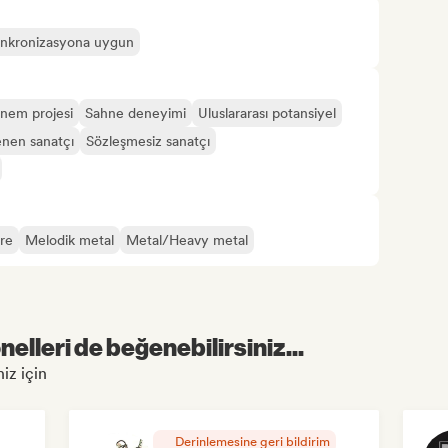
nkronizasyona uygun
nem projesi
Sahne deneyimi
Uluslararası potansiyel
enen sanatçı
Sözleşmesiz sanatçı
re
Melodik metal
Metal/Heavy metal
elleri de beğenebilirsiniz...
iz için
Derinlemesine geri bildirim