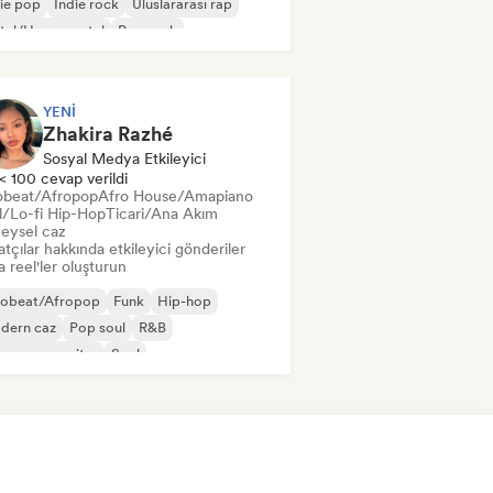
ie pop
İndie rock
Uluslararası rap
tal/Heavy metal
Pop rock
YENI
Zhakira Razhé
Sosyal Medya Etkileyici
< 100 cevap verildi
obeat/Afropop
Afro House/Amapiano
ll/Lo-fi Hip-Hop
Ticari/Ana Akım
eysel caz
tçılar hakkında etkileyici gönderiler
 reel'ler oluşturun
robeat/Afropop
Funk
Hip-hop
dern caz
Pop soul
R&B
ger-songwriter
Soul