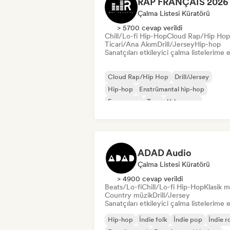
Çalma Listesi Küratörü
> 5700 cevap verildi
Chill/Lo-fi Hip-Hop
Cloud Rap/Hip Hop
Ticari/Ana Akım
Drill/Jersey
Hip-hop
Sanatçıları etkileyici çalma listelerime 
Cloud Rap/Hip Hop
Drill/Jersey
Hip-hop
Enstrümantal hip-hop
Fransız rap
Trap
Urban pop
Chill/Lo-fi Hip-Hop
ADAD Audio
Çalma Listesi Küratörü
> 4900 cevap verildi
Beats/Lo-fi
Chill/Lo-fi Hip-Hop
Klasik m
Country müzik
Drill/Jersey
Sanatçıları etkileyici çalma listelerime 
Hip-hop
İndie folk
İndie pop
İndie r