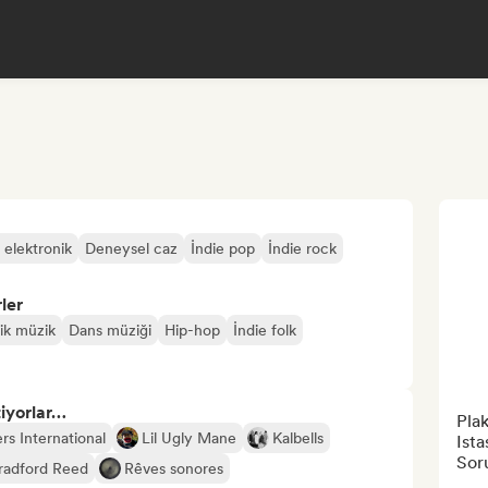
 elektronik
Deneysel caz
İndie pop
İndie rock
ler
sik müzik
Dans müziği
Hip-hop
İndie folk
tiyorlar…
Plak
rs International
Lil Ugly Mane
Kalbells
Ist
Sor
radford Reed
Rêves sonores