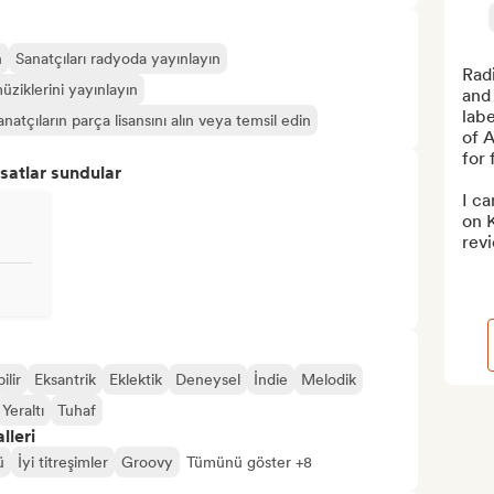
n
Sanatçıları radyoda yayınlayın
Rad
üziklerini yayınlayın
and
labe
tçıların parça lisansını alın veya temsil edin
of 
for 
satlar sundular
I ca
on 
revi
ilir
Eksantrik
Eklektik
Deneysel
İndie
Melodik
Yeraltı
Tuhaf
lleri
ü
İyi titreşimler
Groovy
Tümünü göster +8