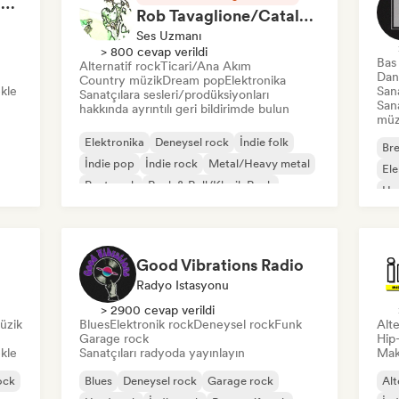
RAP FRANÇAIS 2026 🔥🇫🇷 (Way Records)
Rob Tavaglione/Catalyst Recording
Ses Uzmanı
> 800 cevap verildi
Bas
Alternatif rock
Ticari/Ana Akım
Dan
Country müzik
Dream pop
Elektronika
ekle
Sana
Sanatçılara sesleri/prodüksiyonları
San
hakkında ayrıntılı geri bildirimde bulun
müzi
Elektronika
Deneysel rock
İndie folk
Bre
İndie pop
İndie rock
Metal/Heavy metal
El
Post punk
Rock & Roll/Klasik Rock
Ho
Good Vibrations Radio
Radyo Istasyonu
> 2900 cevap verildi
üzik
Blues
Elektronik rock
Deneysel rock
Funk
Alte
Garage rock
Hip
ekle
Sanatçıları radyoda yayınlayın
Mak
ock
Blues
Deneysel rock
Garage rock
Alt