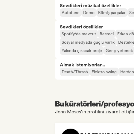
Sevdikleri müzikal özellikler
Autotune
Demo
Bitmiş parçalar
Se
Sevdikleri özellikler
Spotify'da mevcut
Besteci
Erken dö
Sosyal medyada güçlü varlık
Destekl
Yakında çıkacak proje
Genç yetenek
Almak istemiyorlar...
Death/Thrash
Elektro swing
Hardco
Bu küratörleri/profesyon
John Moses'ın profilini ziyaret ettiğin