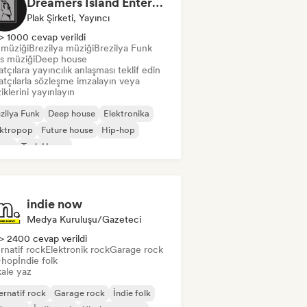
Dreamers Island Entertainment
Plak Şirketi, Yayıncı
> 1000 cevap verildi
 müziği
Brezilya müziği
Brezilya Funk
s müziği
Deep house
tçılara yayıncılık anlaşması teklif edin
atçılarla sözleşme imzalayın veya
klerini yayınlayın
zilya Funk
Deep house
Elektronika
ektropop
Future house
Hip-hop
use
Tech House
indie now
Medya Kuruluşu/Gazeteci
> 2400 cevap verildi
rnatif rock
Elektronik rock
Garage rock
-hop
İndie folk
ale yaz
ernatif rock
Garage rock
İndie folk