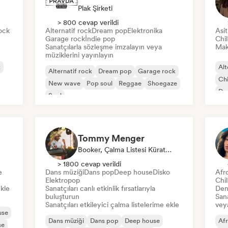
Plak Şirketi
> 800 cevap verildi
ock
Alternatif rock
Dream pop
Elektronika
Asi
Garage rock
İndie pop
Chi
Sanatçılarla sözleşme imzalayın veya
Mak
müziklerini yayınlayın
k
Alt
Alternatif rock
Dream pop
Garage rock
Chi
New wave
Pop soul
Reggae
Shoegaze
Dan
Soul
Tommy Menger
Booker, Çalma Listesi Küratörü
> 1800 cevap verildi
e
Dans müziği
Dans pop
Deep house
Disko
Afr
Elektropop
Chi
ekle
Sanatçıları canlı etkinlik fırsatlarıyla
Den
buluşturun
Sana
Sanatçıları etkileyici çalma listelerime ekle
veya
use
Dans müziği
Dans pop
Deep house
Af
se