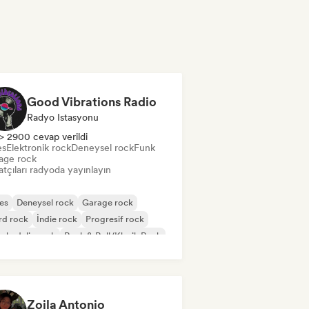
Good Vibrations Radio
Radyo Istasyonu
> 2900 cevap verildi
es
Elektronik rock
Deneysel rock
Funk
age rock
tçıları radyoda yayınlayın
es
Deneysel rock
Garage rock
rd rock
İndie rock
Progresif rock
chedelic rock
Rock & Roll/Klasik Rock
Zoila Antonio