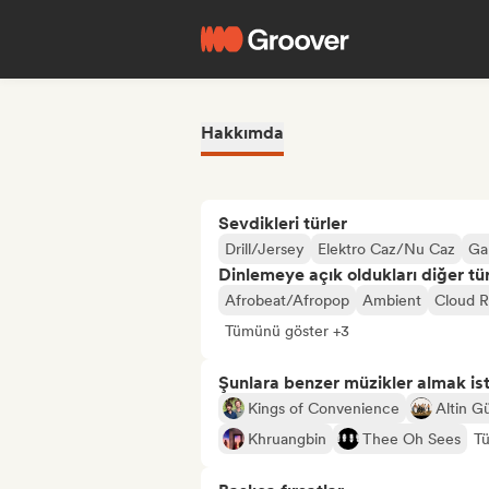
Hakkımda
Sevdikleri türler
Drill/Jersey
Elektro Caz/Nu Caz
Ga
Dinlemeye açık oldukları diğer tür
Afrobeat/Afropop
Ambient
Cloud 
Tümünü göster +3
Şunlara benzer müzikler almak is
Kings of Convenience
Altin G
Khruangbin
Thee Oh Sees
T