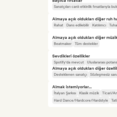
Başlıca fırsatlar
Sanatçıları canlı etkinlik fırsatlarıyla bu
Almaya açık oldukları diğer ruh ha
Rahat
Dans edilebilir
Katılımcı
Tuha
Almaya açık oldukları diğer müzika
Beatmaker
Tüm destekler
Sevdikleri özellikler
Spotify'da mevcut
Uluslararası potans
Almaya açık oldukları diğer özelli
Desteklenen sanatçı
Sözleşmesiz san
Almak istemiyorlar...
İtalyan Şarkısı
Klasik müzik
Ticari/A
Hard Dance/Hardcore/Hardstyle
Tat