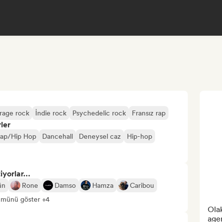
rage rock
İndie rock
Psychedelic rock
Fransız rap
ler
Rap/Hip Hop
Dancehall
Deneysel caz
Hip-hop
tiyorlar…
ün
Rone
Damso
Hamza
Caribou
ümünü göster +4
Olak
agen