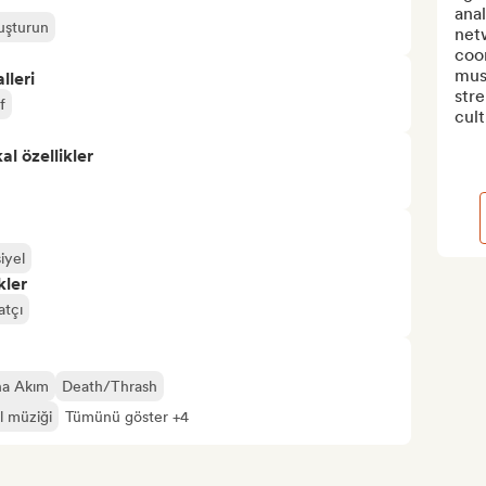
anal
luşturun
net
coor
musi
lleri
str
f
cult
l özellikler
iyel
kler
atçı
na Akım
Death/Thrash
il müziği
Tümünü göster +4