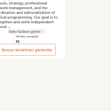
ysis, strategy, professional 
work management, and the 
dination and editorialization of 
cal programming. Our goal is to 
engthen and unite independent 
ural ...
Daha fazlasını göster
Verilen cevaplar
32
Benzer küratörleri görüntüle