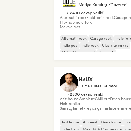
Medya Kuruluşu/Gazeteci
> 2400 cevap verildi
Alternatif rock
Elektronik rock
Garage r
Hip-hop
İndie folk
Makale yaz
Alternatif rock
Garage rock
İndie fol
İndie pop
İndie rock
Uluslararası rap
Metal/Heavy metal
Pop rock
N3UX
Çalma Listesi Küratörü
> 2800 cevap verildi
Asit house
Ambient
Chill out
Deep hous
Elektronika
Sanatçıları etkileyici çalma listelerime 
Asit house
Ambient
Deep house
Ho
İndie Dans
Melodik & Progressive Hou