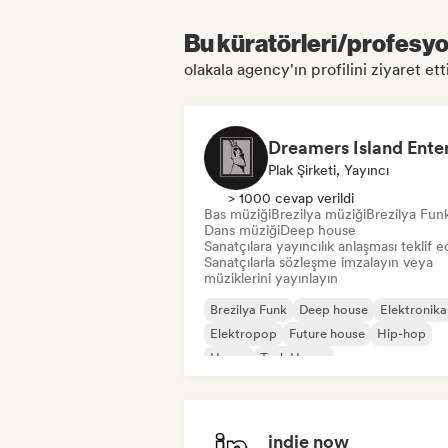
Bu küratörleri/profesyon
olakala agency'ın profilini ziyaret etti
Plak Şirketi, Yayıncı
> 1000 cevap verildi
Bas müziği
Brezilya müziği
Brezilya Fun
Dans müziği
Deep house
Sanatçılara yayıncılık anlaşması teklif e
Sanatçılarla sözleşme imzalayın veya
müziklerini yayınlayın
Brezilya Funk
Deep house
Elektronika
Elektropop
Future house
Hip-hop
House
Tech House
indie now