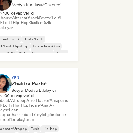
Medya Kuruluşu/Gazeteci
> 100 cevap verildi
t house
Alternatif rock
Beats/Lo-fi
ll/Lo-fi Hip-Hop
Klasik müzik
ale yaz
ernatif rock
Beats/Lo-fi
ll/Lo-fi Hip-Hop
Ticari/Ana Akım
s müziği
Disko
Dream pop
House
YENI
Zhakira Razhé
Sosyal Medya Etkileyici
< 100 cevap verildi
obeat/Afropop
Afro House/Amapiano
ll/Lo-fi Hip-Hop
Ticari/Ana Akım
eysel caz
tçılar hakkında etkileyici gönderiler
 reel'ler oluşturun
robeat/Afropop
Funk
Hip-hop