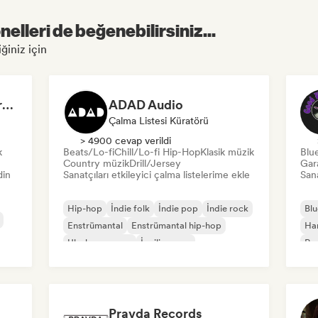
elleri de beğenebilirsiniz...
ğiniz için
Dreamers Island Entertainment
ADAD Audio
Çalma Listesi Küratörü
> 4900 cevap verildi
k
Beats/Lo-fi
Chill/Lo-fi Hip-Hop
Klasik müzik
Blu
Country müzik
Drill/Jersey
Gar
din
Sanatçıları etkileyici çalma listelerime ekle
Sana
Hip-hop
İndie folk
İndie pop
İndie rock
Blu
Enstrümantal
Enstrümantal hip-hop
Ha
Uluslararası rap
İngilizce rap
Psy
Pravda Records