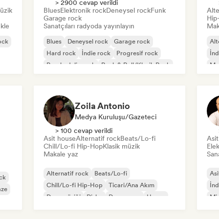
> 2900 cevap verildi
üzik
Blues
Elektronik rock
Deneysel rock
Funk
Alte
Garage rock
Hip
ekle
Sanatçıları radyoda yayınlayın
Mak
ock
Blues
Deneysel rock
Garage rock
Alt
Hard rock
İndie rock
Progresif rock
İnd
Psychedelic rock
Rock & Roll/Klasik Rock
Me
Zoila Antonio
Medya Kuruluşu/Gazeteci
> 100 cevap verildi
Asit house
Alternatif rock
Beats/Lo-fi
Asi
Chill/Lo-fi Hip-Hop
Klasik müzik
Elek
Makale yaz
Sana
Alternatif rock
Beats/Lo-fi
Asi
ck
Chill/Lo-fi Hip-Hop
Ticari/Ana Akım
İnd
aze
Dans müziği
Disko
Dream pop
House
Mi