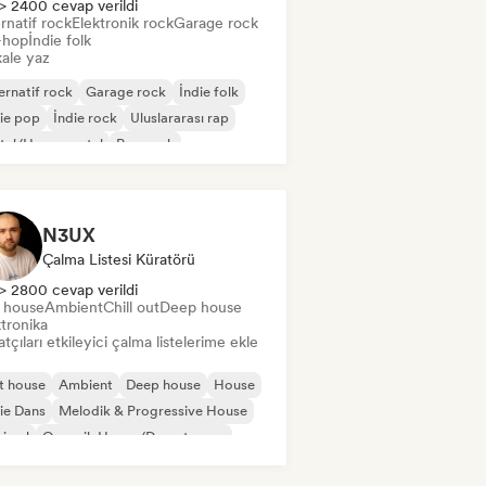
> 2400 cevap verildi
rnatif rock
Elektronik rock
Garage rock
-hop
İndie folk
ale yaz
ernatif rock
Garage rock
İndie folk
ie pop
İndie rock
Uluslararası rap
tal/Heavy metal
Pop rock
N3UX
Çalma Listesi Küratörü
> 2800 cevap verildi
t house
Ambient
Chill out
Deep house
tronika
tçıları etkileyici çalma listelerime ekle
t house
Ambient
Deep house
House
ie Dans
Melodik & Progressive House
nimal
Organik House/Downtempo