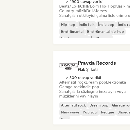
> 4900 cevap verildi
Beats/Lo-fi
Chill/Lo-fi Hip-Hop
Klasik m
Country müzik
Drill/Jersey
Sanatçıları etkileyici çalma listelerime 
Hip-hop
İndie folk
İndie pop
İndie r
Enstrümantal
Enstrümantal hip-hop
Uluslararası rap
İngilizce rap
Pravda Records
Plak Şirketi
> 800 cevap verildi
Alternatif rock
Dream pop
Elektronika
Garage rock
İndie pop
Sanatçılarla sözleşme imzalayın veya
müziklerini yayınlayın
Alternatif rock
Dream pop
Garage ro
New wave
Pop soul
Reggae
Shoeg
Soul