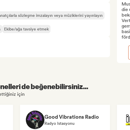
Musi
die
beka
natçılarla sözleşme imzalayın veya müziklerini yayınlayın
Ver
gem
n
Ekibe/ağa tavsiye etmek
bas
förd
elleri de beğenebilirsiniz...
ttiğiniz için
Good Vibrations Radio
Radyo Istasyonu