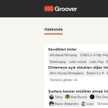
Hakkımda
Sevdikleri türler
Afrobeat/Afropop
Chill/Lo-fi Hip-Ho
Elektropop
Latin müzik
Latin Pop
Dinlemeye açık oldukları diğer tür
Afro House/Amapiano
Beats/Lo-fi
Tümünü göster +4
Şunlara benzer müzikler almak is
Tainy
Bad Bunny
Tito Dou
Rauw Alejandro
Lauv
Tümünü