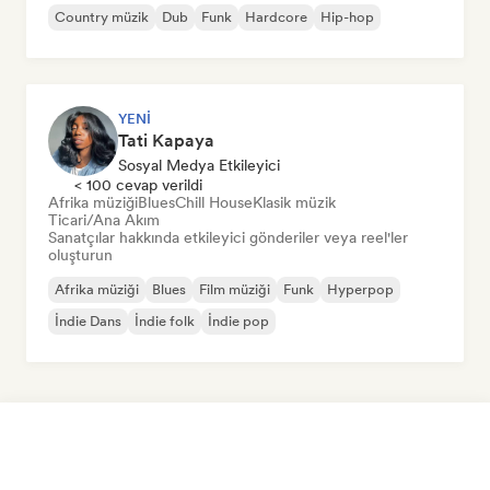
Country müzik
Dub
Funk
Hardcore
Hip-hop
YENI
Tati Kapaya
Sosyal Medya Etkileyici
< 100 cevap verildi
Afrika müziği
Blues
Chill House
Klasik müzik
Ticari/Ana Akım
Sanatçılar hakkında etkileyici gönderiler veya reel'ler
oluşturun
Afrika müziği
Blues
Film müziği
Funk
Hyperpop
İndie Dans
İndie folk
İndie pop