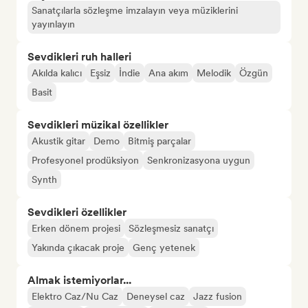
Sanatçılarla sözleşme imzalayın veya müziklerini
yayınlayın
Sevdikleri ruh halleri
Akılda kalıcı
Eşsiz
İndie
Ana akım
Melodik
Özgün
Basit
Sevdikleri müzikal özellikler
Akustik gitar
Demo
Bitmiş parçalar
Profesyonel prodüksiyon
Senkronizasyona uygun
Synth
Sevdikleri özellikler
Erken dönem projesi
Sözleşmesiz sanatçı
Yakında çıkacak proje
Genç yetenek
Almak istemiyorlar...
Elektro Caz/Nu Caz
Deneysel caz
Jazz fusion