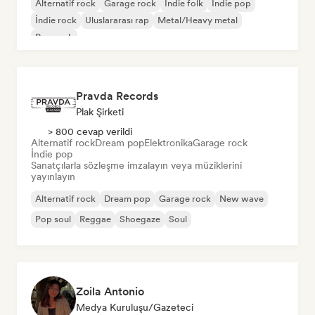
Alternatif rock
Garage rock
İndie folk
İndie pop
İndie rock
Uluslararası rap
Metal/Heavy metal
Pop rock
Pravda Records
Plak Şirketi
> 800 cevap verildi
Alternatif rock
Dream pop
Elektronika
Garage rock
İndie pop
Sanatçılarla sözleşme imzalayın veya müziklerini
yayınlayın
Alternatif rock
Dream pop
Garage rock
New wave
Pop soul
Reggae
Shoegaze
Soul
Zoila Antonio
Medya Kuruluşu/Gazeteci