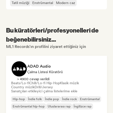
Tatil müziği
Enstrümantal
Modern caz
Bu küratörleri/profesyonelleri de
beğenebilirsiniz...
ML1 Records'ın profilini ziyaret ettiğiniz için
ADAD Audio
Çalma Listesi Küratörü
> 4900 cevap verildi
Beats/Lo-fi
Chill/Lo-fi Hip-Hop
Klasik müzik
Country müzik
Drill/Jersey
Sanatçıları etkileyici çalma listelerime ekle
Hip-hop
İndie folk
İndie pop
İndie rock
Enstrümantal
Enstrümantal hip-hop
Uluslararası rap
İngilizce rap