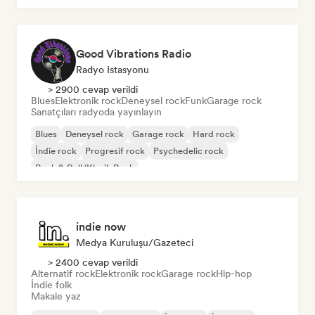
Good Vibrations Radio
Radyo Istasyonu
> 2900 cevap verildi
Blues
Elektronik rock
Deneysel rock
Funk
Garage rock
Sanatçıları radyoda yayınlayın
Blues
Deneysel rock
Garage rock
Hard rock
İndie rock
Progresif rock
Psychedelic rock
Rock & Roll/Klasik Rock
indie now
Medya Kuruluşu/Gazeteci
> 2400 cevap verildi
Alternatif rock
Elektronik rock
Garage rock
Hip-hop
İndie folk
Makale yaz