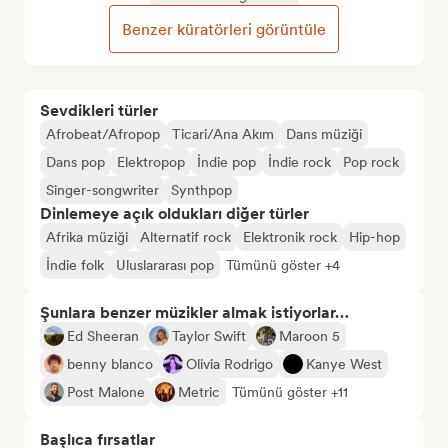
Benzer küratörleri görüntüle
Sevdikleri türler
Afrobeat/Afropop
Ticari/Ana Akım
Dans müziği
Dans pop
Elektropop
İndie pop
İndie rock
Pop rock
Singer-songwriter
Synthpop
Dinlemeye açık oldukları diğer türler
Afrika müziği
Alternatif rock
Elektronik rock
Hip-hop
İndie folk
Uluslararası pop
Tümünü göster +4
Şunlara benzer müzikler almak istiyorlar…
Ed Sheeran
Taylor Swift
Maroon 5
benny blanco
Olivia Rodrigo
Kanye West
Post Malone
Metric
Tümünü göster +11
Başlıca fırsatlar