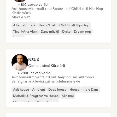
> 100 cevap verildi
Asit house
Alternatif rock
Beats/Lo-fi
Chill/Lo-fi Hip-Hop
Klasik müzik
Makale yaz
Alternatif rock
Beats/Lo-fi
Chill/Lo-fi Hip-Hop
Ticari/Ana Akım
Dans müziği
Disko
Dream pop
House
N3UX
Çalma Listesi Küratörü
> 2800 cevap verildi
Asit house
Ambient
Chill out
Deep house
Elektronika
Sanatçıları etkileyici çalma listelerime ekle
Asit house
Ambient
Deep house
House
İndie Dans
Melodik & Progressive House
Minimal
Organik House/Downtempo