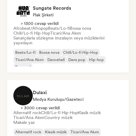
Sungate Records
Plak Şirketi
> 1300 cevap verildi
Afrobeat/Afropop
Beats/Lo-fi
Bossa nova
Chill/Lo-fi Hip-Hop
Ticari/Ana Akım
Sanatçılarla sözleşme imzalayın veya müziklerini
yayınlayın
Beats/Lo-fi
Bossa nova
Chill/Lo-fi Hip-Hop
Ticari/Ana Akım
Dancehall
Dans pop
Hip-hop
Pop soul
Dulaxi
Medya Kuruluşu/Gazeteci
> 3000 cevap verildi
Alternatif rock
Chill/Lo-fi Hip-Hop
Klasik müzik
Ticari/Ana Akım
Country müzik
Makale yaz
Alternatif rock
Klasik müzik
Ticari/Ana Akım