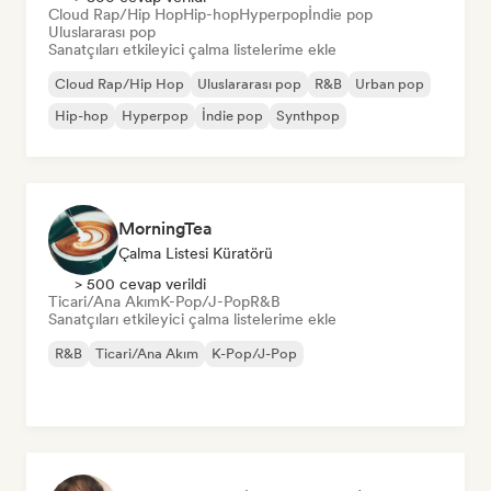
Cloud Rap/Hip Hop
Hip-hop
Hyperpop
İndie pop
Uluslararası pop
Sanatçıları etkileyici çalma listelerime ekle
Cloud Rap/Hip Hop
Uluslararası pop
R&B
Urban pop
Hip-hop
Hyperpop
İndie pop
Synthpop
MorningTea
Çalma Listesi Küratörü
> 500 cevap verildi
Ticari/Ana Akım
K-Pop/J-Pop
R&B
Sanatçıları etkileyici çalma listelerime ekle
R&B
Ticari/Ana Akım
K-Pop/J-Pop