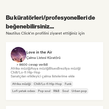
Bu küratörleri/profesyonelleri de
beğenebilirsiniz...
Nautilus Click'ın profilini ziyaret ettiğiniz için
Love in the Air
Çalma Listesi Küratörü
> 8600 cevap verildi
Afrika müziği
Asya müziği
Blues
Brezilya müziği
Chill/Lo-fi Hip-Hop
Sanatçıları etkileyici çalma listelerime ekle
Afrika müziği
Chill/Lo-fi Hip-Hop
Funk
Lofi yatak odası
Pop soul
R&B
Soul
Urban pop