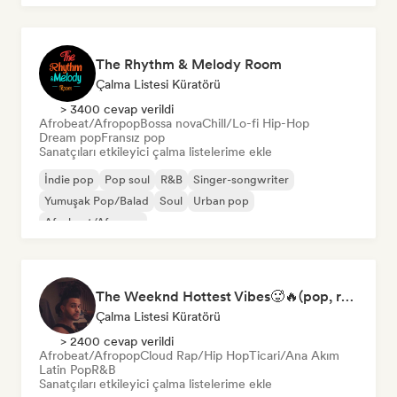
The Rhythm & Melody Room
Çalma Listesi Küratörü
> 3400 cevap verildi
Afrobeat/Afropop
Bossa nova
Chill/Lo-fi Hip-Hop
Dream pop
Fransız pop
Sanatçıları etkileyici çalma listelerime ekle
İndie pop
Pop soul
R&B
Singer-songwriter
Yumuşak Pop/Balad
Soul
Urban pop
Afrobeat/Afropop
The Weeknd Hottest Vibes🥵🔥(pop, rock, rnb, hiphop, sexy, dark, sad, chill, melancholy, moody, vibe)
Çalma Listesi Küratörü
> 2400 cevap verildi
Afrobeat/Afropop
Cloud Rap/Hip Hop
Ticari/Ana Akım
Latin Pop
R&B
Sanatçıları etkileyici çalma listelerime ekle