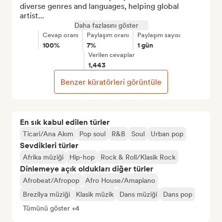
diverse genres and languages, helping global 
artist...
Daha fazlasını göster
Cevap oranı
Paylaşım oranı
Paylaşım sayısı
100%
7%
1 gün
Verilen cevaplar
1,443
Benzer küratörleri görüntüle
En sık kabul edilen türler
Ticari/Ana Akım
Pop soul
R&B
Soul
Urban pop
Sevdikleri türler
Afrika müziği
Hip-hop
Rock & Roll/Klasik Rock
Dinlemeye açık oldukları diğer türler
Afrobeat/Afropop
Afro House/Amapiano
Brezilya müziği
Klasik müzik
Dans müziği
Dans pop
Tümünü göster +4