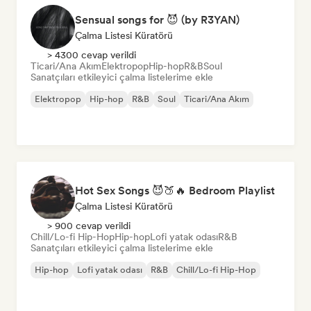
Sensual songs for 😈 (by R3YAN)
Çalma Listesi Küratörü
> 4300 cevap verildi
Ticari/Ana Akım
Elektropop
Hip-hop
R&B
Soul
Sanatçıları etkileyici çalma listelerime ekle
Elektropop
Hip-hop
R&B
Soul
Ticari/Ana Akım
Hot Sex Songs 😈🍑🔥 Bedroom Playlist
Çalma Listesi Küratörü
> 900 cevap verildi
Chill/Lo-fi Hip-Hop
Hip-hop
Lofi yatak odası
R&B
Sanatçıları etkileyici çalma listelerime ekle
Hip-hop
Lofi yatak odası
R&B
Chill/Lo-fi Hip-Hop