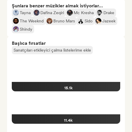
Şunlara benzer müzikler almak istiyorlar…
Tayna
Dafina Zeqiri
Mc Kresha
Drake
The Weeknd
Bruno Mars
Sido
Jazeek
Shindy
Başlıca fırsatlar
Sanatçıları etkileyici çalma listelerime ekle
15.1k
11.4k