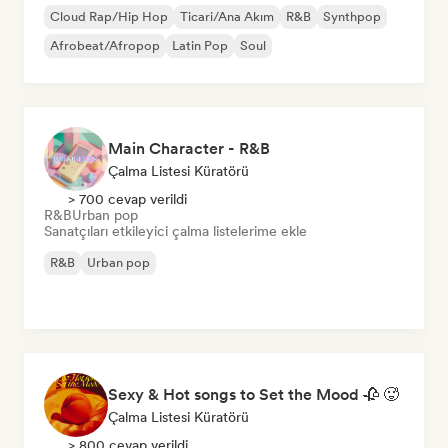
Cloud Rap/Hip Hop
Ticari/Ana Akım
R&B
Synthpop
Afrobeat/Afropop
Latin Pop
Soul
Main Character - R&B
Çalma Listesi Küratörü
> 700 cevap verildi
R&B
Urban pop
Sanatçıları etkileyici çalma listelerime ekle
R&B
Urban pop
Sexy & Hot songs to Set the Mood 🥀 🥵
Çalma Listesi Küratörü
> 800 cevap verildi