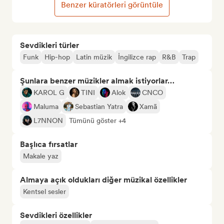
Benzer küratörleri görüntüle
Sevdikleri türler
Funk
Hip-hop
Latin müzik
İngilizce rap
R&B
Trap
Şunlara benzer müzikler almak istiyorlar…
KAROL G
TINI
Alok
CNCO
Maluma
Sebastian Yatra
Xamã
L7NNON
Tümünü göster +4
Başlıca fırsatlar
Makale yaz
Almaya açık oldukları diğer müzikal özellikler
Kentsel sesler
Sevdikleri özellikler