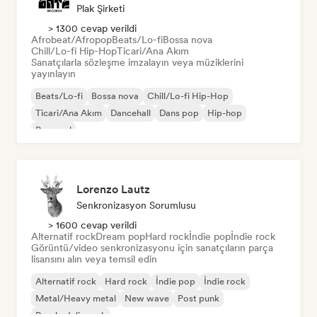
Plak Şirketi
> 1300 cevap verildi
Afrobeat/Afropop
Beats/Lo-fi
Bossa nova
Chill/Lo-fi Hip-Hop
Ticari/Ana Akım
Sanatçılarla sözleşme imzalayın veya müziklerini
yayınlayın
Beats/Lo-fi
Bossa nova
Chill/Lo-fi Hip-Hop
Ticari/Ana Akım
Dancehall
Dans pop
Hip-hop
Pop soul
Lorenzo Lautz
Senkronizasyon Sorumlusu
> 1600 cevap verildi
Alternatif rock
Dream pop
Hard rock
İndie pop
İndie rock
Görüntü/video senkronizasyonu için sanatçıların parça
lisansını alın veya temsil edin
Alternatif rock
Hard rock
İndie pop
İndie rock
Metal/Heavy metal
New wave
Post punk
Psychedelic rock