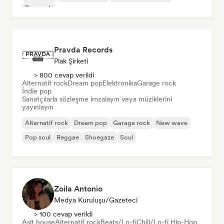
Pop rock
Pravda Records
Plak Şirketi
> 800 cevap verildi
Alternatif rock
Dream pop
Elektronika
Garage rock
İndie pop
Sanatçılarla sözleşme imzalayın veya müziklerini
yayınlayın
Alternatif rock
Dream pop
Garage rock
New wave
Pop soul
Reggae
Shoegaze
Soul
Zoila Antonio
Medya Kuruluşu/Gazeteci
> 100 cevap verildi
Asit house
Alternatif rock
Beats/Lo-fi
Chill/Lo-fi Hip-Hop