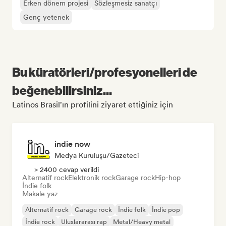
Erken dönem projesi
Sözleşmesiz sanatçı
Genç yetenek
Bu küratörleri/profesyonelleri de
beğenebilirsiniz...
Latinos Brasil'ın profilini ziyaret ettiğiniz için
indie now
Medya Kuruluşu/Gazeteci
> 2400 cevap verildi
Alternatif rock
Elektronik rock
Garage rock
Hip-hop
İndie folk
Makale yaz
Alternatif rock
Garage rock
İndie folk
İndie pop
İndie rock
Uluslararası rap
Metal/Heavy metal