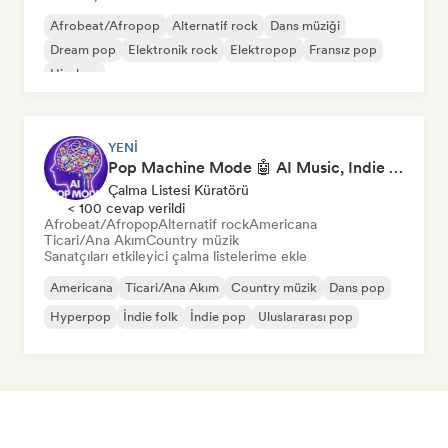
Afrobeat/Afropop
Alternatif rock
Dans müziği
Dream pop
Elektronik rock
Elektropop
Fransız pop
Hip-hop
YENI
Pop Machine Mode 🤖 AI Music, Indie Pop & Dream Pop
Çalma Listesi Küratörü
< 100 cevap verildi
Afrobeat/Afropop
Alternatif rock
Americana
Ticari/Ana Akım
Country müzik
Sanatçıları etkileyici çalma listelerime ekle
Americana
Ticari/Ana Akım
Country müzik
Dans pop
Hyperpop
İndie folk
İndie pop
Uluslararası pop