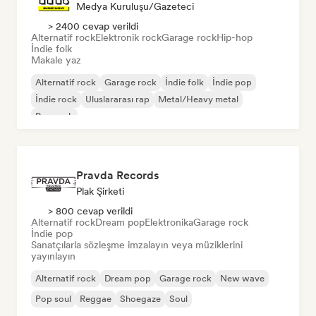
Medya Kuruluşu/Gazeteci
> 2400 cevap verildi
Alternatif rock
Elektronik rock
Garage rock
Hip-hop
İndie folk
Makale yaz
Alternatif rock
Garage rock
İndie folk
İndie pop
İndie rock
Uluslararası rap
Metal/Heavy metal
Pop rock
Pravda Records
Plak Şirketi
> 800 cevap verildi
Alternatif rock
Dream pop
Elektronika
Garage rock
İndie pop
Sanatçılarla sözleşme imzalayın veya müziklerini
yayınlayın
Alternatif rock
Dream pop
Garage rock
New wave
Pop soul
Reggae
Shoegaze
Soul