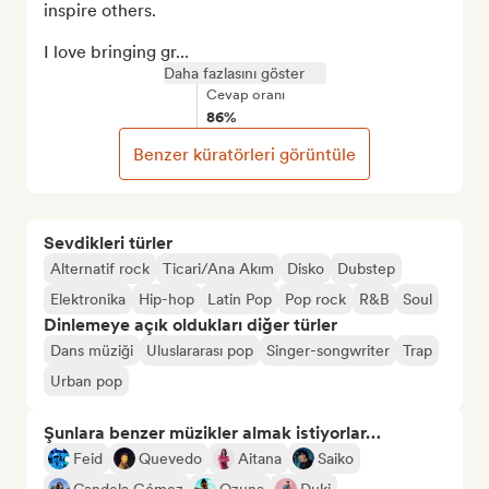
inspire others.

I love bringing gr...
Daha fazlasını göster
Cevap oranı
86%
Benzer küratörleri görüntüle
Sevdikleri türler
Alternatif rock
Ticari/Ana Akım
Disko
Dubstep
Elektronika
Hip-hop
Latin Pop
Pop rock
R&B
Soul
Dinlemeye açık oldukları diğer türler
Dans müziği
Uluslararası pop
Singer-songwriter
Trap
Urban pop
Şunlara benzer müzikler almak istiyorlar…
Feid
Quevedo
Aitana
Saiko