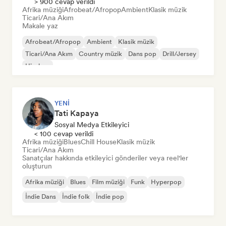
> 900 cevap verildi
Afrika müziği
Afrobeat/Afropop
Ambient
Klasik müzik
Ticari/Ana Akım
Makale yaz
Afrobeat/Afropop
Ambient
Klasik müzik
Ticari/Ana Akım
Country müzik
Dans pop
Drill/Jersey
Hip-hop
YENI
Tati Kapaya
Sosyal Medya Etkileyici
< 100 cevap verildi
Afrika müziği
Blues
Chill House
Klasik müzik
Ticari/Ana Akım
Sanatçılar hakkında etkileyici gönderiler veya reel'ler
oluşturun
Afrika müziği
Blues
Film müziği
Funk
Hyperpop
İndie Dans
İndie folk
İndie pop