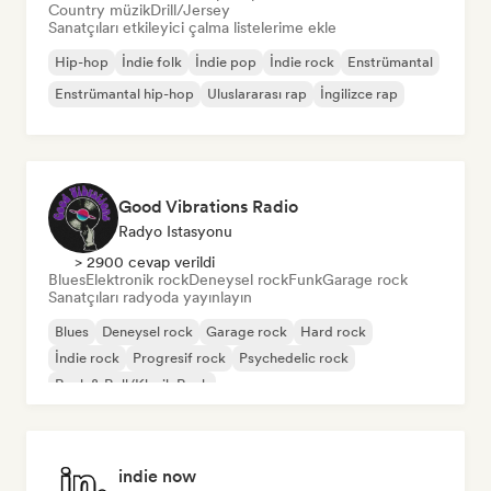
Country müzik
Drill/Jersey
Sanatçıları etkileyici çalma listelerime ekle
Hip-hop
İndie folk
İndie pop
İndie rock
Enstrümantal
Enstrümantal hip-hop
Uluslararası rap
İngilizce rap
Good Vibrations Radio
Radyo Istasyonu
> 2900 cevap verildi
Blues
Elektronik rock
Deneysel rock
Funk
Garage rock
Sanatçıları radyoda yayınlayın
Blues
Deneysel rock
Garage rock
Hard rock
İndie rock
Progresif rock
Psychedelic rock
Rock & Roll/Klasik Rock
indie now