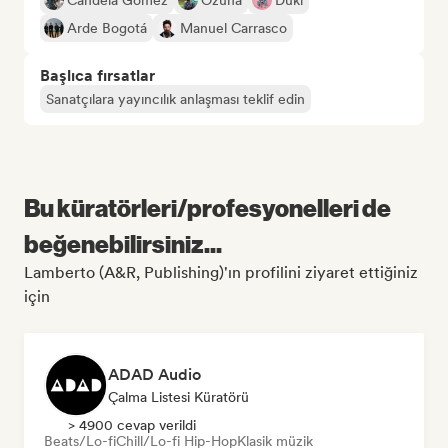
Candela Gómez
Ozuna
Duki
Arde Bogotá
Manuel Carrasco
Başlıca fırsatlar
Sanatçılara yayıncılık anlaşması teklif edin
Bu küratörleri/profesyonelleri de
beğenebilirsiniz...
Lamberto (A&R, Publishing)'ın profilini ziyaret ettiğiniz
için
ADAD Audio
Çalma Listesi Küratörü
> 4900 cevap verildi
Beats/Lo-fi
Chill/Lo-fi Hip-Hop
Klasik müzik