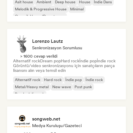
Asit house
Ambient
Deep house
House
İndie Dans
Melodik & Progressive House
Minimal
Organik House/Downtempo
Lorenzo Lautz
Senkronizasyon Sorumlusu
> 1600 cevap verildi
Alternatif rock
Dream pop
Hard rock
İndie pop
İndie rock
Görüntü/video senkronizasyonu için sanatçıların parça
lisansını alın veya temsil edin
Alternatif rock
Hard rock
İndie pop
İndie rock
Metal/Heavy metal
New wave
Post punk
Psychedelic rock
songweb.net
Medya Kuruluşu/Gazeteci