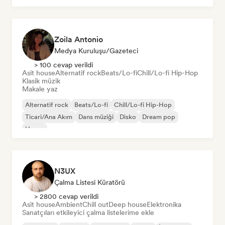
Zoila Antonio
Medya Kuruluşu/Gazeteci
> 100 cevap verildi
Asit house
Alternatif rock
Beats/Lo-fi
Chill/Lo-fi Hip-Hop
Klasik müzik
Makale yaz
Alternatif rock
Beats/Lo-fi
Chill/Lo-fi Hip-Hop
Ticari/Ana Akım
Dans müziği
Disko
Dream pop
House
N3UX
Çalma Listesi Küratörü
> 2800 cevap verildi
Asit house
Ambient
Chill out
Deep house
Elektronika
Sanatçıları etkileyici çalma listelerime ekle