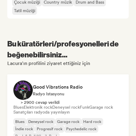
Çocuk müziği
Country müzik
Drum and Bass
Tatil müziği
Bu küratörleri/profesyonelleri de
beğenebilirsiniz...
Lacura'ın profilini ziyaret ettiğiniz için
Good Vibrations Radio
Radyo Istasyonu
> 2900 cevap verildi
Blues
Elektronik rock
Deneysel rock
Funk
Garage rock
Sanatçıları radyoda yayınlayın
Blues
Deneysel rock
Garage rock
Hard rock
İndie rock
Progresif rock
Psychedelic rock