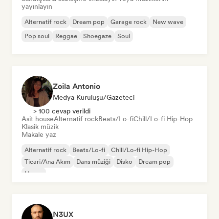
yayınlayın
Alternatif rock
Dream pop
Garage rock
New wave
Pop soul
Reggae
Shoegaze
Soul
Zoila Antonio
Medya Kuruluşu/Gazeteci
> 100 cevap verildi
Asit house
Alternatif rock
Beats/Lo-fi
Chill/Lo-fi Hip-Hop
Klasik müzik
Makale yaz
Alternatif rock
Beats/Lo-fi
Chill/Lo-fi Hip-Hop
Ticari/Ana Akım
Dans müziği
Disko
Dream pop
House
N3UX