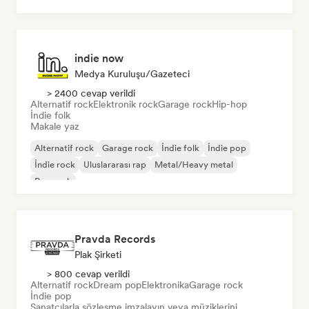
Rock & Roll/Klasik Rock
indie now
Medya Kuruluşu/Gazeteci
> 2400 cevap verildi
Alternatif rock
Elektronik rock
Garage rock
Hip-hop
İndie folk
Makale yaz
Alternatif rock
Garage rock
İndie folk
İndie pop
İndie rock
Uluslararası rap
Metal/Heavy metal
Pop rock
Pravda Records
Plak Şirketi
> 800 cevap verildi
Alternatif rock
Dream pop
Elektronika
Garage rock
İndie pop
Sanatçılarla sözleşme imzalayın veya müziklerini