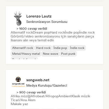
Lorenzo Lautz
Senkronizasyon Sorumlusu
> 1600 cevap verildi
Alternatif rock
Dream pop
Hard rock
İndie pop
İndie rock
Görüntü/video senkronizasyonu için sanatçıların parça
lisansını alın veya temsil edin
Alternatif rock
Hard rock
İndie pop
İndie rock
Metal/Heavy metal
New wave
Post punk
Psychedelic rock
songweb.net
Medya Kuruluşu/Gazeteci
> 900 cevap verildi
Afrika müziği
Afrobeat/Afropop
Ambient
Klasik müzik
Ticari/Ana Akım
Makale yaz