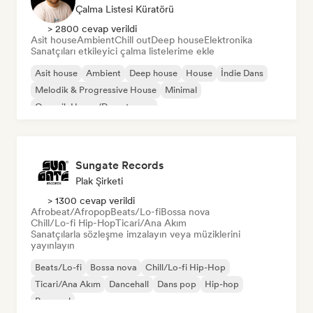
Çalma Listesi Küratörü
> 2800 cevap verildi
Asit house
Ambient
Chill out
Deep house
Elektronika
Sanatçıları etkileyici çalma listelerime ekle
Asit house
Ambient
Deep house
House
İndie Dans
Melodik & Progressive House
Minimal
Organik House/Downtempo
Sungate Records
Plak Şirketi
> 1300 cevap verildi
Afrobeat/Afropop
Beats/Lo-fi
Bossa nova
Chill/Lo-fi Hip-Hop
Ticari/Ana Akım
Sanatçılarla sözleşme imzalayın veya müziklerini
yayınlayın
Beats/Lo-fi
Bossa nova
Chill/Lo-fi Hip-Hop
Ticari/Ana Akım
Dancehall
Dans pop
Hip-hop
Pop soul