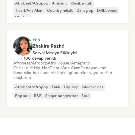
Afrobeat/Afropop
Ambient
Klasik müzik
Ticari/Ana Akım
Country müzik
Dans pop
Drill/Jersey
Hip-hop
YENI
Zhakira Razhé
Sosyal Medya Etkileyici
< 100 cevap verildi
Afrobeat/Afropop
Afro House/Amapiano
Chill/Lo-fi Hip-Hop
Ticari/Ana Akım
Deneysel caz
Sanatçılar hakkında etkileyici gönderiler veya reel'ler
oluşturun
Afrobeat/Afropop
Funk
Hip-hop
Modern caz
Pop soul
R&B
Singer-songwriter
Soul