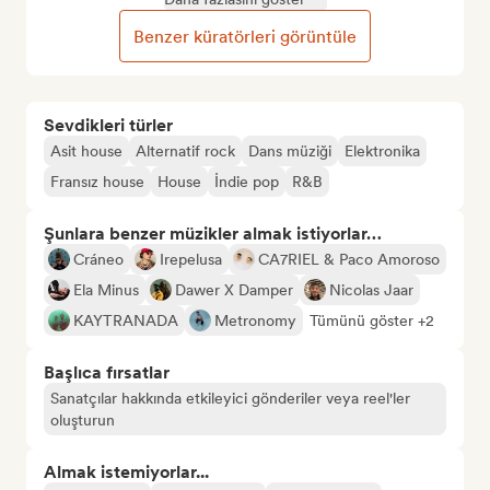
Benzer küratörleri görüntüle
Sevdikleri türler
Asit house
Alternatif rock
Dans müziği
Elektronika
Fransız house
House
İndie pop
R&B
Şunlara benzer müzikler almak istiyorlar…
Cráneo
Irepelusa
CA7RIEL & Paco Amoroso
Ela Minus
Dawer X Damper
Nicolas Jaar
KAYTRANADA
Metronomy
Tümünü göster +2
Başlıca fırsatlar
Sanatçılar hakkında etkileyici gönderiler veya reel'ler
oluşturun
Almak istemiyorlar...