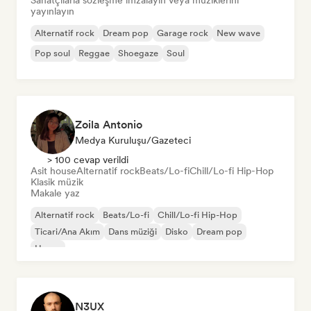
Sanatçılarla sözleşme imzalayın veya müziklerini
yayınlayın
Alternatif rock
Dream pop
Garage rock
New wave
Pop soul
Reggae
Shoegaze
Soul
Zoila Antonio
Medya Kuruluşu/Gazeteci
> 100 cevap verildi
Asit house
Alternatif rock
Beats/Lo-fi
Chill/Lo-fi Hip-Hop
Klasik müzik
Makale yaz
Alternatif rock
Beats/Lo-fi
Chill/Lo-fi Hip-Hop
Ticari/Ana Akım
Dans müziği
Disko
Dream pop
House
N3UX