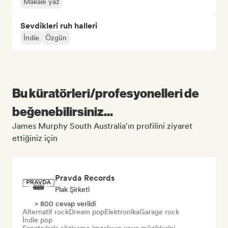
Makale yaz
Sevdikleri ruh halleri
İndie
Özgün
Bu küratörleri/profesyonelleri de
beğenebilirsiniz...
James Murphy South Australia'ın profilini ziyaret
ettiğiniz için
Pravda Records
Plak Şirketi
> 800 cevap verildi
Alternatif rock
Dream pop
Elektronika
Garage rock
İndie pop