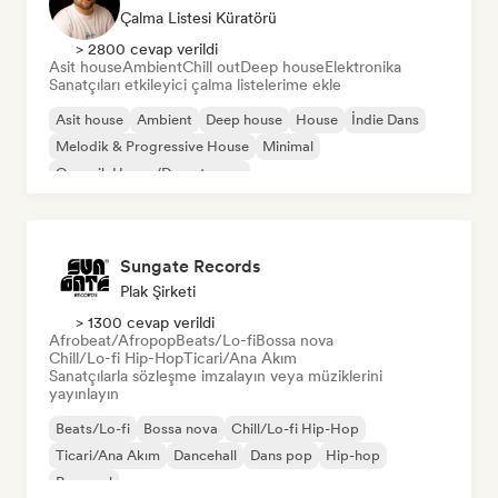
Çalma Listesi Küratörü
> 2800 cevap verildi
Asit house
Ambient
Chill out
Deep house
Elektronika
Sanatçıları etkileyici çalma listelerime ekle
Asit house
Ambient
Deep house
House
İndie Dans
Melodik & Progressive House
Minimal
Organik House/Downtempo
Sungate Records
Plak Şirketi
> 1300 cevap verildi
Afrobeat/Afropop
Beats/Lo-fi
Bossa nova
Chill/Lo-fi Hip-Hop
Ticari/Ana Akım
Sanatçılarla sözleşme imzalayın veya müziklerini
yayınlayın
Beats/Lo-fi
Bossa nova
Chill/Lo-fi Hip-Hop
Ticari/Ana Akım
Dancehall
Dans pop
Hip-hop
Pop soul