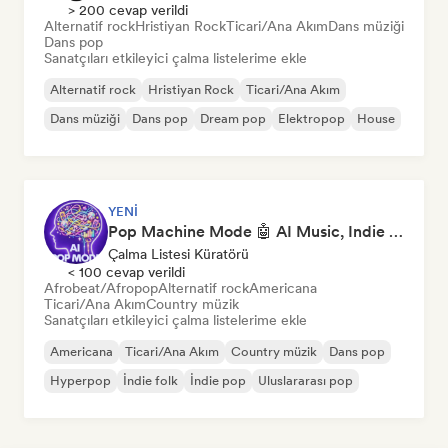
> 200 cevap verildi
Alternatif rock
Hristiyan Rock
Ticari/Ana Akım
Dans müziği
Dans pop
Sanatçıları etkileyici çalma listelerime ekle
Alternatif rock
Hristiyan Rock
Ticari/Ana Akım
Dans müziği
Dans pop
Dream pop
Elektropop
House
YENI
Pop Machine Mode 🤖 AI Music, Indie Pop & Dream Pop
Çalma Listesi Küratörü
< 100 cevap verildi
Afrobeat/Afropop
Alternatif rock
Americana
Ticari/Ana Akım
Country müzik
Sanatçıları etkileyici çalma listelerime ekle
Americana
Ticari/Ana Akım
Country müzik
Dans pop
Hyperpop
İndie folk
İndie pop
Uluslararası pop