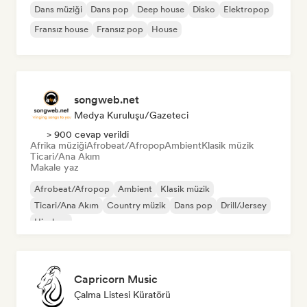
Dans müziği
Dans pop
Deep house
Disko
Elektropop
Fransız house
Fransız pop
House
songweb.net
Medya Kuruluşu/Gazeteci
> 900 cevap verildi
Afrika müziği
Afrobeat/Afropop
Ambient
Klasik müzik
Ticari/Ana Akım
Makale yaz
Afrobeat/Afropop
Ambient
Klasik müzik
Ticari/Ana Akım
Country müzik
Dans pop
Drill/Jersey
Hip-hop
Capricorn Music
Çalma Listesi Küratörü