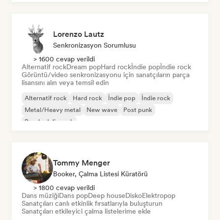
Lorenzo Lautz
Senkronizasyon Sorumlusu
> 1600 cevap verildi
Alternatif rock
Dream pop
Hard rock
İndie pop
İndie rock
Görüntü/video senkronizasyonu için sanatçıların parça
lisansını alın veya temsil edin
Alternatif rock
Hard rock
İndie pop
İndie rock
Metal/Heavy metal
New wave
Post punk
Psychedelic rock
Tommy Menger
Booker, Çalma Listesi Küratörü
> 1800 cevap verildi
Dans müziği
Dans pop
Deep house
Disko
Elektropop
Sanatçıları canlı etkinlik fırsatlarıyla buluşturun
Sanatçıları etkileyici çalma listelerime ekle