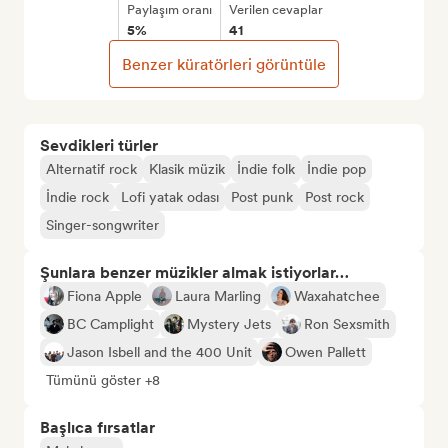
Paylaşım oranı
Verilen cevaplar
5%
41
Benzer küratörleri görüntüle
Sevdikleri türler
Alternatif rock
Klasik müzik
İndie folk
İndie pop
İndie rock
Lofi yatak odası
Post punk
Post rock
Singer-songwriter
Şunlara benzer müzikler almak istiyorlar…
Fiona Apple
Laura Marling
Waxahatchee
BC Camplight
Mystery Jets
Ron Sexsmith
Jason Isbell and the 400 Unit
Owen Pallett
Tümünü göster +8
Başlıca fırsatlar