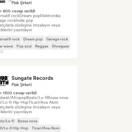
Plak Şirketi
> 800 cevap verildi
rnatif rock
Dream pop
Elektronika
age rock
İndie pop
atçılarla sözleşme imzalayın veya
klerini yayınlayın
ernatif rock
Dream pop
Garage rock
w wave
Pop soul
Reggae
Shoegaze
ul
Sungate Records
Plak Şirketi
> 1300 cevap verildi
obeat/Afropop
Beats/Lo-fi
Bossa nova
ll/Lo-fi Hip-Hop
Ticari/Ana Akım
atçılarla sözleşme imzalayın veya
klerini yayınlayın
ts/Lo-fi
Bossa nova
ll/Lo-fi Hip-Hop
Ticari/Ana Akım