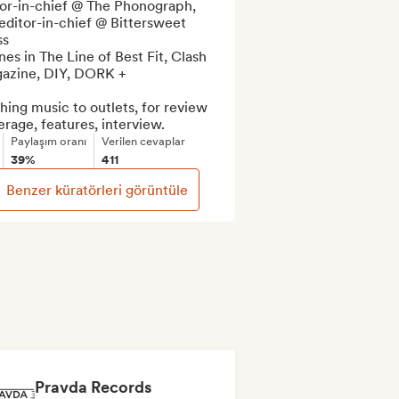
or-in-chief @ The Phonograph, 
ditor-in-chief @ Bittersweet 
s

nes in The Line of Best Fit, Clash 
azine, DIY, DORK +

hing music to outlets, for review 
rage, features, interview.
Paylaşım oranı
Verilen cevaplar
39%
411
Benzer küratörleri görüntüle
Pravda Records