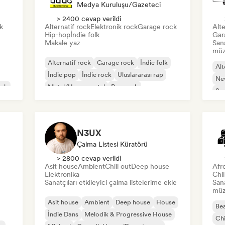
Medya Kuruluşu/Gazeteci
> 2400 cevap verildi
k
Alternatif rock
Elektronik rock
Garage rock
Alte
Hip-hop
İndie folk
Gar
Makale yaz
San
müzi
Alternatif rock
Garage rock
İndie folk
Alt
İndie pop
İndie rock
Uluslararası rap
Ne
ock
Metal/Heavy metal
Pop rock
So
N3UX
Çalma Listesi Küratörü
> 2800 cevap verildi
Asit house
Ambient
Chill out
Deep house
Afr
Elektronika
Chi
Sanatçıları etkileyici çalma listelerime ekle
San
müzi
Asit house
Ambient
Deep house
House
Bea
İndie Dans
Melodik & Progressive House
Chi