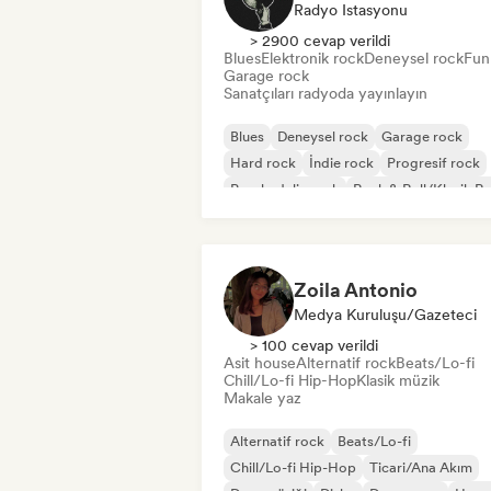
Radyo Istasyonu
> 2900 cevap verildi
Blues
Elektronik rock
Deneysel rock
Fun
Garage rock
Sanatçıları radyoda yayınlayın
Blues
Deneysel rock
Garage rock
Hard rock
İndie rock
Progresif rock
Psychedelic rock
Rock & Roll/Klasik R
Zoila Antonio
Medya Kuruluşu/Gazeteci
> 100 cevap verildi
Asit house
Alternatif rock
Beats/Lo-fi
Chill/Lo-fi Hip-Hop
Klasik müzik
Makale yaz
Alternatif rock
Beats/Lo-fi
Chill/Lo-fi Hip-Hop
Ticari/Ana Akım