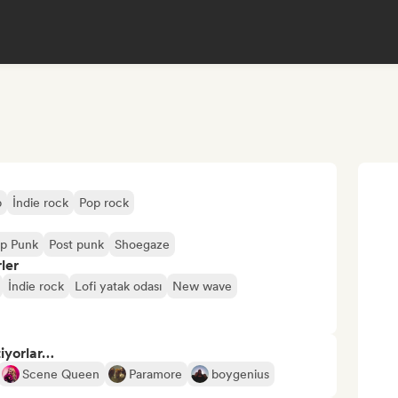
p
İndie rock
Pop rock
p Punk
Post punk
Shoegaze
ler
İndie rock
Lofi yatak odası
New wave
tiyorlar…
Scene Queen
Paramore
boygenius