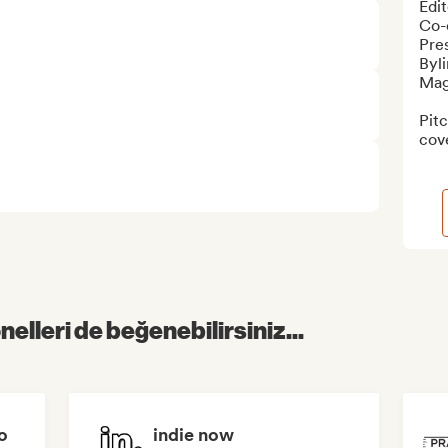
Edit
Co-e
Pres
Byli
Mag
Pitc
cove
elleri de beğenebilirsiniz...
o
indie now