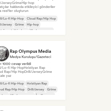
l/Jersey
Grime
Hip-hop
tçılar hakkında etkileyici gönderiler
 reel'ler oluşturun
ll/Lo-fi Hip-Hop
Cloud Rap/Hip Hop
ll/Jersey
Grime
Hip-hop
trümantal hip-hop
Uluslararası rap
ilizce rap
Rap Olympus Media
Medya Kuruluşu/Gazeteci
> 1000 cevap verildi
ll/Lo-fi Hip-Hop
Hıristiyan Rap
ud Rap/Hip Hop
Drill/Jersey
Grime
ale yaz
ll/Lo-fi Hip-Hop
Hıristiyan Rap
oud Rap/Hip Hop
Drill/Jersey
Grime
p-hop
Uluslararası rap
İngilizce rap