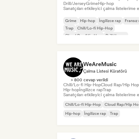
Drill/Jersey
Grime
Hip-hop
Sanatçıları etkileyici çalma listelerime 
Grime
Hip-hop
İngilizce rap
Fransız
Trap
Chill/Lo-fi Hip-Hop
Cloud Rap/Hip Hop
Drill/Jersey
WeAreMusic
Çalma Listesi Küratörü
> 800 cevap verildi
Chill/Lo-fi Hip-Hop
Cloud Rap/Hip Hop
Hip-hop
İngilizce rap
Trap
Sanatçıları etkileyici çalma listelerime 
Chill/Lo-fi Hip-Hop
Cloud Rap/Hip H
Hip-hop
İngilizce rap
Trap