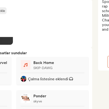
Spot
rap 
scho
ekle
Mill
Chan
you
and 
satlar sundular
rvel
Back Home
SKIP-DAWG
Çalma listesine eklendi
Ponder
skyve