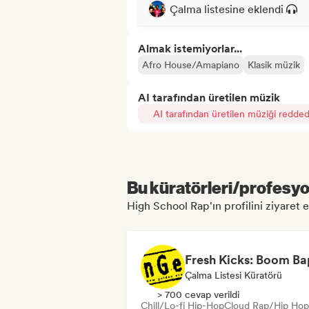
Çalma listesine eklendi
Almak istemiyorlar...
Afro House/Amapiano
Klasik müzik
AI tarafından üretilen müzik
AI tarafından üretilen müziği redded
Bu küratörleri/profesyon
High School Rap'ın profilini ziyaret et
Çalma Listesi Küratörü
> 700 cevap verildi
Chill/Lo-fi Hip-Hop
Cloud Rap/Hip Hop