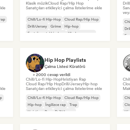
Klasik müzik
Cloud Rap/Hip Hop
Dril
ekle
Sanatçıları etkileyici çalma listelerime ekle
Sana
veya
 rap
Chill/Lo-fi Hip-Hop
Cloud Rap/Hip Hop
Chi
Drill/Jersey
Grime
Hip-hop
Dri
Enstrümantal hip-hop
Uluslararası rap
Ens
İngilizce rap
İng
Hip Hop Playlists
Çalma Listesi Küratörü
> 2000 cevap verildi
Chill/Lo-fi Hip-Hop
Hıristiyan Rap
Chi
Cloud Rap/Hip Hop
Drill/Jersey
Hip-hop
Clo
ekle
Sanatçıları etkileyici çalma listelerime ekle
Mak
op
Chill/Lo-fi Hip-Hop
Cloud Rap/Hip Hop
Chi
Hip-hop
İngilizce rap
Trap
Cl
Hıristiyan Rap
Drill/Jersey
Hi
Enstrümantal hip-hop