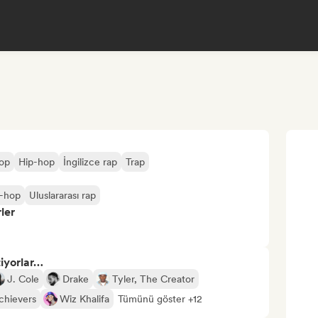
op
Hip-hop
İngilizce rap
Trap
p-hop
Uluslararası rap
ler
tiyorlar…
J. Cole
Drake
Tyler, The Creator
chievers
Wiz Khalifa
Tümünü göster +12