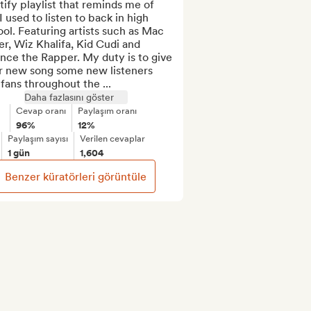
ify playlist that reminds me of 
I used to listen to back in high 
ol. Featuring artists such as Mac 
er, Wiz Khalifa, Kid Cudi and 
ce the Rapper. My duty is to give 
r new song some new listeners 
fans throughout the ...
Daha fazlasını göster
Cevap oranı
Paylaşım oranı
96%
12%
Paylaşım sayısı
Verilen cevaplar
1 gün
1,604
Benzer küratörleri görüntüle