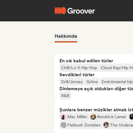
Hakkımda
En sık kabul edilen türler
Chill/Lo-fi Hip-Hop
Cloud Rap/Hip H
Sevdikleri türler
Drill/Jersey
Grime
Enstrümantal hi
Dinlemeye açık oldukları diğer tür
R&B
Şunlara benzer müzikler almak is
Mac Miller
Kendrick Lamar
Flatbush Zombies
The Undera