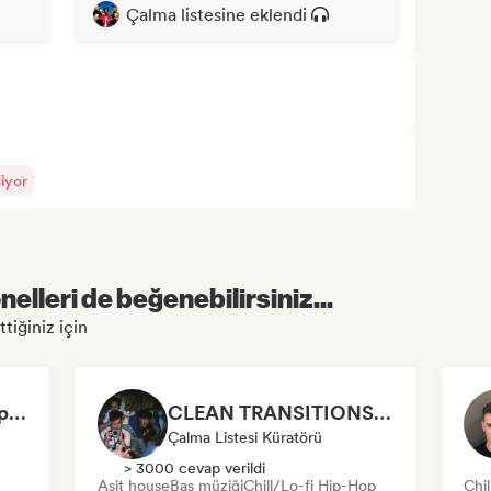
Çalma listesine eklendi
iyor
elleri de beğenebilirsiniz...
tiğiniz için
Fresh Kicks: Boom Bap (by New Golden Era)
CLEAN TRANSITIONS😤
Çalma Listesi Küratörü
> 3000 cevap verildi
Asit house
Bas müziği
Chill/Lo-fi Hip-Hop
Chi