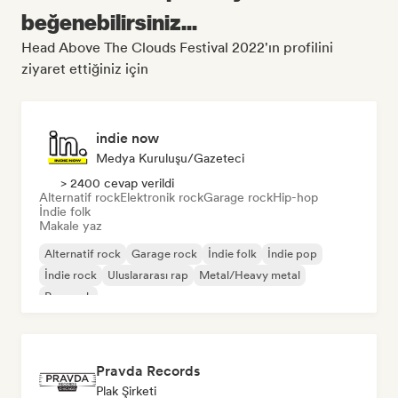
beğenebilirsiniz...
Head Above The Clouds Festival 2022'ın profilini
ziyaret ettiğiniz için
indie now
Medya Kuruluşu/Gazeteci
> 2400 cevap verildi
Alternatif rock
Elektronik rock
Garage rock
Hip-hop
İndie folk
Makale yaz
Alternatif rock
Garage rock
İndie folk
İndie pop
İndie rock
Uluslararası rap
Metal/Heavy metal
Pop rock
Pravda Records
Plak Şirketi