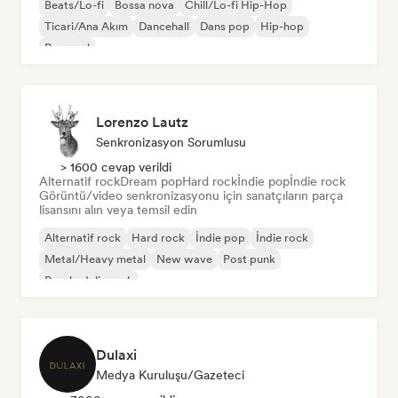
Beats/Lo-fi
Bossa nova
Chill/Lo-fi Hip-Hop
Ticari/Ana Akım
Dancehall
Dans pop
Hip-hop
Pop soul
Lorenzo Lautz
Senkronizasyon Sorumlusu
> 1600 cevap verildi
Alternatif rock
Dream pop
Hard rock
İndie pop
İndie rock
Görüntü/video senkronizasyonu için sanatçıların parça
lisansını alın veya temsil edin
Alternatif rock
Hard rock
İndie pop
İndie rock
Metal/Heavy metal
New wave
Post punk
Psychedelic rock
Dulaxi
Medya Kuruluşu/Gazeteci