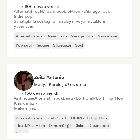
> 800 cevap verildi
Alternatif rock
Dream pop
Elektronika
Garage rock
İndie pop
Sanatçılarla sözleşme imzalayın veya müziklerini
yayınlayın
Alternatif rock
Dream pop
Garage rock
New wave
Pop soul
Reggae
Shoegaze
Soul
Zoila Antonio
Medya Kuruluşu/Gazeteci
> 100 cevap verildi
Asit house
Alternatif rock
Beats/Lo-fi
Chill/Lo-fi Hip-Hop
Klasik müzik
Makale yaz
Alternatif rock
Beats/Lo-fi
Chill/Lo-fi Hip-Hop
Ticari/Ana Akım
Dans müziği
Disko
Dream pop
House