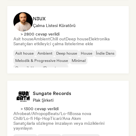
N3UX
Çalma Listesi Küratörü
> 2800 cevap verildi
Asit house
Ambient
Chill out
Deep house
Elektronika
Sanatçıları etkileyici çalma listelerime ekle
Asit house
Ambient
Deep house
House
İndie Dans
Melodik & Progressive House
Minimal
Organik House/Downtempo
Sungate Records
Plak Şirketi
> 1300 cevap verildi
Afrobeat/Afropop
Beats/Lo-fi
Bossa nova
Chill/Lo-fi Hip-Hop
Ticari/Ana Akım
Sanatçılarla sözleşme imzalayın veya müziklerini
yayınlayın