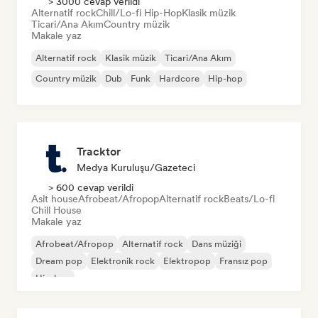
> 3000 cevap verildi
Alternatif rock
Chill/Lo-fi Hip-Hop
Klasik müzik
Ticari/Ana Akım
Country müzik
Makale yaz
Alternatif rock
Klasik müzik
Ticari/Ana Akım
Country müzik
Dub
Funk
Hardcore
Hip-hop
Tracktor
Medya Kuruluşu/Gazeteci
> 600 cevap verildi
Asit house
Afrobeat/Afropop
Alternatif rock
Beats/Lo-fi
Chill House
Makale yaz
Afrobeat/Afropop
Alternatif rock
Dans müziği
Dream pop
Elektronik rock
Elektropop
Fransız pop
Hip-hop