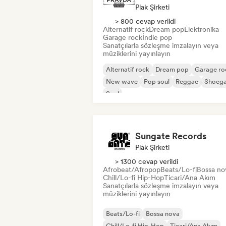
Plak Şirketi
> 800 cevap verildi
Alternatif rock
Dream pop
Elektronika
Garage rock
İndie pop
Sanatçılarla sözleşme imzalayın veya
müziklerini yayınlayın
Alternatif rock
Dream pop
Garage ro
New wave
Pop soul
Reggae
Shoeg
Soul
Sungate Records
Plak Şirketi
> 1300 cevap verildi
Afrobeat/Afropop
Beats/Lo-fi
Bossa no
Chill/Lo-fi Hip-Hop
Ticari/Ana Akım
Sanatçılarla sözleşme imzalayın veya
müziklerini yayınlayın
Beats/Lo-fi
Bossa nova
Chill/Lo-fi Hip-Hop
Ticari/Ana Akım