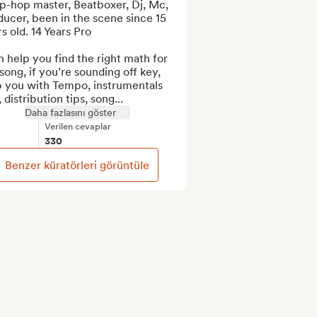
p-hop master, Beatboxer, Dj, Mc, 
ucer, been in the scene since 15 
s old. 14 Years Pro

n help you find the right math for 
song, if you’re sounding off key, 
p you with Tempo, instrumentals 
, distribution tips, song...
Daha fazlasını göster
Verilen cevaplar
330
Benzer küratörleri görüntüle