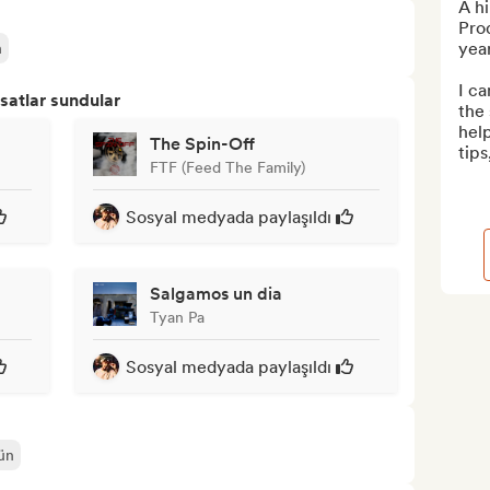
A hi
Prod
year
n
I ca
satlar sundular
the 
hel
The Spin-Off
tips
FTF (Feed The Family)
Sosyal medyada paylaşıldı
Salgamos un dia
Tyan Pa
Sosyal medyada paylaşıldı
ün