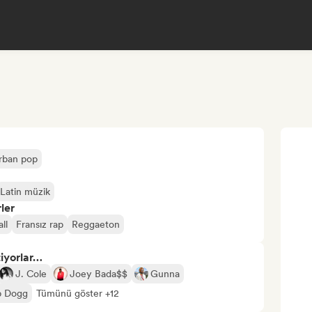
rban pop
Latin müzik
ler
ll
Fransız rap
Reggaeton
tiyorlar…
J. Cole
Joey Bada$$
Gunna
p Dogg
Tümünü göster +12