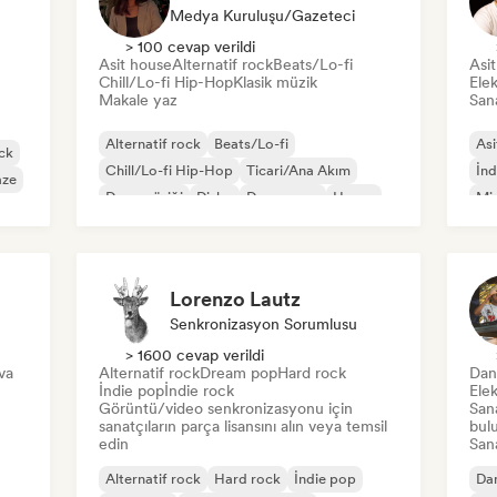
Medya Kuruluşu/Gazeteci
> 100 cevap verildi
Asit house
Alternatif rock
Beats/Lo-fi
Asi
Chill/Lo-fi Hip-Hop
Klasik müzik
Elek
Makale yaz
Sana
Alternatif rock
Beats/Lo-fi
Asi
ck
Chill/Lo-fi Hip-Hop
Ticari/Ana Akım
İnd
aze
Dans müziği
Disko
Dream pop
House
Mi
Lorenzo Lautz
Senkronizasyon Sorumlusu
> 1600 cevap verildi
va
Alternatif rock
Dream pop
Hard rock
Dan
İndie pop
İndie rock
Ele
Görüntü/video senkronizasyonu için
Sana
sanatçıların parça lisansını alın veya temsil
bul
edin
Sana
Alternatif rock
Hard rock
İndie pop
Dan