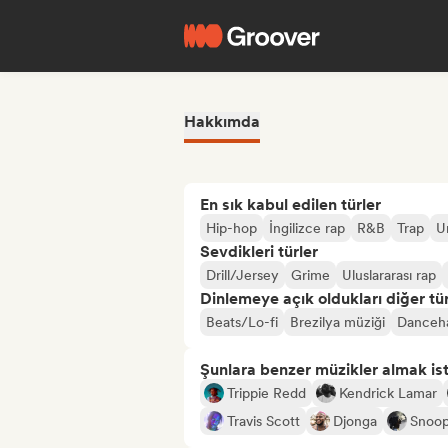
Hakkımda
En sık kabul edilen türler
Hip-hop
İngilizce rap
R&B
Trap
U
Sevdikleri türler
Drill/Jersey
Grime
Uluslararası rap
Dinlemeye açık oldukları diğer tür
Beats/Lo-fi
Brezilya müziği
Danceha
Şunlara benzer müzikler almak is
Trippie Redd
Kendrick Lamar
Travis Scott
Djonga
Snoo