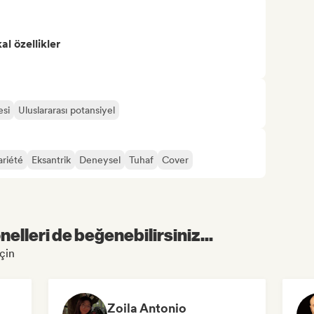
l özellikler
esi
Uluslararası potansiyel
ariété
Eksantrik
Deneysel
Tuhaf
Cover
elleri de beğenebilirsiniz...
için
Zoila Antonio