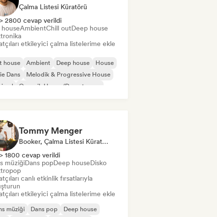
Çalma Listesi Küratörü
> 2800 cevap verildi
t house
Ambient
Chill out
Deep house
tronika
tçıları etkileyici çalma listelerime ekle
t house
Ambient
Deep house
House
ie Dans
Melodik & Progressive House
nimal
Organik House/Downtempo
Tommy Menger
Booker, Çalma Listesi Küratörü
> 1800 cevap verildi
s müziği
Dans pop
Deep house
Disko
ktropop
tçıları canlı etkinlik fırsatlarıyla
uşturun
tçıları etkileyici çalma listelerime ekle
s müziği
Dans pop
Deep house