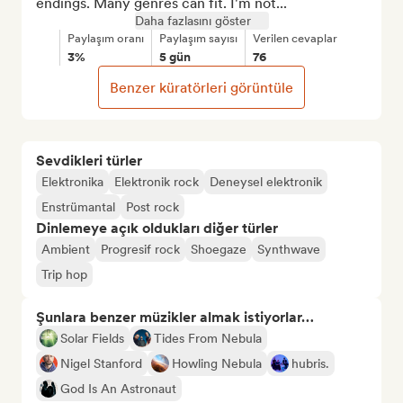
endings. Many genres can fit. I'm not...
Daha fazlasını göster
Paylaşım oranı
Paylaşım sayısı
Verilen cevaplar
3%
5 gün
76
Benzer küratörleri görüntüle
Sevdikleri türler
Elektronika
Elektronik rock
Deneysel elektronik
Enstrümantal
Post rock
Dinlemeye açık oldukları diğer türler
Ambient
Progresif rock
Shoegaze
Synthwave
Trip hop
Şunlara benzer müzikler almak istiyorlar…
Solar Fields
Tides From Nebula
Nigel Stanford
Howling Nebula
hubris.
God Is An Astronaut