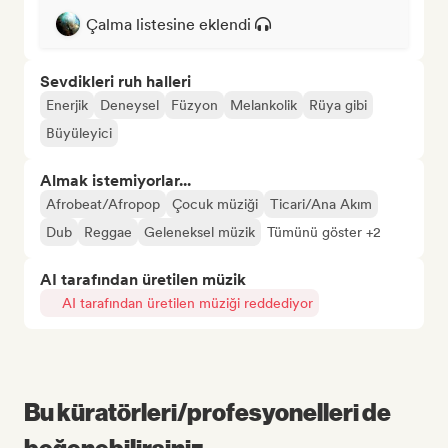
Çalma listesine eklendi
Sevdikleri ruh halleri
Enerjik
Deneysel
Füzyon
Melankolik
Rüya gibi
Büyüleyici
Almak istemiyorlar...
Afrobeat/Afropop
Çocuk müziği
Ticari/Ana Akım
Dub
Reggae
Geleneksel müzik
Tümünü göster +2
AI tarafından üretilen müzik
AI tarafından üretilen müziği reddediyor
Bu küratörleri/profesyonelleri de
beğenebilirsiniz...