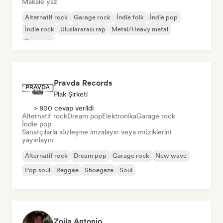
Makale yaz
Alternatif rock
Garage rock
İndie folk
İndie pop
İndie rock
Uluslararası rap
Metal/Heavy metal
Pop rock
Pravda Records
Plak Şirketi
> 800 cevap verildi
Alternatif rock
Dream pop
Elektronika
Garage rock
İndie pop
Sanatçılarla sözleşme imzalayın veya müziklerini
yayınlayın
Alternatif rock
Dream pop
Garage rock
New wave
Pop soul
Reggae
Shoegaze
Soul
Zoila Antonio