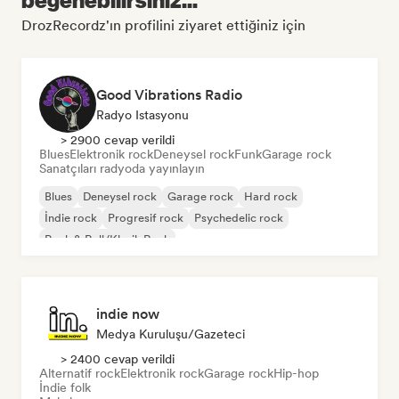
DrozRecordz'ın profilini ziyaret ettiğiniz için
Good Vibrations Radio
Radyo Istasyonu
> 2900 cevap verildi
Blues
Elektronik rock
Deneysel rock
Funk
Garage rock
Sanatçıları radyoda yayınlayın
Blues
Deneysel rock
Garage rock
Hard rock
İndie rock
Progresif rock
Psychedelic rock
Rock & Roll/Klasik Rock
indie now
Medya Kuruluşu/Gazeteci
> 2400 cevap verildi
Alternatif rock
Elektronik rock
Garage rock
Hip-hop
İndie folk