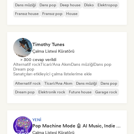
Dans müziği
Dans pop
Deep house
Disko
Elektropop
Fransız house
Fransız pop
House
Timothy Tunes
Çalma Listesi Küratörü
> 300 cevap verildi
Alternatif rock
Ticari/Ana Akım
Dans müziği
Dans pop
Dream pop
Sanatçıları etkileyici çalma listelerime ekle
Alternatif rock
Ticari/Ana Akım
Dans müziği
Dans pop
Dream pop
Elektronik rock
Future house
Garage rock
YENI
Pop Machine Mode 🤖 AI Music, Indie Pop & Dream Pop
Çalma Listesi Küratörü