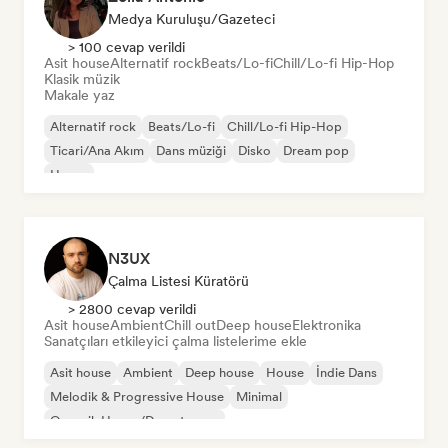
Medya Kuruluşu/Gazeteci
> 100 cevap verildi
Asit house
Alternatif rock
Beats/Lo-fi
Chill/Lo-fi Hip-Hop
Klasik müzik
Makale yaz
Alternatif rock
Beats/Lo-fi
Chill/Lo-fi Hip-Hop
Ticari/Ana Akım
Dans müziği
Disko
Dream pop
House
N3UX
Çalma Listesi Küratörü
> 2800 cevap verildi
Asit house
Ambient
Chill out
Deep house
Elektronika
Sanatçıları etkileyici çalma listelerime ekle
Asit house
Ambient
Deep house
House
İndie Dans
Melodik & Progressive House
Minimal
Organik House/Downtempo