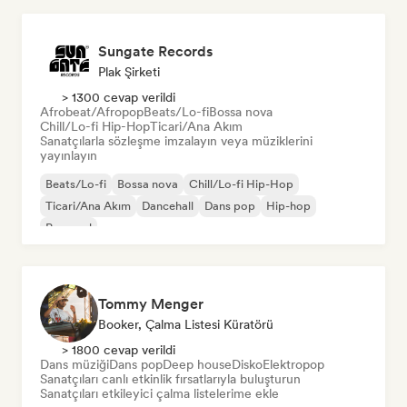
Sungate Records
Plak Şirketi
> 1300 cevap verildi
Afrobeat/Afropop
Beats/Lo-fi
Bossa nova
Chill/Lo-fi Hip-Hop
Ticari/Ana Akım
Sanatçılarla sözleşme imzalayın veya müziklerini
yayınlayın
Beats/Lo-fi
Bossa nova
Chill/Lo-fi Hip-Hop
Ticari/Ana Akım
Dancehall
Dans pop
Hip-hop
Pop soul
Tommy Menger
Booker, Çalma Listesi Küratörü
> 1800 cevap verildi
Dans müziği
Dans pop
Deep house
Disko
Elektropop
Sanatçıları canlı etkinlik fırsatlarıyla buluşturun
Sanatçıları etkileyici çalma listelerime ekle