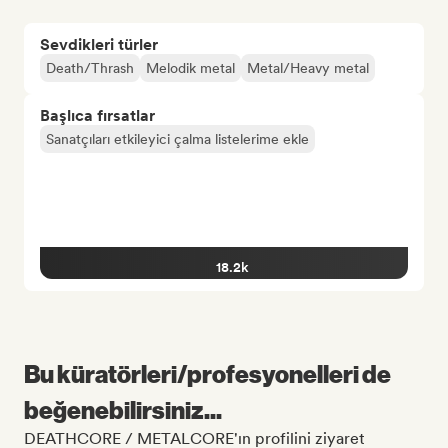
Sevdikleri türler
Death/Thrash
Melodik metal
Metal/Heavy metal
Başlıca fırsatlar
Sanatçıları etkileyici çalma listelerime ekle
18.2k
Bu küratörleri/profesyonelleri de
beğenebilirsiniz...
DEATHCORE / METALCORE'ın profilini ziyaret