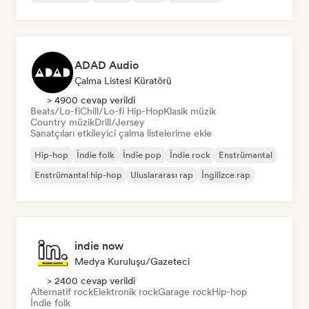
ADAD Audio
Çalma Listesi Küratörü
> 4900 cevap verildi
Beats/Lo-fi
Chill/Lo-fi Hip-Hop
Klasik müzik
Country müzik
Drill/Jersey
Sanatçıları etkileyici çalma listelerime ekle
Hip-hop
İndie folk
İndie pop
İndie rock
Enstrümantal
Enstrümantal hip-hop
Uluslararası rap
İngilizce rap
indie now
Medya Kuruluşu/Gazeteci
> 2400 cevap verildi
Alternatif rock
Elektronik rock
Garage rock
Hip-hop
İndie folk