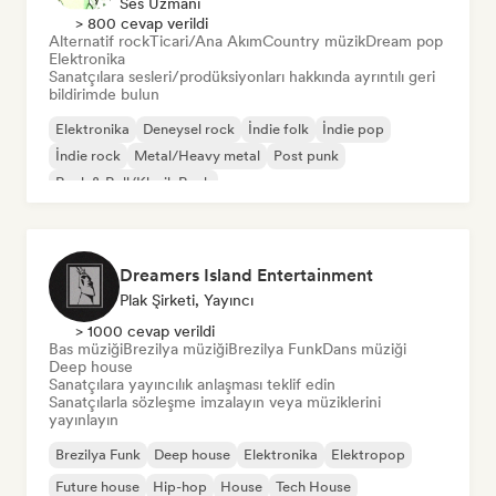
Ses Uzmanı
> 800 cevap verildi
Alternatif rock
Ticari/Ana Akım
Country müzik
Dream pop
Elektronika
Sanatçılara sesleri/prodüksiyonları hakkında ayrıntılı geri
bildirimde bulun
Elektronika
Deneysel rock
İndie folk
İndie pop
İndie rock
Metal/Heavy metal
Post punk
Rock & Roll/Klasik Rock
Dreamers Island Entertainment
Plak Şirketi, Yayıncı
> 1000 cevap verildi
Bas müziği
Brezilya müziği
Brezilya Funk
Dans müziği
Deep house
Sanatçılara yayıncılık anlaşması teklif edin
Sanatçılarla sözleşme imzalayın veya müziklerini
yayınlayın
Brezilya Funk
Deep house
Elektronika
Elektropop
Future house
Hip-hop
House
Tech House