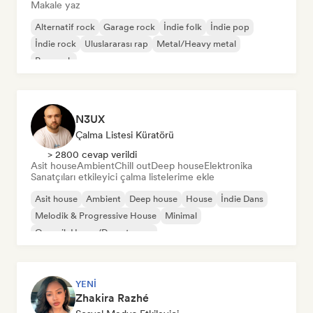
Makale yaz
Alternatif rock
Garage rock
İndie folk
İndie pop
İndie rock
Uluslararası rap
Metal/Heavy metal
Pop rock
N3UX
Çalma Listesi Küratörü
> 2800 cevap verildi
Asit house
Ambient
Chill out
Deep house
Elektronika
Sanatçıları etkileyici çalma listelerime ekle
Asit house
Ambient
Deep house
House
İndie Dans
Melodik & Progressive House
Minimal
Organik House/Downtempo
YENI
Zhakira Razhé