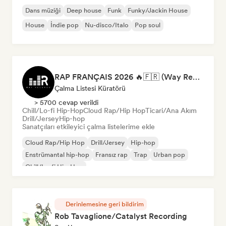
Dans müziği
Deep house
Funk
Funky/Jackin House
House
İndie pop
Nu-disco/Italo
Pop soul
RAP FRANÇAIS 2026 🔥🇫🇷 (Way Records)
Çalma Listesi Küratörü
> 5700 cevap verildi
Chill/Lo-fi Hip-Hop
Cloud Rap/Hip Hop
Ticari/Ana Akım
Drill/Jersey
Hip-hop
Sanatçıları etkileyici çalma listelerime ekle
Cloud Rap/Hip Hop
Drill/Jersey
Hip-hop
Enstrümantal hip-hop
Fransız rap
Trap
Urban pop
Chill/Lo-fi Hip-Hop
Derinlemesine geri bildirim
Rob Tavaglione/Catalyst Recording