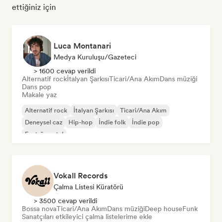
ettiğiniz için
Luca Montanari
Medya Kuruluşu/Gazeteci
> 1600 cevap verildi
Alternatif rock
İtalyan Şarkısı
Ticari/Ana Akım
Dans müziği
Dans pop
Makale yaz
Alternatif rock
İtalyan Şarkısı
Ticari/Ana Akım
Deneysel caz
Hip-hop
İndie folk
İndie pop
Enstrümantal
Vokall Records
Çalma Listesi Küratörü
> 3500 cevap verildi
Bossa nova
Ticari/Ana Akım
Dans müziği
Deep house
Funk
Sanatçıları etkileyici çalma listelerime ekle