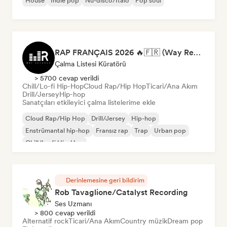
House
İndie pop
Nu-disco/Italo
Pop soul
RAP FRANÇAIS 2026 🔥🇫🇷 (Way Records)
Çalma Listesi Küratörü
> 5700 cevap verildi
Chill/Lo-fi Hip-Hop
Cloud Rap/Hip Hop
Ticari/Ana Akım
Drill/Jersey
Hip-hop
Sanatçıları etkileyici çalma listelerime ekle
Cloud Rap/Hip Hop
Drill/Jersey
Hip-hop
Enstrümantal hip-hop
Fransız rap
Trap
Urban pop
Chill/Lo-fi Hip-Hop
Derinlemesine geri bildirim
Rob Tavaglione/Catalyst Recording
Ses Uzmanı
> 800 cevap verildi
Alternatif rock
Ticari/Ana Akım
Country müzik
Dream pop