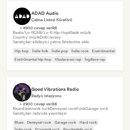
ADAD Audio
Çalma Listesi Küratörü
> 4900 cevap verildi
Beats/Lo-fi
Chill/Lo-fi Hip-Hop
Klasik müzik
Country müzik
Drill/Jersey
Sanatçıları etkileyici çalma listelerime ekle
Hip-hop
İndie folk
İndie pop
İndie rock
Enstrümantal
Enstrümantal hip-hop
Uluslararası rap
İngilizce rap
Good Vibrations Radio
Radyo Istasyonu
> 2900 cevap verildi
Blues
Elektronik rock
Deneysel rock
Funk
Garage rock
Sanatçıları radyoda yayınlayın
Blues
Deneysel rock
Garage rock
Hard rock
İndie rock
Progresif rock
Psychedelic rock