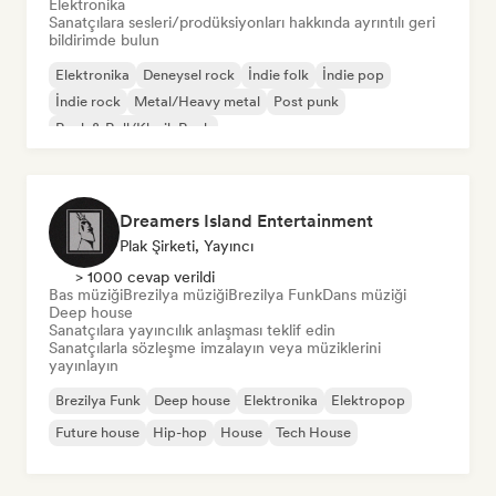
Elektronika
Sanatçılara sesleri/prodüksiyonları hakkında ayrıntılı geri
bildirimde bulun
Elektronika
Deneysel rock
İndie folk
İndie pop
İndie rock
Metal/Heavy metal
Post punk
Rock & Roll/Klasik Rock
Dreamers Island Entertainment
Plak Şirketi, Yayıncı
> 1000 cevap verildi
Bas müziği
Brezilya müziği
Brezilya Funk
Dans müziği
Deep house
Sanatçılara yayıncılık anlaşması teklif edin
Sanatçılarla sözleşme imzalayın veya müziklerini
yayınlayın
Brezilya Funk
Deep house
Elektronika
Elektropop
Future house
Hip-hop
House
Tech House