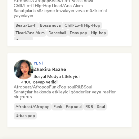
Afrobeat/Afropop
Beats/Lo-fi
Bossa nova
Chill/Lo-fi Hip-Hop
Ticari/Ana Akım
Sanatçılarla sözleşme imzalayın veya müziklerini
yayınlayın
Beats/Lo-fi
Bossa nova
Chill/Lo-fi Hip-Hop
Ticari/Ana Akım
Dancehall
Dans pop
Hip-hop
Pop soul
YENI
Zhakira Razhé
Sosyal Medya Etkileyici
< 100 cevap verildi
Afrobeat/Afropop
Funk
Pop soul
R&B
Soul
Sanatçılar hakkında etkileyici gönderiler veya reel'ler
oluşturun
Afrobeat/Afropop
Funk
Pop soul
R&B
Soul
Urban pop