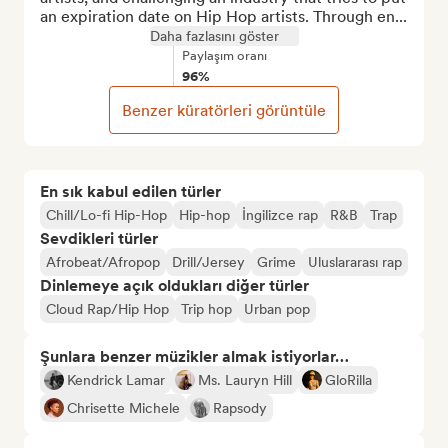
an expiration date on Hip Hop artists. Through en...
Daha fazlasını göster
Paylaşım oranı
96%
Benzer küratörleri görüntüle
En sık kabul edilen türler
Chill/Lo-fi Hip-Hop
Hip-hop
İngilizce rap
R&B
Trap
Sevdikleri türler
Afrobeat/Afropop
Drill/Jersey
Grime
Uluslararası rap
Dinlemeye açık oldukları diğer türler
Cloud Rap/Hip Hop
Trip hop
Urban pop
Şunlara benzer müzikler almak istiyorlar…
Kendrick Lamar
Ms. Lauryn Hill
GloRilla
Chrisette Michele
Rapsody