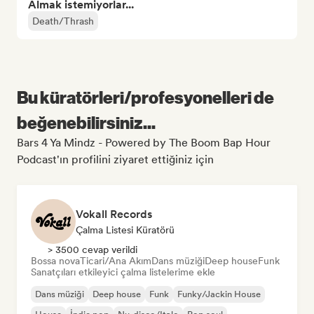
Almak istemiyorlar...
Death/Thrash
Bu küratörleri/profesyonelleri de
beğenebilirsiniz...
Bars 4 Ya Mindz - Powered by The Boom Bap Hour
Podcast'ın profilini ziyaret ettiğiniz için
Vokall Records
Çalma Listesi Küratörü
> 3500 cevap verildi
Bossa nova
Ticari/Ana Akım
Dans müziği
Deep house
Funk
Sanatçıları etkileyici çalma listelerime ekle
Dans müziği
Deep house
Funk
Funky/Jackin House