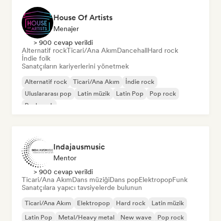
House Of Artists
Menajer
> 900 cevap verildi
Alternatif rock
Ticari/Ana Akım
Dancehall
Hard rock
İndie folk
Sanatçıların kariyerlerini yönetmek
Alternatif rock
Ticari/Ana Akım
İndie rock
Uluslararası pop
Latin müzik
Latin Pop
Pop rock
Punk rock
Indajausmusic
Mentor
> 900 cevap verildi
Ticari/Ana Akım
Dans müziği
Dans pop
Elektropop
Funk
Sanatçılara yapıcı tavsiyelerde bulunun
Ticari/Ana Akım
Elektropop
Hard rock
Latin müzik
Latin Pop
Metal/Heavy metal
New wave
Pop rock