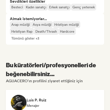
Sevdikleri özellikler
Besteci
Kadın sanatçı
Erkek sanatçı
Genç yetenek
Almak istemiyorlar...
Arap müziği
Asya müziği
Hristiyan müziği
Hıristiyan Rap
Death/Thrash
Hardcore
Tümünü göster +3
Bu küratörleri/profesyonelleri de
beğenebilirsiniz...
AGUACERO'ın profilini ziyaret ettiğiniz için
Luis P. Ruiz
Menajer