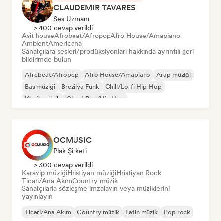
CLAUDEMIR TAVARES
Ses Uzmanı
> 400 cevap verildi
Asit house
Afrobeat/Afropop
Afro House/Amapiano
Ambient
Americana
Sanatçılara sesleri/prodüksiyonları hakkında ayrıntılı geri
bildirimde bulun
Afrobeat/Afropop
Afro House/Amapiano
Arap müziği
Bas müziği
Brezilya Funk
Chill/Lo-fi Hip-Hop
Klasik müzik
Cloud Rap/Hip Hop
OCMUSIC
Plak Şirketi
> 300 cevap verildi
Karayip müziği
Hristiyan müziği
Hristiyan Rock
Ticari/Ana Akım
Country müzik
Sanatçılarla sözleşme imzalayın veya müziklerini
yayınlayın
Ticari/Ana Akım
Country müzik
Latin müzik
Pop rock