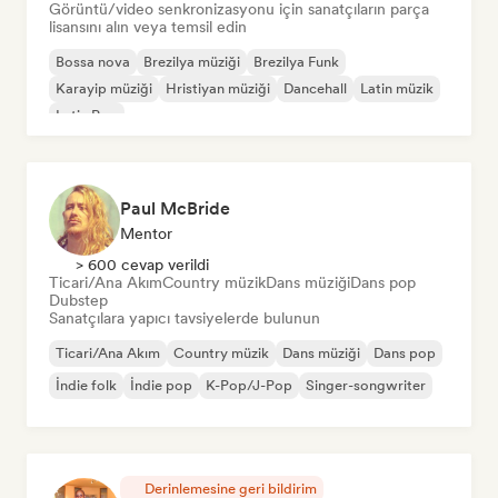
Görüntü/video senkronizasyonu için sanatçıların parça
lisansını alın veya temsil edin
Bossa nova
Brezilya müziği
Brezilya Funk
Karayip müziği
Hristiyan müziği
Dancehall
Latin müzik
Latin Pop
Paul McBride
Mentor
> 600 cevap verildi
Ticari/Ana Akım
Country müzik
Dans müziği
Dans pop
Dubstep
Sanatçılara yapıcı tavsiyelerde bulunun
Ticari/Ana Akım
Country müzik
Dans müziği
Dans pop
İndie folk
İndie pop
K-Pop/J-Pop
Singer-songwriter
Derinlemesine geri bildirim