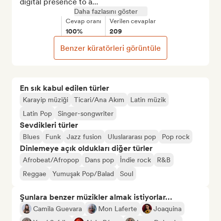
digital presence to a...
Daha fazlasını göster
Cevap oranı
Verilen cevaplar
100%
209
Benzer küratörleri görüntüle
En sık kabul edilen türler
Karayip müziği
Ticari/Ana Akım
Latin müzik
Latin Pop
Singer-songwriter
Sevdikleri türler
Blues
Funk
Jazz fusion
Uluslararası pop
Pop rock
Dinlemeye açık oldukları diğer türler
Afrobeat/Afropop
Dans pop
İndie rock
R&B
Reggae
Yumuşak Pop/Balad
Soul
Şunlara benzer müzikler almak istiyorlar…
Camila Guevara
Mon Laferte
Joaquina