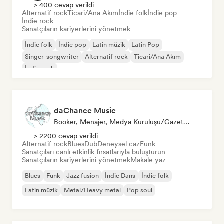
> 400 cevap verildi
Alternatif rock
Ticari/Ana Akım
İndie folk
İndie pop
İndie rock
Sanatçıların kariyerlerini yönetmek
İndie folk
İndie pop
Latin müzik
Latin Pop
Singer-songwriter
Alternatif rock
Ticari/Ana Akım
İndie rock
daChance Music
Booker, Menajer, Medya Kuruluşu/Gazeteci
> 2200 cevap verildi
Alternatif rock
Blues
Dub
Deneysel caz
Funk
Sanatçıları canlı etkinlik fırsatlarıyla buluşturun
Sanatçıların kariyerlerini yönetmek
Makale yaz
Blues
Funk
Jazz fusion
İndie Dans
İndie folk
Latin müzik
Metal/Heavy metal
Pop soul