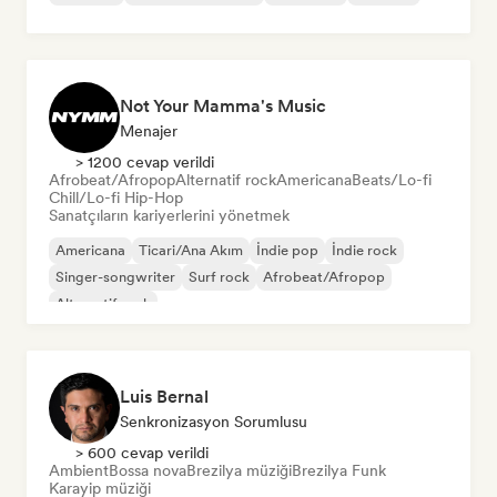
Not Your Mamma's Music
Menajer
> 1200 cevap verildi
Afrobeat/Afropop
Alternatif rock
Americana
Beats/Lo-fi
Chill/Lo-fi Hip-Hop
Sanatçıların kariyerlerini yönetmek
Americana
Ticari/Ana Akım
İndie pop
İndie rock
Singer-songwriter
Surf rock
Afrobeat/Afropop
Alternatif rock
Luis Bernal
Senkronizasyon Sorumlusu
> 600 cevap verildi
Ambient
Bossa nova
Brezilya müziği
Brezilya Funk
Karayip müziği