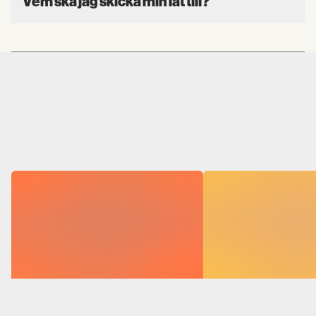
Vem ska jag skicka min låt till?