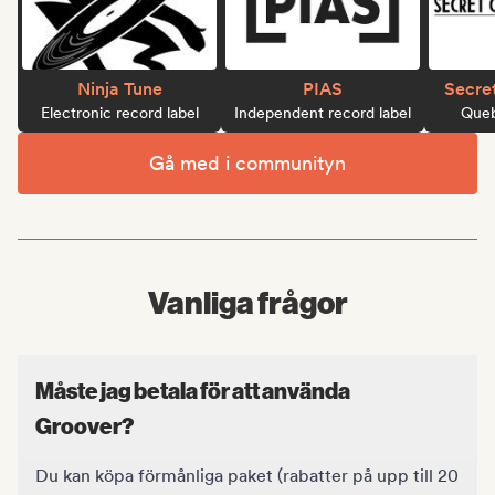
Ninja Tune
PIAS
Secre
Electronic record label
Independent record label
Queb
Gå med i communityn
Vanliga frågor
Måste jag betala för att använda
Groover?
Du kan köpa förmånliga paket (rabatter på upp till 20