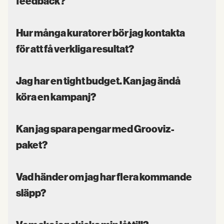
feedback?
Hur många kuratorer bör jag kontakta
för att få verkliga resultat?
Jag har en tight budget. Kan jag ändå
köra en kampanj?
Kan jag spara pengar med Grooviz-
paket?
Vad händer om jag har flera kommande
släpp?