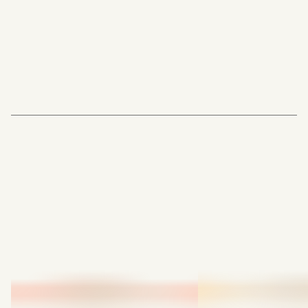
Midas Royal
, (Indierock/USA)