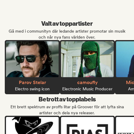
Valt av toppartister
Gå med i communityn där ledande artister promotar sin musik
och når nya fans världen över.
Parov Stelar
camoufly
Mic
Electro swing icon
Electronic Music Producer
Ame
Betrott av topplabels
Ett brett spektrum av proffs litar på Groover för att lyfta sina
artister och dela nya releaser.