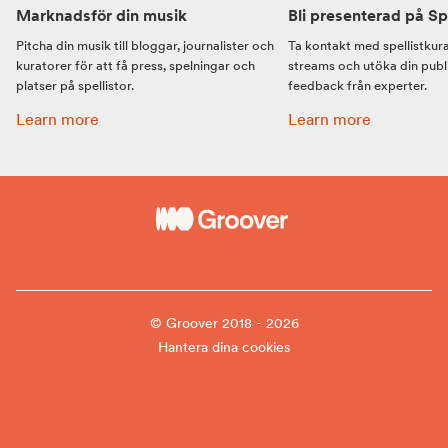
Marknadsför din musik
Bli presenterad på Spo
Pitcha din musik till bloggar, journalister och
Ta kontakt med spellistkura
kuratorer för att få press, spelningar och
streams och utöka din publ
platser på spellistor.
feedback från experter.
Marknadsför din musik:
Bli presenterad på Spo
Learn more
Learn more
© Groover 2018 - 2026
Hantera dina cookies