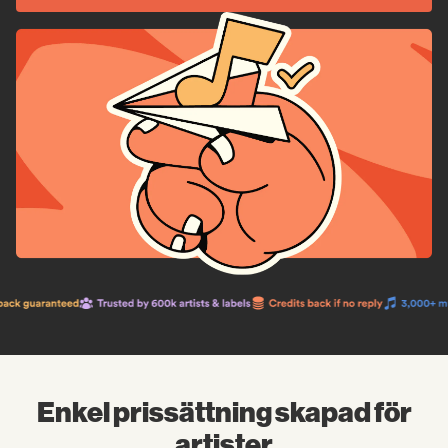
Enkel prissättning skapad för
artister