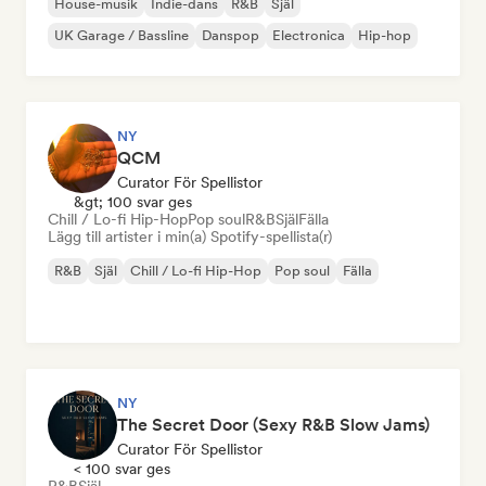
House-musik
Indie-dans
R&B
Själ
UK Garage / Bassline
Danspop
Electronica
Hip-hop
NY
QCM
Curator För Spellistor
&gt; 100 svar ges
Chill / Lo-fi Hip-Hop
Pop soul
R&B
Själ
Fälla
Lägg till artister i min(a) Spotify-spellista(r)
R&B
Själ
Chill / Lo-fi Hip-Hop
Pop soul
Fälla
NY
The Secret Door (Sexy R&B Slow Jams)
Curator För Spellistor
< 100 svar ges