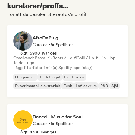
kuratorer/proffs...
För att du besöker Stereofox's profil
AfroDaPlug
Curator För Spellistor
&gt; 5900 svar ges
Omgivande
Basmusik
Beats / Lo-fi
Chill / Lo-fi Hip-Hop
Ta det lugnt
Lägg till artister i min(a) Spotify-spellista(r)
Omgivande
Ta det lugnt
Electronica
Experimentell elektronisk
Funk
Lofi sovrum
R&B
Själ
Dazed : Music for Soul
Curator För Spellistor
&gt; 4700 svar ges