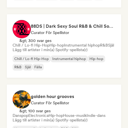
88DS | Dark Sexy Soul R&B & Chill Soul Lo-fi Playlist | Late Night Vibes, Tantric Healing Music & Beats
Curator För Spellistor
&gt; 300 svar ges
Chill / Lo-fi Hip-Hop
Hip-hop
Instrumental hiphop
R&B
Själ
Lägg till artister i min(a) Spotify-spellista(r)
Chill / Lo-fi Hip-Hop
Instrumental hiphop
Hip-hop
R&B
Själ
Fälla
golden hour grooves
Curator För Spellistor
&gt; 100 svar ges
Danspop
Electronica
Hip-hop
House-musik
Indie-dans
Lägg till artister i min(a) Spotify-spellista(r)