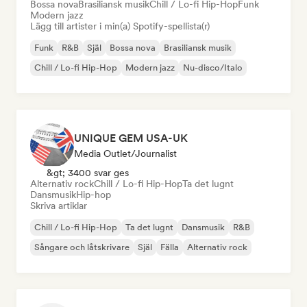
Bossa nova
Brasiliansk musik
Chill / Lo-fi Hip-Hop
Funk
Modern jazz
Lägg till artister i min(a) Spotify-spellista(r)
Funk
R&B
Själ
Bossa nova
Brasiliansk musik
Chill / Lo-fi Hip-Hop
Modern jazz
Nu-disco/Italo
UNIQUE GEM USA-UK
Media Outlet/Journalist
&gt; 3400 svar ges
Alternativ rock
Chill / Lo-fi Hip-Hop
Ta det lugnt
Dansmusik
Hip-hop
Skriva artiklar
Chill / Lo-fi Hip-Hop
Ta det lugnt
Dansmusik
R&B
Sångare och låtskrivare
Själ
Fälla
Alternativ rock