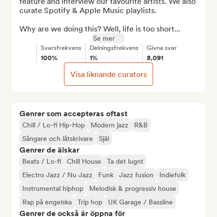
feature and interview our favourite artists. We also 
curate Spotify & Apple Music playlists.

Why are we doing this? Well, life is too short...
Se mer
Svarsfrekvens
Delningsfrekvens
Givna svar
100%
1%
8,091
Visa liknande curators
Genrer som accepteras oftast
Chill / Lo-fi Hip-Hop
Modern jazz
R&B
Sångare och låtskrivare
Själ
Genrer de älskar
Beats / Lo-fi
Chill House
Ta det lugnt
Electro Jazz / Nu Jazz
Funk
Jazz fusion
Indiefolk
Instrumental hiphop
Melodisk & progressiv house
Rap på engelska
Trip hop
UK Garage / Bassline
Genrer de också är öppna för