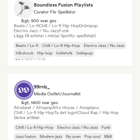
Boundless Fusion Playlists
Curator För Spellistor
&gt; 900 svar ges
Beats / Lo-fi
Chill / Lo-fi Hip-Hop
Drömpop
Electro Jazz / Nu Jazz
Funk
Lägg till artister i min(a) Spotify-spellista(r)
Beats / Lo-fi
Chill / Lo-fi Hip-Hop
Electro Jazz / Nu Jazz
Hårdrock
Hip-hop
Indiefolk
Indiepop
Melodisk metall
99rnb_
Media Outlet/Journalist
&gt; 1400 svar ges
Afrobeat / Afropop
Afro House / Amapiano
Chill / Lo-fi Hip-Hop
Ta det lugnt
Cloud Rap / Hip Hop
Skriva artiklar
Chill / Lo-fi Hip-Hop
Electro Jazz / Nu Jazz
Funk
Jazz fusion
Modern jazz
Ny scen
Pop soul
R&B