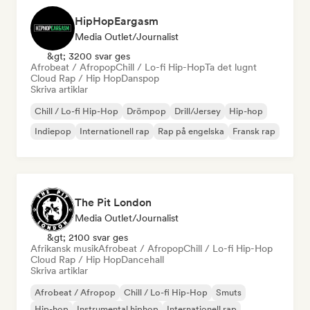
HipHopEargasm
Media Outlet/Journalist
&gt; 3200 svar ges
Afrobeat / Afropop
Chill / Lo-fi Hip-Hop
Ta det lugnt
Cloud Rap / Hip Hop
Danspop
Skriva artiklar
Chill / Lo-fi Hip-Hop
Drömpop
Drill/Jersey
Hip-hop
Indiepop
Internationell rap
Rap på engelska
Fransk rap
The Pit London
Media Outlet/Journalist
&gt; 2100 svar ges
Afrikansk musik
Afrobeat / Afropop
Chill / Lo-fi Hip-Hop
Cloud Rap / Hip Hop
Dancehall
Skriva artiklar
Afrobeat / Afropop
Chill / Lo-fi Hip-Hop
Smuts
Hip-hop
Instrumental hiphop
Internationell rap