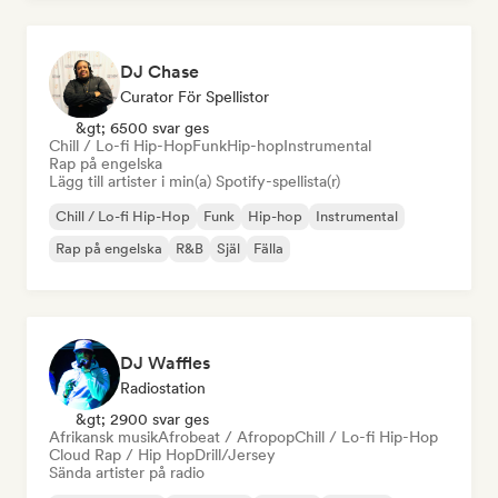
DJ Chase
Curator För Spellistor
&gt; 6500 svar ges
Chill / Lo-fi Hip-Hop
Funk
Hip-hop
Instrumental
Rap på engelska
Lägg till artister i min(a) Spotify-spellista(r)
Chill / Lo-fi Hip-Hop
Funk
Hip-hop
Instrumental
Rap på engelska
R&B
Själ
Fälla
DJ Waffles
Radiostation
&gt; 2900 svar ges
Afrikansk musik
Afrobeat / Afropop
Chill / Lo-fi Hip-Hop
Cloud Rap / Hip Hop
Drill/Jersey
Sända artister på radio