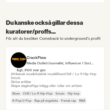
Du kanske också gillar dessa
kuratorer/proffs...
För att du besöker Comeback to underground's profil
CrackFlow
Media Outlet/Journalist, Influencer I Sociala Medier
&gt; 3100 svar ges
Afrikansk musik
Asiatisk musik
Blues
Chill / Lo-fi Hip-Hop
Smuts
Skriva artiklar
Skapa slagkraftiga inlägg eller rullar om artister
Blues
Chill / Lo-fi Hip-Hop
Smuts
Hip-hop
K-Pop/J-Pop
Rap på engelska
Fransk rap
R&B