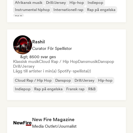
Afrikansk musik
Drill/Jersey
Hip-hop
Indiepop
Instrumental hiphop
Internationell rap
Rap på engelska
R&B
Rashil
Curator För Spellistor
&gt; 8500 svar ges
Klassisk musik
Cloud Rap / Hip Hop
Dansmusik
Danspop
Drill/Jersey
Lägg till artister i min(a) Spotify-spellista(r)
Cloud Rap / Hip Hop
Danspop
Drill/Jersey
Hip-hop
Indiepop
Rap på engelska
Fransk rap
R&B
New Fire Magazine
Media Outlet/Journalist