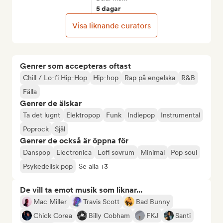
5 dagar
Visa liknande curators
Genrer som accepteras oftast
Chill / Lo-fi Hip-Hop
Hip-hop
Rap på engelska
R&B
Fälla
Genrer de älskar
Ta det lugnt
Elektropop
Funk
Indiepop
Instrumental
Poprock
Själ
Genrer de också är öppna för
Danspop
Electronica
Lofi sovrum
Minimal
Pop soul
Psykedelisk pop
Se alla +3
De vill ta emot musik som liknar...
Mac Miller
Travis Scott
Bad Bunny
Chick Corea
Billy Cobham
FKJ
Santi