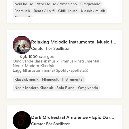
Acid house
Afro House / Amapiano
Omgivande
Basmusik
Beats / Lo-fi
Chill House
Klassisk musik
Filmmusik
Relaxing Melodic Instrumental Music for Reading and Studying
Curator För Spellistor
&gt; 1000 svar ges
Omgivande
Klassisk musik
Filmmusik
Instrumental
Neo / Modern Klassisk
Lägg till artister i min(a) Spotify-spellista(r)
Klassisk musik
Filmmusik
Instrumental
Neo / Modern Klassisk
Solo Piano
Omgivande
Dark Orchestral Ambience - Epic Dark Fantasy Music
Curator För Spellistor