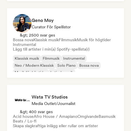
Geno Moy
Curator För Spellistor
&gt; 2500 svar ges
Bossa nova
Klassisk musik
Filmmusik
Musik för högtider
Instrumental
Lägg till artister i min(a) Spotify-spellista(r)
Klassisk musik
Filmmusik
Instrumental
Neo / Modern Klassisk
Solo Piano
Bossa nova
Musik för högtider
Latinsk musik
Wata TV Studios
Media Outlet/Journalist
&gt; 400 svar ges
Acid house
Afro House / Amapiano
Omgivande
Basmusik
Beats / Lo-fi
Skapa slagkraftiga inlägg eller rullar om artister