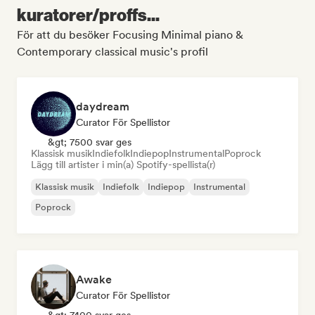
kuratorer/proffs...
För att du besöker Focusing Minimal piano &
Contemporary classical music's profil
daydream
Curator För Spellistor
&gt; 7500 svar ges
Klassisk musik
Indiefolk
Indiepop
Instrumental
Poprock
Lägg till artister i min(a) Spotify-spellista(r)
Klassisk musik
Indiefolk
Indiepop
Instrumental
Poprock
Awake
Curator För Spellistor