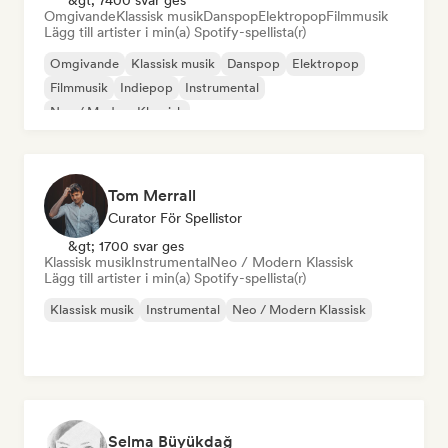
&gt; 7400 svar ges
Omgivande
Klassisk musik
Danspop
Elektropop
Filmmusik
Lägg till artister i min(a) Spotify-spellista(r)
Omgivande
Klassisk musik
Danspop
Elektropop
Filmmusik
Indiepop
Instrumental
Neo / Modern Klassisk
Tom Merrall
Curator För Spellistor
&gt; 1700 svar ges
Klassisk musik
Instrumental
Neo / Modern Klassisk
Lägg till artister i min(a) Spotify-spellista(r)
Klassisk musik
Instrumental
Neo / Modern Klassisk
Selma Büyükdağ