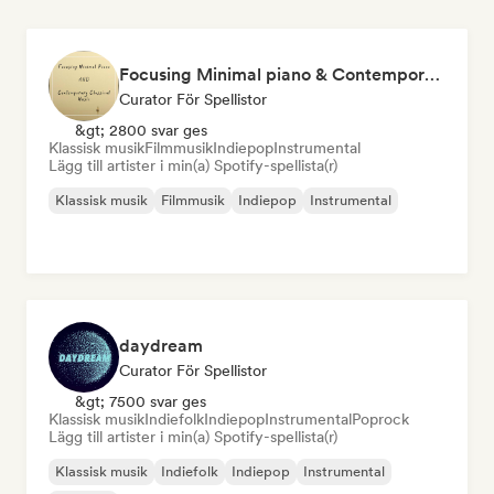
Focusing Minimal piano & Contemporary classical music
Curator För Spellistor
&gt; 2800 svar ges
Klassisk musik
Filmmusik
Indiepop
Instrumental
Lägg till artister i min(a) Spotify-spellista(r)
Klassisk musik
Filmmusik
Indiepop
Instrumental
daydream
Curator För Spellistor
&gt; 7500 svar ges
Klassisk musik
Indiefolk
Indiepop
Instrumental
Poprock
Lägg till artister i min(a) Spotify-spellista(r)
Klassisk musik
Indiefolk
Indiepop
Instrumental