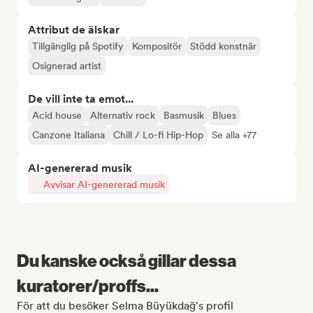
Attribut de älskar
Tillgänglig på Spotify
Kompositör
Stödd konstnär
Osignerad artist
De vill inte ta emot...
Acid house
Alternativ rock
Basmusik
Blues
Canzone Italiana
Chill / Lo-fi Hip-Hop
Se alla +77
AI-genererad musik
Avvisar AI-genererad musik
Du kanske också gillar dessa
kuratorer/proffs...
För att du besöker Selma Büyükdağ's profil