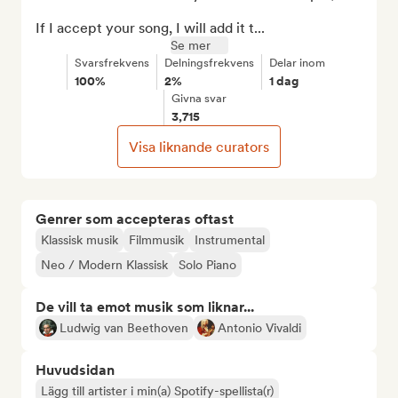
If I accept your song, I will add it t...
Se mer
Svarsfrekvens
Delningsfrekvens
Delar inom
100%
2%
1 dag
Givna svar
3,715
Visa liknande curators
Genrer som accepteras oftast
Klassisk musik
Filmmusik
Instrumental
Neo / Modern Klassisk
Solo Piano
De vill ta emot musik som liknar...
Ludwig van Beethoven
Antonio Vivaldi
Huvudsidan
Lägg till artister i min(a) Spotify-spellista(r)