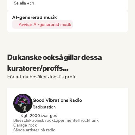
Se alla +34
AI-genererad musik
Avvisar AI-genererad musik
Du kanske också gillar dessa
kuratorer/proffs...
För att du besöker Joost's profil
Good Vibrations Radio
Radiostation
&gt; 2900 svar ges
Blues
Elektronisk rock
Experimentell rock
Funk
Garage rock
Sända artister på radio