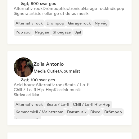
&gt; 800 svar ges
Alternativ rock
Drömpop
Electronica
Garage rock
Indiepop
Signera artister eller ge ut deras musik
Alternativ rock
Drömpop
Garage rock
Ny våg
Pop soul
Reggae
Shoegaze
Själ
Zoila Antonio
Media Outlet/Journalist
&gt; 100 svar ges
Acid house
Alternativ rock
Beats / Lo-fi
Chill / Lo-fi Hip-Hop
Klassisk musik
Skriva artiklar
Alternativ rock
Beats / Lo-fi
Chill / Lo-fi Hip-Hop
Kommersiell / Mainstream
Dansmusik
Disco
Drömpop
House-musik