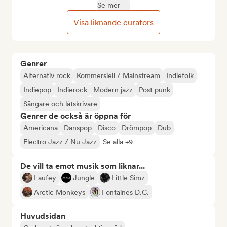
Se mer
Visa liknande curators
Genrer
Alternativ rock
Kommersiell / Mainstream
Indiefolk
Indiepop
Indierock
Modern jazz
Post punk
Sångare och låtskrivare
Genrer de också är öppna för
Americana
Danspop
Disco
Drömpop
Dub
Electro Jazz / Nu Jazz
Se alla +9
De vill ta emot musik som liknar...
Laufey
Jungle
Little Simz
Arctic Monkeys
Fontaines D.C.
Huvudsidan