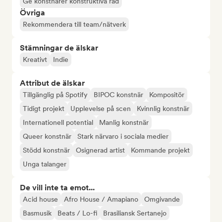
Ge konstnärer konstruktiva råd
Övriga
Rekommendera till team/nätverk
Stämningar de älskar
Kreativt
Indie
Attribut de älskar
Tillgänglig på Spotify
BIPOC konstnär
Kompositör
Tidigt projekt
Upplevelse på scen
Kvinnlig konstnär
Internationell potential
Manlig konstnär
Queer konstnär
Stark närvaro i sociala medier
Stödd konstnär
Osignerad artist
Kommande projekt
Unga talanger
De vill inte ta emot...
Acid house
Afro House / Amapiano
Omgivande
Basmusik
Beats / Lo-fi
Brasiliansk Sertanejo