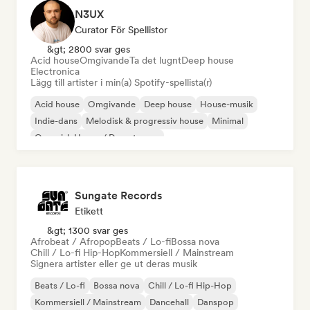
N3UX
Curator För Spellistor
&gt; 2800 svar ges
Acid house
Omgivande
Ta det lugnt
Deep house
Electronica
Lägg till artister i min(a) Spotify-spellista(r)
Acid house
Omgivande
Deep house
House-musik
Indie-dans
Melodisk & progressiv house
Minimal
Organisk House / Downtempo
Sungate Records
Etikett
&gt; 1300 svar ges
Afrobeat / Afropop
Beats / Lo-fi
Bossa nova
Chill / Lo-fi Hip-Hop
Kommersiell / Mainstream
Signera artister eller ge ut deras musik
Beats / Lo-fi
Bossa nova
Chill / Lo-fi Hip-Hop
Kommersiell / Mainstream
Dancehall
Danspop