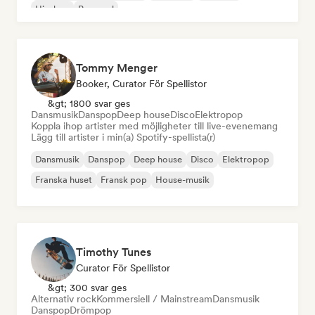
Hip-hop
Pop soul
Tommy Menger
Booker, Curator För Spellistor
&gt; 1800 svar ges
Dansmusik
Danspop
Deep house
Disco
Elektropop
Koppla ihop artister med möjligheter till live-evenemang
Lägg till artister i min(a) Spotify-spellista(r)
Dansmusik
Danspop
Deep house
Disco
Elektropop
Franska huset
Fransk pop
House-musik
Timothy Tunes
Curator För Spellistor
&gt; 300 svar ges
Alternativ rock
Kommersiell / Mainstream
Dansmusik
Danspop
Drömpop