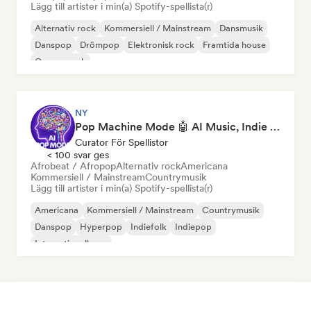
Lägg till artister i min(a) Spotify-spellista(r)
Alternativ rock
Kommersiell / Mainstream
Dansmusik
Danspop
Drömpop
Elektronisk rock
Framtida house
Garage rock
NY
Pop Machine Mode 🤖 AI Music, Indie Pop & Dream Pop
Curator För Spellistor
< 100 svar ges
Afrobeat / Afropop
Alternativ rock
Americana
Kommersiell / Mainstream
Countrymusik
Lägg till artister i min(a) Spotify-spellista(r)
Americana
Kommersiell / Mainstream
Countrymusik
Danspop
Hyperpop
Indiefolk
Indiepop
Internationell pop