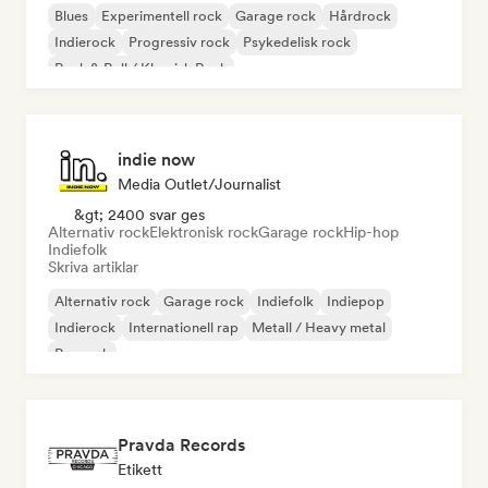
Blues
Experimentell rock
Garage rock
Hårdrock
Indierock
Progressiv rock
Psykedelisk rock
Rock & Roll / Klassisk Rock
indie now
Media Outlet/Journalist
&gt; 2400 svar ges
Alternativ rock
Elektronisk rock
Garage rock
Hip-hop
Indiefolk
Skriva artiklar
Alternativ rock
Garage rock
Indiefolk
Indiepop
Indierock
Internationell rap
Metall / Heavy metal
Poprock
Pravda Records
Etikett