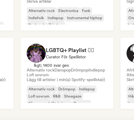
Skriva artiklar
Sign
Alternativ rock
Electronica
Funk
Af
Indiefolk
Indiepop
Instrumental hiphop
Om
e
Punkrock
Trip hop
In
d
LGBTQ+ Playlist 🏳️‍🌈
Curator För Spellistor
&gt; 1400 svar ges
Alternativ rock
Danspop
Drömpop
Indiepop
Afr
Lofi sovrum
Alte
a(r)
Lägg till artister i min(a) Spotify-spellista(r)
Skri
Alternativ rock
Drömpop
Indiepop
Alt
Lofi sovrum
R&B
Shoegaze
Hå
Sångare och låtskrivare
Danspop
Ins