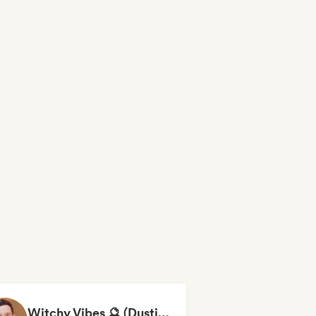
Witchy Vibes 🔮 (Dustin DuBois)