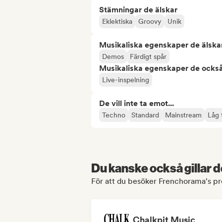
Stämningar de älskar
Eklektiska
Groovy
Unik
Musikaliska egenskaper de älska
Demos
Färdigt spår
Musikaliska egenskaper de också
Live-inspelning
De vill inte ta emot...
Techno
Standard
Mainstream
Låg 
Du kanske också gillar d
För att du besöker Frenchorama's pro
Chalkpit Music