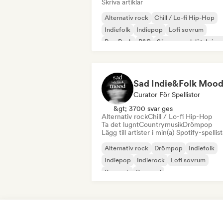
Skriva artiklar
Alternativ rock
Chill / Lo-fi Hip-Hop
Indiefolk
Indiepop
Lofi sovrum
Pop Punk
R&B
Sångare och låtskrivar
Sad Indie&Folk Moo
Curator För Spellistor
&gt; 3700 svar ges
Alternativ rock
Chill / Lo-fi Hip-Hop
Ta det lugnt
Countrymusik
Drömpop
Lägg till artister i min(a) Spotify-spellist
Alternativ rock
Drömpop
Indiefolk
Indiepop
Indierock
Lofi sovrum
Poprock
Pop soul