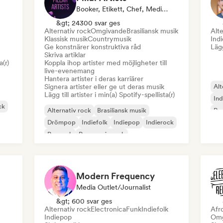
Booker, Etikett, Chef, Media Outlet/Journalist, Mentor, Curator För Spellistor
&gt; 24300 svar ges
Alternativ rock
Omgivande
Brasiliansk musik
Alte
Klassisk musik
Countrymusik
Ind
Ge konstnärer konstruktiva råd
Lägg
Skriva artiklar
a(r)
Koppla ihop artister med möjligheter till
live-evenemang
Hantera artister i deras karriärer
Signera artister eller ge ut deras musik
Alt
Lägg till artister i min(a) Spotify-spellista(r)
Ind
ck
Alternativ rock
Brasiliansk musik
Pop
Drömpop
Indiefolk
Indiepop
Indierock
Poprock
Progressiv rock
Modern Frequency
Media Outlet/Journalist
&gt; 600 svar ges
Alternativ rock
Electronica
Funk
Indiefolk
Afr
Indiepop
Omg