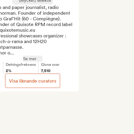
(Mycket) selektiv
and paper journalist, radio 
horman. Founder of independent 
o Graf'Hit (60 - Compiègne).

nder of Quixote RPM record label 
 quixotemusic.eu

essional showcases organizer :  
nch-o-rama and 12H20 
tparnasse.

or o...
Se mer
Delningsfrekvens
Givna svar
2%
7,510
Visa liknande curators