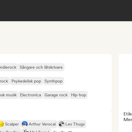
Indierock
Sångare och låtskrivare
rock
Psykedelisk pop
Synthpop
ansk musik
Electronica
Garage rock
Hip-hop
Etik
Men
Scalper
Arthur Verocai
Les Thugs