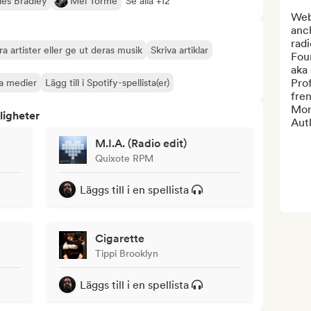
les Bradley
Mel Tormé
Se alla +12
Web 
anc
radi
ra artister eller ge ut deras musik
Skriva artiklar
Fou
aka
Prof
la medier
Lägg till i Spotify-spellista(er)
fre
Mon
ligheter
Auth
M.I.A. (Radio edit)
Quixote RPM
Läggs till i en spellista
Cigarette
Tippi Brooklyn
Läggs till i en spellista