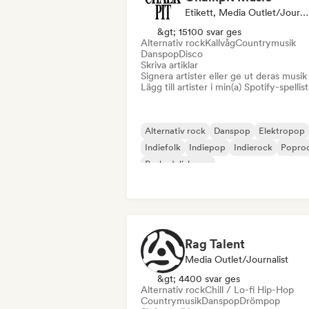
Etikett, Media Outlet/Journalist, Curator För Spellistor
&gt; 15100 svar ges
Alternativ rock
Kallvåg
Countrymusik
Danspop
Disco
Skriva artiklar
Signera artister eller ge ut deras musik
Lägg till artister i min(a) Spotify-spellist
Alternativ rock
Danspop
Elektropop
Indiefolk
Indiepop
Indierock
Popro
Psykedelisk pop
Rag Talent
Media Outlet/Journalist
&gt; 4400 svar ges
Alternativ rock
Chill / Lo-fi Hip-Hop
Countrymusik
Danspop
Drömpop