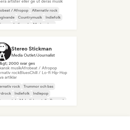
era artister eller ge ut deras musik
robeat / Afropop
Alternativ rock
givande
Countrymusik
Indiefolk
diepop
Indierock
Modern jazz
Stereo Stickman
Media Outlet/Journalist
&gt; 2000 svar ges
ikansk musik
Afrobeat / Afropop
rnativ rock
Blues
Chill / Lo-fi Hip-Hop
va artiklar
ernativ rock
Trummor och bas
rdrock
Indiefolk
Indiepop
trumental
Melodisk metall
Poprock