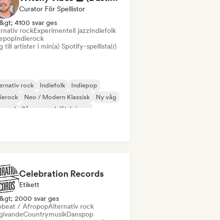
Curator För Spellistor
&gt; 4100 svar ges
rnativ rock
Experimentell jazz
Indiefolk
iepop
Indierock
 till artister i min(a) Spotify-spellista(r)
ernativ rock
Indiefolk
Indiepop
ierock
Neo / Modern Klassisk
Ny våg
 soul
Sångare och låtskrivare
Celebration Records
Etikett
&gt; 2000 svar ges
obeat / Afropop
Alternativ rock
ivande
Countrymusik
Danspop