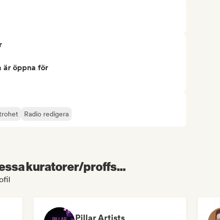
r
 är öppna för
trohet
Radio redigera
essa kuratorer/proffs...
fil
Pillar Artists