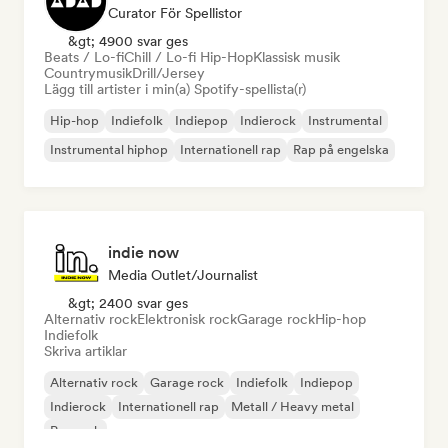
Curator För Spellistor
&gt; 4900 svar ges
Beats / Lo-fi
Chill / Lo-fi Hip-Hop
Klassisk musik
Countrymusik
Drill/Jersey
Lägg till artister i min(a) Spotify-spellista(r)
Hip-hop
Indiefolk
Indiepop
Indierock
Instrumental
Instrumental hiphop
Internationell rap
Rap på engelska
indie now
Media Outlet/Journalist
&gt; 2400 svar ges
Alternativ rock
Elektronisk rock
Garage rock
Hip-hop
Indiefolk
Skriva artiklar
Alternativ rock
Garage rock
Indiefolk
Indiepop
Indierock
Internationell rap
Metall / Heavy metal
Poprock