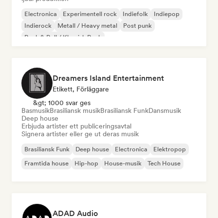
Electronica
Experimentell rock
Indiefolk
Indiepop
Indierock
Metall / Heavy metal
Post punk
Rock & Roll / Klassisk Rock
Dreamers Island Entertainment
Etikett, Förläggare
&gt; 1000 svar ges
Basmusik
Brasiliansk musik
Brasiliansk Funk
Dansmusik
Deep house
Erbjuda artister ett publiceringsavtal
Signera artister eller ge ut deras musik
Brasiliansk Funk
Deep house
Electronica
Elektropop
Framtida house
Hip-hop
House-musik
Tech House
ADAD Audio