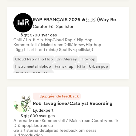
RAP FRANÇAIS 2026 🔥🇫🇷 (Way Records)
Curator För Spellistor
&gt; 5700 svar ges
Chill / Lo-fi Hip-Hop
Cloud Rap / Hip Hop
Kommersiell / Mainstream
Drill/Jersey
Hip-hop
Lägg till artister i min(a) Spotify-spellista(r)
Cloud Rap / Hip Hop
Drill/Jersey
Hip-hop
Instrumental hiphop
Fransk rap
Fälla
Urban pop
Chill / Lo-fi Hip-Hop
Djupgående feedback
Rob Tavaglione/Catalyst Recording
Ljudexpert
&gt; 800 svar ges
Alternativ rock
Kommersiell / Mainstream
Countrymusik
Drömpop
Electronica
Ge artisterna detaljerad feedback om deras
ljud/produktion