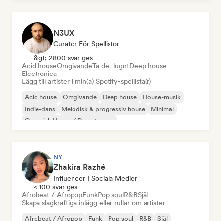
N3UX
Curator För Spellistor
&gt; 2800 svar ges
Acid house
Omgivande
Ta det lugnt
Deep house
Electronica
Lägg till artister i min(a) Spotify-spellista(r)
Acid house
Omgivande
Deep house
House-musik
Indie-dans
Melodisk & progressiv house
Minimal
Organisk House / Downtempo
NY
Zhakira Razhé
Influencer I Sociala Medier
< 100 svar ges
Afrobeat / Afropop
Funk
Pop soul
R&B
Själ
Skapa slagkraftiga inlägg eller rullar om artister
Afrobeat / Afropop
Funk
Pop soul
R&B
Själ