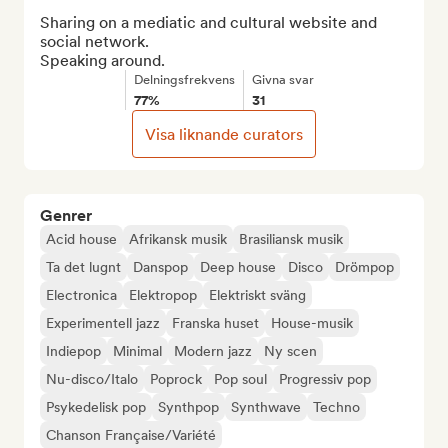
Sharing on a mediatic and cultural website and 
social network.

Speaking around.
Delningsfrekvens
Givna svar
77%
31
Visa liknande curators
Genrer
Acid house
Afrikansk musik
Brasiliansk musik
Ta det lugnt
Danspop
Deep house
Disco
Drömpop
Electronica
Elektropop
Elektriskt sväng
Experimentell jazz
Franska huset
House-musik
Indiepop
Minimal
Modern jazz
Ny scen
Nu-disco/Italo
Poprock
Pop soul
Progressiv pop
Psykedelisk pop
Synthpop
Synthwave
Techno
Chanson Française/Variété