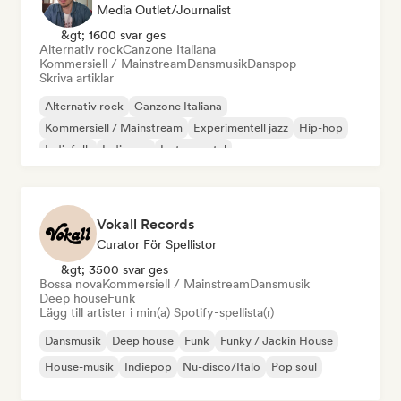
Media Outlet/Journalist
&gt; 1600 svar ges
Alternativ rock
Canzone Italiana
Kommersiell / Mainstream
Dansmusik
Danspop
Skriva artiklar
Alternativ rock
Canzone Italiana
Kommersiell / Mainstream
Experimentell jazz
Hip-hop
Indiefolk
Indiepop
Instrumental
Vokall Records
Curator För Spellistor
&gt; 3500 svar ges
Bossa nova
Kommersiell / Mainstream
Dansmusik
Deep house
Funk
Lägg till artister i min(a) Spotify-spellista(r)
Dansmusik
Deep house
Funk
Funky / Jackin House
House-musik
Indiepop
Nu-disco/Italo
Pop soul