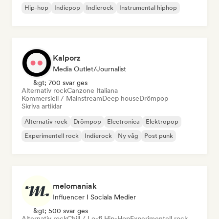
Hip-hop
Indiepop
Indierock
Instrumental hiphop
Kalporz
Media Outlet/Journalist
&gt; 700 svar ges
Alternativ rock
Canzone Italiana
Kommersiell / Mainstream
Deep house
Drömpop
Skriva artiklar
Alternativ rock
Drömpop
Electronica
Elektropop
Experimentell rock
Indierock
Ny våg
Post punk
melomaniak
Influencer I Sociala Medier
&gt; 500 svar ges
Alternativ rock
Chill / Lo-fi Hip-Hop
Experimentell rock