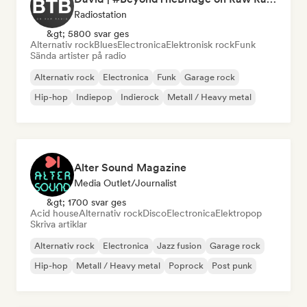
Radiostation
&gt; 5800 svar ges
Alternativ rock
Blues
Electronica
Elektronisk rock
Funk
Sända artister på radio
Alternativ rock
Electronica
Funk
Garage rock
Hip-hop
Indiepop
Indierock
Metall / Heavy metal
Alter Sound Magazine
Media Outlet/Journalist
&gt; 1700 svar ges
Acid house
Alternativ rock
Disco
Electronica
Elektropop
Skriva artiklar
Alternativ rock
Electronica
Jazz fusion
Garage rock
Hip-hop
Metall / Heavy metal
Poprock
Post punk