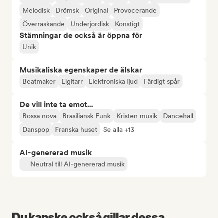
Melodisk
Drömsk
Original
Provocerande
Överraskande
Underjordisk
Konstigt
Stämningar de också är öppna för
Unik
Musikaliska egenskaper de älskar
Beatmaker
Elgitarr
Elektroniska ljud
Färdigt spår
De vill inte ta emot...
Bossa nova
Brasiliansk Funk
Kristen musik
Dancehall
Danspop
Franska huset
Se alla +13
AI-genererad musik
Neutral till AI-genererad musik
Du kanske också gillar dessa