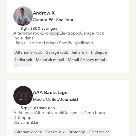
Andrew X
Curator För Spellistor
&gt; 3300 svar ges
Alternativ rock
Drömpop
Elektropop
Garage rock
Indie-dans
Lägg till artister i min(a) Spotify-spellista(r)
Alternativ rock
Garage rock
Indiefolk
Indiepop
Indierock
Melodisk metall
Metall / Heavy metal
Poprock
AAA Backstage
Media Outlet/Journalist
&gt; 200 svar ges
Acid house
Alternativ rock
Dansmusik
Deep house
Drömpop
Skriva artiklar
Alternativ rock
Dansmusik
Drömpop
Electronica