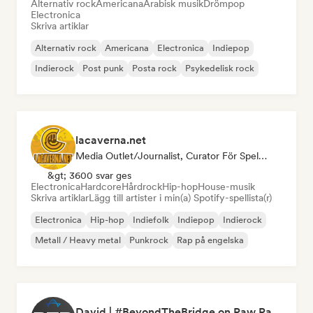
Alternativ rock
Americana
Arabisk musik
Drömpop
Electronica
Skriva artiklar
Alternativ rock
Americana
Electronica
Indiepop
Indierock
Post punk
Posta rock
Psykedelisk rock
lacaverna.net
Media Outlet/Journalist, Curator För Spellistor
&gt; 3600 svar ges
Electronica
Hardcore
Hårdrock
Hip-hop
House-musik
Skriva artiklar
Lägg till artister i min(a) Spotify-spellista(r)
Electronica
Hip-hop
Indiefolk
Indiepop
Indierock
Metall / Heavy metal
Punkrock
Rap på engelska
David | #BeyondTheBridge on Raw Radio |