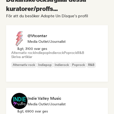
kuratorer/proffs...
För att du besöker Adopte Un Disque's profil
@Vtcontar
Media Outlet/Journalist
&gt; 3100 svar ges
Alternativ rock
Indiepop
Indierock
Poprock
R&B
Skriva artiklar
Alternativ rock
Indiepop
Indierock
Poprock
R&B
Indie Valley Music
Media Outlet/Journalist
&gt; 6900 svar ges