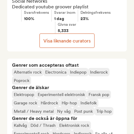
Social Networks

Dedicated youtube groover playlist
Svarsfrekvens
Svarar inom
Delningsfrekvens
100%
1 dag
23%
Givna svar
5,333
Visa liknande curators
Genrer som accepteras oftast
Alternativ rock
Electronica
Indiepop
Indierock
Poprock
Genrer de älskar
Elektropop
Experimentell elektronisk
Fransk pop
Garage rock
Hårdrock
Hip-hop
Indiefolk
Metall / Heavy metal
Ny våg
Post punk
Trip hop
Genrer de också är öppna för
Kallvåg
Död / Thrash
Elektronisk rock
Experimentell rock
Hardcore
Indierock
Se alla +4