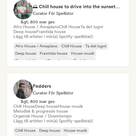
🌅 Chill house to drive into the sunset🌅 by Spayds
Curator För Spellistor
&gt; 800 svar ges
Afro House / Amapiano
Chill House
Ta det lugnt
Deep house
Framtida house
Lägg till artister i min(a) Spotify-spellista(r)
Afro House / Amapiano
Chill House
Ta det lugnt
Deep house
Framtida house
House-musik
Organisk House / Downtempo
Tech House
Fedders
Curator För Spellistor
&gt; 400 svar ges
Chill House
Deep house
House-musik
Melodisk & progressiv house
Organisk House / Downtempo
Lägg till artister i min(a) Spotify-spellista(r)
Chill House
Deep house
House-musik