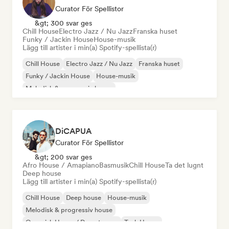
Curator För Spellistor
&gt; 300 svar ges
Chill House
Electro Jazz / Nu Jazz
Franska huset
Funky / Jackin House
House-musik
Lägg till artister i min(a) Spotify-spellista(r)
Chill House
Electro Jazz / Nu Jazz
Franska huset
Funky / Jackin House
House-musik
Melodisk & progressiv house
Organisk House / Downtempo
DiCAPUA
Curator För Spellistor
&gt; 200 svar ges
Afro House / Amapiano
Basmusik
Chill House
Ta det lugnt
Deep house
Lägg till artister i min(a) Spotify-spellista(r)
Chill House
Deep house
House-musik
Melodisk & progressiv house
Organisk House / Downtempo
Tech House