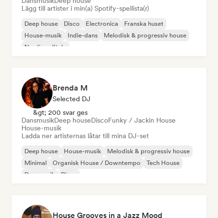
Dansmusik
Deep house
Lägg till artister i min(a) Spotify-spellista(r)
Deep house
Disco
Electronica
Franska huset
House-musik
Indie-dans
Melodisk & progressiv house
Nu-disco/Italo
Brenda M
Selected DJ
&gt; 200 svar ges
Dansmusik
Deep house
Disco
Funky / Jackin House
House-musik
Ladda ner artisternas låtar till mina DJ-set
Deep house
House-musik
Melodisk & progressiv house
Minimal
Organisk House / Downtempo
Tech House
Dansmusik
Disco
House Grooves in a Jazz Mood