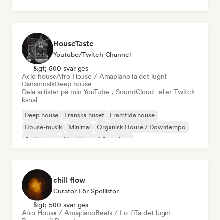
HouseTaste
Youtube/Twitch Channel
&gt; 500 svar ges
Acid house
Afro House / Amapiano
Ta det lugnt
Dansmusik
Deep house
Dela artister på min YouTube-, SoundCloud- eller Twitch-
kanal
Deep house
Franska huset
Framtida house
House-musik
Minimal
Organisk House / Downtempo
Acid house
Afro House / Amapiano
chill flow
Curator För Spellistor
&gt; 500 svar ges
Afro House / Amapiano
Beats / Lo-fi
Ta det lugnt