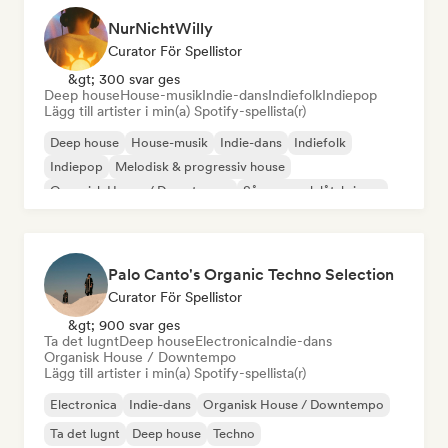
NurNichtWilly
Curator För Spellistor
&gt; 300 svar ges
Deep house
House-musik
Indie-dans
Indiefolk
Indiepop
Lägg till artister i min(a) Spotify-spellista(r)
Deep house
House-musik
Indie-dans
Indiefolk
Indiepop
Melodisk & progressiv house
Organisk House / Downtempo
Sångare och låtskrivare
Palo Canto's Organic Techno Selection
Curator För Spellistor
&gt; 900 svar ges
Ta det lugnt
Deep house
Electronica
Indie-dans
Organisk House / Downtempo
Lägg till artister i min(a) Spotify-spellista(r)
Electronica
Indie-dans
Organisk House / Downtempo
Ta det lugnt
Deep house
Techno