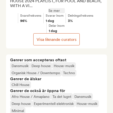
HOUSE 2024 PLAYLIST, FOR POOL AND BEACH, 
WITH A VI...
Se mer
Svarsfrekvens
Svarar inom
Delningsfrekvens
96%
1 dag
3%
Delar inom
1 dag
Visa liknande curators
Genrer som accepteras oftast
Dansmusik
Deep house
House-musik
Organisk House / Downtempo
Techno
Genrer de älskar
Chill House
Genrer de också är öppna för
Afro House / Amapiano
Ta det lugnt
Dansmusik
Deep house
Experimentell elektronisk
House-musik
Minimal