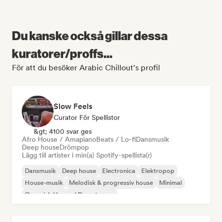
Du kanske också gillar dessa
kuratorer/proffs...
För att du besöker Arabic Chillout's profil
Slow Feels
Curator För Spellistor
&gt; 4100 svar ges
Afro House / Amapiano
Beats / Lo-fi
Dansmusik
Deep house
Drömpop
Lägg till artister i min(a) Spotify-spellista(r)
Dansmusik
Deep house
Electronica
Elektropop
House-musik
Melodisk & progressiv house
Minimal
Organisk House / Downtempo