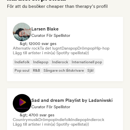
För att du besöker cheaper than therapy's profil
Larsen Blake
Curator För Spellistor
&gt; 12000 svar ges
Alternativ rock
Ta det lugnt
Danspop
Drömpop
Hip-hop
Lägg till artister i min(a) Spotify-spellista(r)
Indiefolk
Indiepop
Indierock
Internationell pop
Pop soul
R&B
Sångare och låtskrivare
Själ
Sad and dream Playlist by Ladaniwski
Curator För Spellistor
&gt; 4700 svar ges
Countrymusik
Drömpop
Indiefolk
Indiepop
Indierock
Lägg till artister i min(a) Spotify-spellista(r)