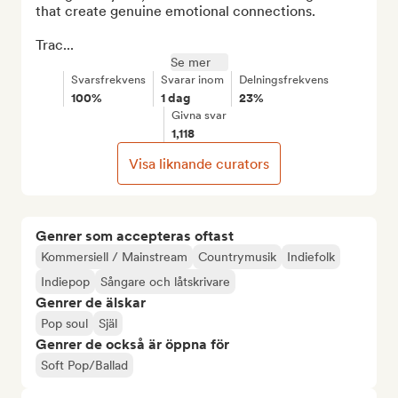
that create genuine emotional connections.

Trac...
Se mer
Svarsfrekvens
Svarar inom
Delningsfrekvens
100%
1 dag
23%
Givna svar
1,118
Visa liknande curators
Genrer som accepteras oftast
Kommersiell / Mainstream
Countrymusik
Indiefolk
Indiepop
Sångare och låtskrivare
Genrer de älskar
Pop soul
Själ
Genrer de också är öppna för
Soft Pop/Ballad