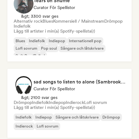
Tears on Shuffle
Curator För Spellistor
&gt; 3300 svar ges
Alternativ rock
Blues
Kommersiell / Mainstream
Drömpop
Indiefolk
Lägg till artister i min(a) Spotify-spellista(r)
Blues
Indiefolk
Indiepop
Internationell pop
Lofi sovrum
Pop soul
Sångare och låtskrivare
Soft Pop/Ballad
sad songs to listen to alone (Sambrook Sounds)
Curator För Spellistor
&gt; 2100 svar ges
Drömpop
Indiefolk
Indiepop
Indierock
Lofi sovrum
Lägg till artister i min(a) Spotify-spellista(r)
Indiefolk
Indiepop
Sångare och låtskrivare
Drömpop
Indierock
Lofi sovrum