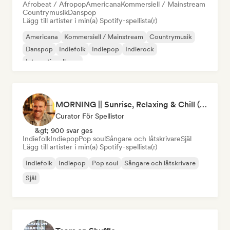
Afrobeat / Afropop
Americana
Kommersiell / Mainstream
Countrymusik
Danspop
Lägg till artister i min(a) Spotify-spellista(r)
Americana
Kommersiell / Mainstream
Countrymusik
Danspop
Indiefolk
Indiepop
Indierock
Internationell pop
MORNING || Sunrise, Relaxing & Chill (by Beau van Leeuwen)
Curator För Spellistor
&gt; 900 svar ges
Indiefolk
Indiepop
Pop soul
Sångare och låtskrivare
Själ
Lägg till artister i min(a) Spotify-spellista(r)
Indiefolk
Indiepop
Pop soul
Sångare och låtskrivare
Själ