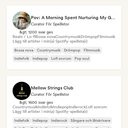
Pov: A Morning Spent Nurturing My Garden
Curator För Spellistor
&gt; 1200 svar ges
Beats / Lo-fi
Bossa nova
Countrymusik
Drömpop
Filmmusik
Lägg till artister i min(a) Spotify-spellista(r)
Bossa nova
Countrymusik
Drömpop
Filmmusik
Indiefolk
Indiepop
Lofi sovrum
Pop soul
Mellow Strings Club
Curator För Spellistor
&gt; 1600 svar ges
Countrymusik
Indiefolk
Indiepop
Indierock
Lofi sovrum
Lägg till artister i min(a) Spotify-spellista(r)
Indiefolk
Indiepop
Indierock
Sångare och låtskrivare