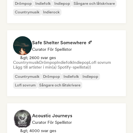
Drömpop
Indiefolk
Indiepop
Sångare och låtskrivare
Countrymusik
Indierock
Safe Shelter Somewhere 🍂
Curator För Spellistor
&gt; 2600 svar ges
Countrymusik
Drömpop
Indiefolk
Indiepop
Lofi sovrum
Lägg till artister i min(a) Spotify-spellista(r)
Countrymusik
Drömpop
Indiefolk
Indiepop
Lofi sovrum
Sångare och låtskrivare
Acoustic Journeys
Curator För Spellistor
&gt; 4000 svar ges