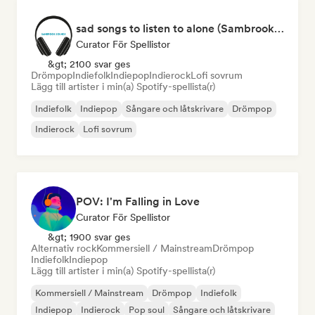
sad songs to listen to alone (Sambrook Sounds)
Curator För Spellistor
&gt; 2100 svar ges
Drömpop
Indiefolk
Indiepop
Indierock
Lofi sovrum
Lägg till artister i min(a) Spotify-spellista(r)
Indiefolk
Indiepop
Sångare och låtskrivare
Drömpop
Indierock
Lofi sovrum
POV: I'm Falling in Love
Curator För Spellistor
&gt; 1900 svar ges
Alternativ rock
Kommersiell / Mainstream
Drömpop
Indiefolk
Indiepop
Lägg till artister i min(a) Spotify-spellista(r)
Kommersiell / Mainstream
Drömpop
Indiefolk
Indiepop
Indierock
Pop soul
Sångare och låtskrivare