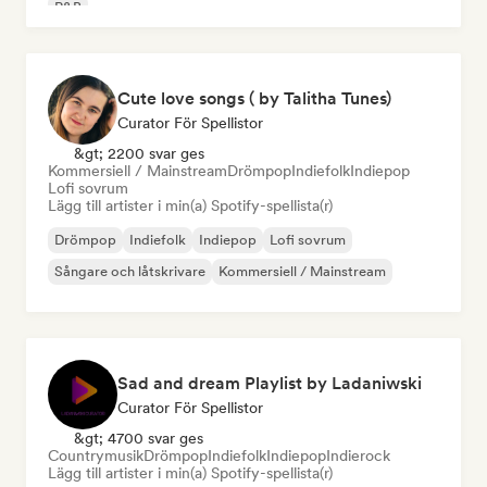
R&B
Cute love songs ( by Talitha Tunes)
Curator För Spellistor
&gt; 2200 svar ges
Kommersiell / Mainstream
Drömpop
Indiefolk
Indiepop
Lofi sovrum
Lägg till artister i min(a) Spotify-spellista(r)
Drömpop
Indiefolk
Indiepop
Lofi sovrum
Sångare och låtskrivare
Kommersiell / Mainstream
Sad and dream Playlist by Ladaniwski
Curator För Spellistor
&gt; 4700 svar ges
Countrymusik
Drömpop
Indiefolk
Indiepop
Indierock
Lägg till artister i min(a) Spotify-spellista(r)