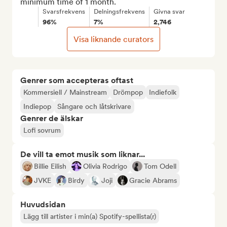
minimum time of 1 month.
Svarsfrekvens
Delningsfrekvens
Givna svar
96%
7%
2,746
Visa liknande curators
Genrer som accepteras oftast
Kommersiell / Mainstream
Drömpop
Indiefolk
Indiepop
Sångare och låtskrivare
Genrer de älskar
Lofi sovrum
De vill ta emot musik som liknar...
Billie Eilish
Olivia Rodrigo
Tom Odell
JVKE
Birdy
Joji
Gracie Abrams
Huvudsidan
Lägg till artister i min(a) Spotify-spellista(r)