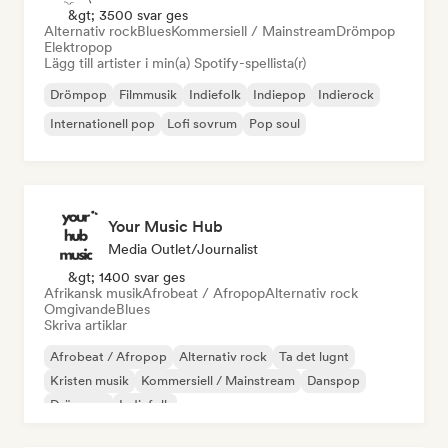
&gt; 3500 svar ges
Alternativ rock
Blues
Kommersiell / Mainstream
Drömpop
Elektropop
Lägg till artister i min(a) Spotify-spellista(r)
Drömpop
Filmmusik
Indiefolk
Indiepop
Indierock
Internationell pop
Lofi sovrum
Pop soul
Your Music Hub
Media Outlet/Journalist
&gt; 1400 svar ges
Afrikansk musik
Afrobeat / Afropop
Alternativ rock
Omgivande
Blues
Skriva artiklar
Afrobeat / Afropop
Alternativ rock
Ta det lugnt
Kristen musik
Kommersiell / Mainstream
Danspop
Drömpop
Indiefolk