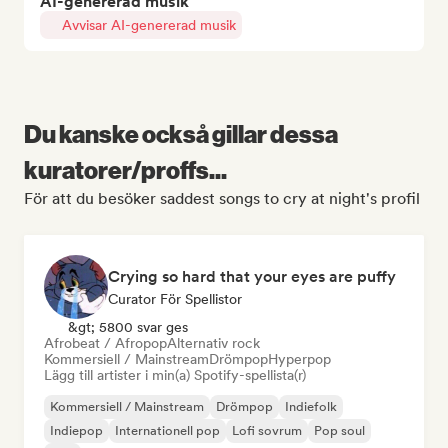
AI-genererad musik
Avvisar AI-genererad musik
Du kanske också gillar dessa
kuratorer/proffs...
För att du besöker saddest songs to cry at night's profil
Crying so hard that your eyes are puffy
Curator För Spellistor
&gt; 5800 svar ges
Afrobeat / Afropop
Alternativ rock
Kommersiell / Mainstream
Drömpop
Hyperpop
Lägg till artister i min(a) Spotify-spellista(r)
Kommersiell / Mainstream
Drömpop
Indiefolk
Indiepop
Internationell pop
Lofi sovrum
Pop soul