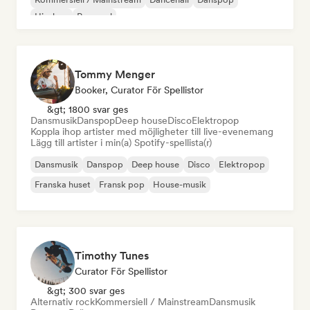
Hip-hop
Pop soul
Tommy Menger
Booker, Curator För Spellistor
&gt; 1800 svar ges
Dansmusik
Danspop
Deep house
Disco
Elektropop
Koppla ihop artister med möjligheter till live-evenemang
Lägg till artister i min(a) Spotify-spellista(r)
Dansmusik
Danspop
Deep house
Disco
Elektropop
Franska huset
Fransk pop
House-musik
Timothy Tunes
Curator För Spellistor
&gt; 300 svar ges
Alternativ rock
Kommersiell / Mainstream
Dansmusik