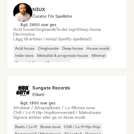
N3UX
Curator För Spellistor
&gt; 2800 svar ges
Acid house
Omgivande
Ta det lugnt
Deep house
Electronica
Lägg till artister i min(a) Spotify-spellista(r)
Acid house
Omgivande
Deep house
House-musik
Indie-dans
Melodisk & progressiv house
Minimal
Organisk House / Downtempo
Sungate Records
Etikett
&gt; 1300 svar ges
Afrobeat / Afropop
Beats / Lo-fi
Bossa nova
Chill / Lo-fi Hip-Hop
Kommersiell / Mainstream
Signera artister eller ge ut deras musik
Beats / Lo-fi
Bossa nova
Chill / Lo-fi Hip-Hop
Kommersiell / Mainstream
Dancehall
Danspop