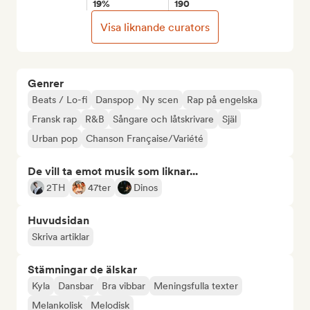
19%
190
Visa liknande curators
Genrer
Beats / Lo-fi
Danspop
Ny scen
Rap på engelska
Fransk rap
R&B
Sångare och låtskrivare
Själ
Urban pop
Chanson Française/Variété
De vill ta emot musik som liknar...
2TH
47ter
Dinos
Huvudsidan
Skriva artiklar
Stämningar de älskar
Kyla
Dansbar
Bra vibbar
Meningsfulla texter
Melankolisk
Melodisk