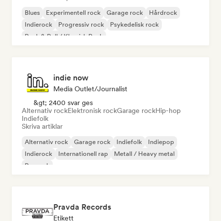
Blues
Experimentell rock
Garage rock
Hårdrock
Indierock
Progressiv rock
Psykedelisk rock
Rock & Roll / Klassisk Rock
indie now
Media Outlet/Journalist
&gt; 2400 svar ges
Alternativ rock
Elektronisk rock
Garage rock
Hip-hop
Indiefolk
Skriva artiklar
Alternativ rock
Garage rock
Indiefolk
Indiepop
Indierock
Internationell rap
Metall / Heavy metal
Poprock
Pravda Records
Etikett