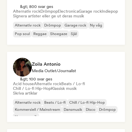
&gt; 800 svar ges
Alternativ rock
Drömpop
Electronica
Garage rock
Indiepop
Signera artister eller ge ut deras musik
Alternativ rock
Drömpop
Garage rock
Ny våg
Pop soul
Reggae
Shoegaze
Själ
Zoila Antonio
Media Outlet/Journalist
&gt; 100 svar ges
Acid house
Alternativ rock
Beats / Lo-fi
Chill / Lo-fi Hip-Hop
Klassisk musik
Skriva artiklar
Alternativ rock
Beats / Lo-fi
Chill / Lo-fi Hip-Hop
Kommersiell / Mainstream
Dansmusik
Disco
Drömpop
House-musik