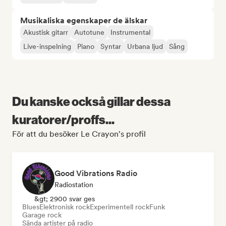
Musikaliska egenskaper de älskar
Akustisk gitarr
Autotune
Instrumental
Live-inspelning
Piano
Syntar
Urbana ljud
Sång
Du kanske också gillar dessa
kuratorer/proffs...
För att du besöker Le Crayon's profil
Good Vibrations Radio
Radiostation
&gt; 2900 svar ges
Blues
Elektronisk rock
Experimentell rock
Funk
Garage rock
Sända artister på radio