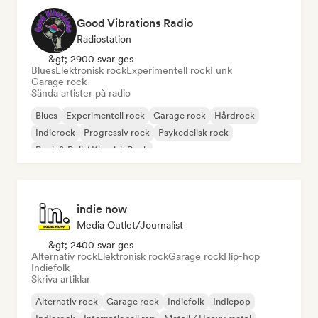
Good Vibrations Radio
Radiostation
&gt; 2900 svar ges
Blues
Elektronisk rock
Experimentell rock
Funk
Garage rock
Sända artister på radio
Blues
Experimentell rock
Garage rock
Hårdrock
Indierock
Progressiv rock
Psykedelisk rock
Rock & Roll / Klassisk Rock
indie now
Media Outlet/Journalist
&gt; 2400 svar ges
Alternativ rock
Elektronisk rock
Garage rock
Hip-hop
Indiefolk
Skriva artiklar
Alternativ rock
Garage rock
Indiefolk
Indiepop