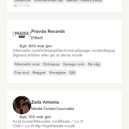
Indierock
Internationell rap
Metall / Heavy metal
Poprock
Pravda Records
Etikett
&gt; 800 svar ges
Alternativ rock
Drömpop
Electronica
Garage rock
Indiepop
Signera artister eller ge ut deras musik
Alternativ rock
Drömpop
Garage rock
Ny våg
Pop soul
Reggae
Shoegaze
Själ
Zoila Antonio
Media Outlet/Journalist
&gt; 100 svar ges
Acid house
Alternativ rock
Beats / Lo-fi
Chill / Lo-fi Hip-Hop
Klassisk musik