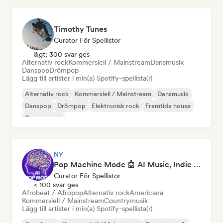
Timothy Tunes
Curator För Spellistor
&gt; 300 svar ges
Alternativ rock
Kommersiell / Mainstream
Dansmusik
Danspop
Drömpop
Lägg till artister i min(a) Spotify-spellista(r)
Alternativ rock
Kommersiell / Mainstream
Dansmusik
Danspop
Drömpop
Elektronisk rock
Framtida house
Garage rock
NY
Pop Machine Mode 🤖 AI Music, Indie Pop & Dream Pop
Curator För Spellistor
< 100 svar ges
Afrobeat / Afropop
Alternativ rock
Americana
Kommersiell / Mainstream
Countrymusik
Lägg till artister i min(a) Spotify-spellista(r)