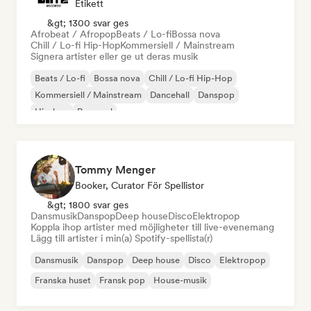
Etikett
&gt; 1300 svar ges
Afrobeat / Afropop
Beats / Lo-fi
Bossa nova
Chill / Lo-fi Hip-Hop
Kommersiell / Mainstream
Signera artister eller ge ut deras musik
Beats / Lo-fi
Bossa nova
Chill / Lo-fi Hip-Hop
Kommersiell / Mainstream
Dancehall
Danspop
Hip-hop
Pop soul
Tommy Menger
Booker, Curator För Spellistor
&gt; 1800 svar ges
Dansmusik
Danspop
Deep house
Disco
Elektropop
Koppla ihop artister med möjligheter till live-evenemang
Lägg till artister i min(a) Spotify-spellista(r)
Dansmusik
Danspop
Deep house
Disco
Elektropop
Franska huset
Fransk pop
House-musik