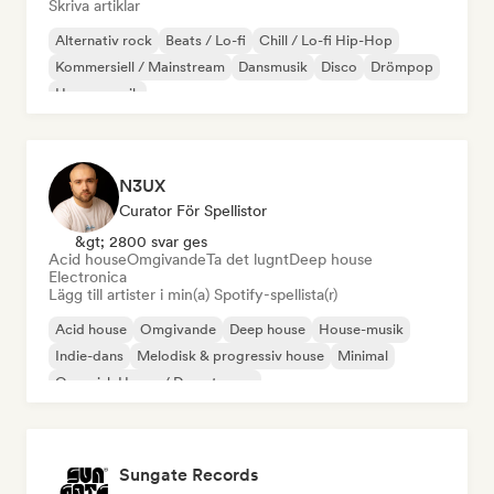
Skriva artiklar
Alternativ rock
Beats / Lo-fi
Chill / Lo-fi Hip-Hop
Kommersiell / Mainstream
Dansmusik
Disco
Drömpop
House-musik
N3UX
Curator För Spellistor
&gt; 2800 svar ges
Acid house
Omgivande
Ta det lugnt
Deep house
Electronica
Lägg till artister i min(a) Spotify-spellista(r)
Acid house
Omgivande
Deep house
House-musik
Indie-dans
Melodisk & progressiv house
Minimal
Organisk House / Downtempo
Sungate Records