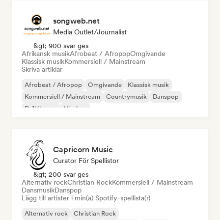
songweb.net
Media Outlet/Journalist
&gt; 900 svar ges
Afrikansk musik
Afrobeat / Afropop
Omgivande
Klassisk musik
Kommersiell / Mainstream
Skriva artiklar
Afrobeat / Afropop
Omgivande
Klassisk musik
Kommersiell / Mainstream
Countrymusik
Danspop
Drill/Jersey
Hip-hop
Capricorn Music
Curator För Spellistor
&gt; 200 svar ges
Alternativ rock
Christian Rock
Kommersiell / Mainstream
Dansmusik
Danspop
Lägg till artister i min(a) Spotify-spellista(r)
Alternativ rock
Christian Rock