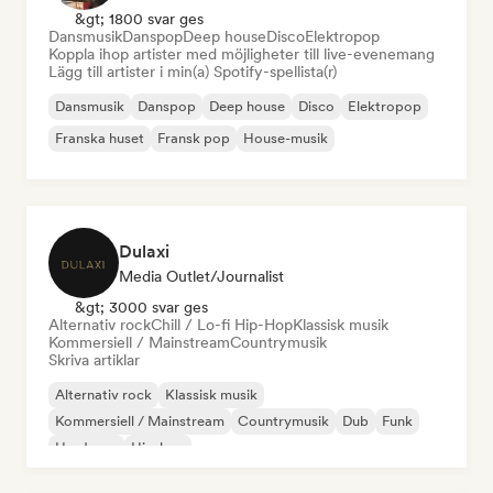
&gt; 1800 svar ges
Dansmusik
Danspop
Deep house
Disco
Elektropop
Koppla ihop artister med möjligheter till live-evenemang
Lägg till artister i min(a) Spotify-spellista(r)
Dansmusik
Danspop
Deep house
Disco
Elektropop
Franska huset
Fransk pop
House-musik
Dulaxi
Media Outlet/Journalist
&gt; 3000 svar ges
Alternativ rock
Chill / Lo-fi Hip-Hop
Klassisk musik
Kommersiell / Mainstream
Countrymusik
Skriva artiklar
Alternativ rock
Klassisk musik
Kommersiell / Mainstream
Countrymusik
Dub
Funk
Hardcore
Hip-hop