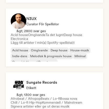
N3UX
Curator För Spellistor
&gt; 2800 svar ges
Acid house
Omgivande
Ta det lugnt
Deep house
Electronica
Lägg till artister i min(a) Spotify-spellista(r)
Acid house
Omgivande
Deep house
House-musik
Indie-dans
Melodisk & progressiv house
Minimal
Organisk House / Downtempo
Sungate Records
Etikett
&gt; 1300 svar ges
Afrobeat / Afropop
Beats / Lo-fi
Bossa nova
Chill / Lo-fi Hip-Hop
Kommersiell / Mainstream
Signera artister eller ge ut deras musik