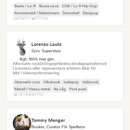
Beats / Lo-fi
Bossa nova
Chill / Lo-fi Hip-Hop
Kommersiell / Mainstream
Dancehall
Danspop
Hip-hop
Pop soul
Lorenzo Lautz
Sync Supervisor
&gt; 1600 svar ges
Alternativ rock
Drömpop
Hårdrock
Indiepop
Indierock
Licensiera eller representera artisters låtar för
bild-/videosynkronisering
Alternativ rock
Hårdrock
Indiepop
Indierock
Metall / Heavy metal
Ny våg
Post punk
Psykedelisk rock
Tommy Menger
Booker, Curator För Spellistor