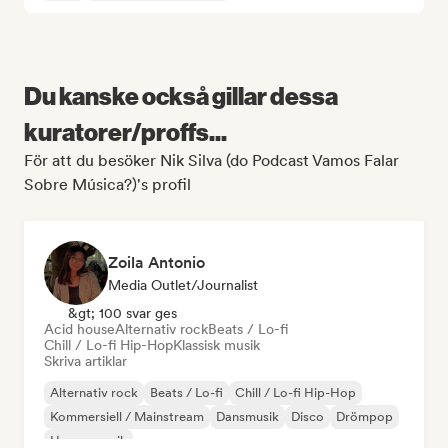
Du kanske också gillar dessa
kuratorer/proffs...
För att du besöker Nik Silva (do Podcast Vamos Falar
Sobre Música?)'s profil
Zoila Antonio
Media Outlet/Journalist
&gt; 100 svar ges
Acid house
Alternativ rock
Beats / Lo-fi
Chill / Lo-fi Hip-Hop
Klassisk musik
Skriva artiklar
Alternativ rock
Beats / Lo-fi
Chill / Lo-fi Hip-Hop
Kommersiell / Mainstream
Dansmusik
Disco
Drömpop
House-musik