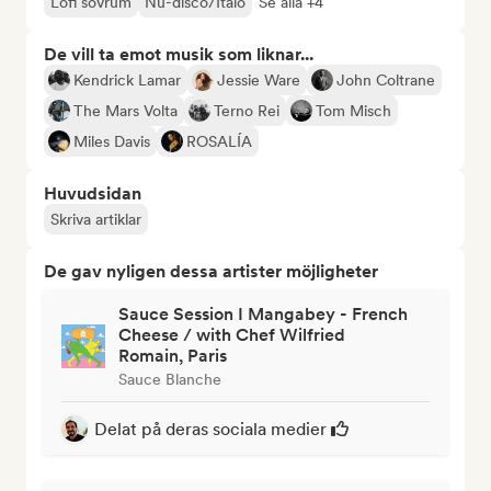
Lofi sovrum
Nu-disco/Italo
Se alla +4
De vill ta emot musik som liknar...
Kendrick Lamar
Jessie Ware
John Coltrane
The Mars Volta
Terno Rei
Tom Misch
Miles Davis
ROSALÍA
Huvudsidan
Skriva artiklar
De gav nyligen dessa artister möjligheter
Sauce Session I Mangabey - French
Cheese / with Chef Wilfried
Romain, Paris
Sauce Blanche
Delat på deras sociala medier