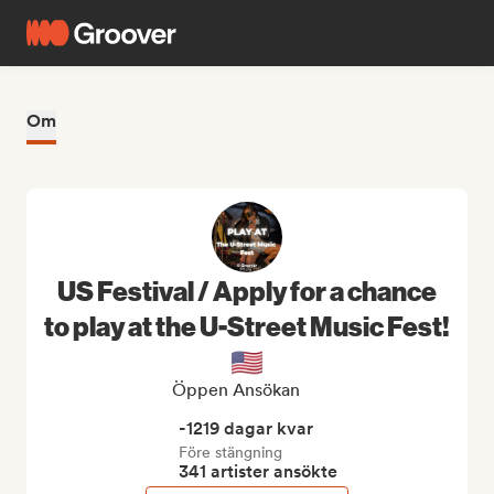
Om
US Festival / Apply for a chance
to play at the U-Street Music Fest!
🇺🇸
Öppen Ansökan
-1219 dagar kvar
Före stängning
341 artister ansökte