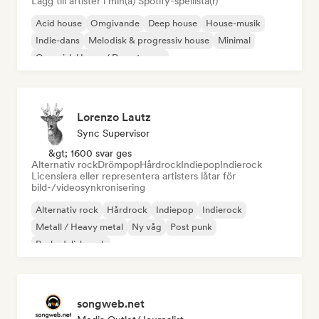
Lägg till artister i min(a) Spotify-spellista(r)
Acid house
Omgivande
Deep house
House-musik
Indie-dans
Melodisk & progressiv house
Minimal
Organisk House / Downtempo
Lorenzo Lautz
Sync Supervisor
&gt; 1600 svar ges
Alternativ rock
Drömpop
Hårdrock
Indiepop
Indierock
Licensiera eller representera artisters låtar för
bild-/videosynkronisering
Alternativ rock
Hårdrock
Indiepop
Indierock
Metall / Heavy metal
Ny våg
Post punk
Psykedelisk rock
songweb.net