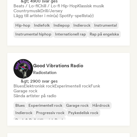
&gt; 4900 svar ges
Beats / Lo-fi
Chill / Lo-fi Hip-Hop
Klassisk musik
Countrymusik
Drill/Jersey
Lägg till artister i min(a) Spotify-spellista(r)
Hip-hop
Indiefolk
Indiepop
Indierock
Instrumental
Instrumental hiphop
Internationell rap
Rap på engelska
Good Vibrations Radio
Radiostation
&gt; 2900 svar ges
Blues
Elektronisk rock
Experimentell rock
Funk
Garage rock
Sända artister på radio
Blues
Experimentell rock
Garage rock
Hårdrock
Indierock
Progressiv rock
Psykedelisk rock
Rock & Roll / Klassisk Rock