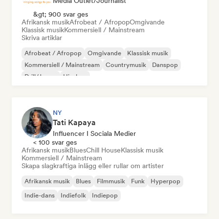
Media Outlet/Journalist
&gt; 900 svar ges
Afrikansk musik
Afrobeat / Afropop
Omgivande
Klassisk musik
Kommersiell / Mainstream
Skriva artiklar
Afrobeat / Afropop
Omgivande
Klassisk musik
Kommersiell / Mainstream
Countrymusik
Danspop
Drill/Jersey
Hip-hop
NY
Tati Kapaya
Influencer I Sociala Medier
< 100 svar ges
Afrikansk musik
Blues
Chill House
Klassisk musik
Kommersiell / Mainstream
Skapa slagkraftiga inlägg eller rullar om artister
Afrikansk musik
Blues
Filmmusik
Funk
Hyperpop
Indie-dans
Indiefolk
Indiepop