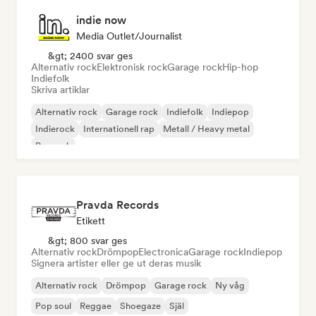
indie now
Media Outlet/Journalist
&gt; 2400 svar ges
Alternativ rock
Elektronisk rock
Garage rock
Hip-hop
Indiefolk
Skriva artiklar
Alternativ rock
Garage rock
Indiefolk
Indiepop
Indierock
Internationell rap
Metall / Heavy metal
Poprock
Pravda Records
Etikett
&gt; 800 svar ges
Alternativ rock
Drömpop
Electronica
Garage rock
Indiepop
Signera artister eller ge ut deras musik
Alternativ rock
Drömpop
Garage rock
Ny våg
Pop soul
Reggae
Shoegaze
Själ