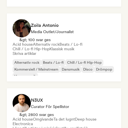
Zoila Antonio
Media Outlet/Journalist
&gt; 100 svar ges
Acid house
Alternativ rock
Beats / Lo-fi
Chill / Lo-fi Hip-Hop
Klassisk musik
Skriva artiklar
Alternativ rock
Beats / Lo-fi
Chill / Lo-fi Hip-Hop
Kommersiell / Mainstream
Dansmusik
Disco
Drömpop
House-musik
N3UX
Curator För Spellistor
&gt; 2800 svar ges
Acid house
Omgivande
Ta det lugnt
Deep house
Electronica