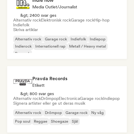
indie now
Media Outlet/Journalist
&gt; 2400 svar ges
Alternativ rock
Elektronisk rock
Garage rock
Hip-hop
Indiefolk
Skriva artiklar
Alternativ rock
Garage rock
Indiefolk
Indiepop
Indierock
Internationell rap
Metall / Heavy metal
Poprock
Pravda Records
Etikett
&gt; 800 svar ges
Alternativ rock
Drömpop
Electronica
Garage rock
Indiepop
Signera artister eller ge ut deras musik
Alternativ rock
Drömpop
Garage rock
Ny våg
Pop soul
Reggae
Shoegaze
Själ