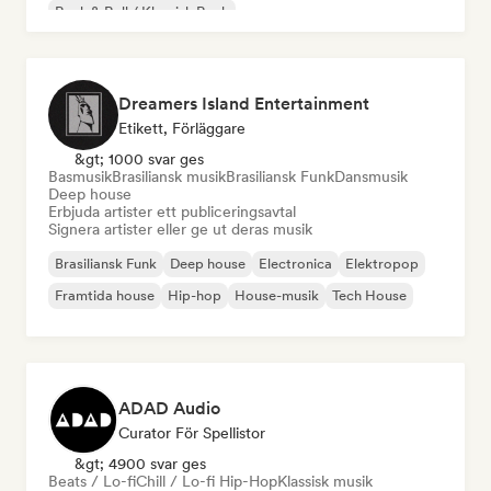
Rock & Roll / Klassisk Rock
Dreamers Island Entertainment
Etikett, Förläggare
&gt; 1000 svar ges
Basmusik
Brasiliansk musik
Brasiliansk Funk
Dansmusik
Deep house
Erbjuda artister ett publiceringsavtal
Signera artister eller ge ut deras musik
Brasiliansk Funk
Deep house
Electronica
Elektropop
Framtida house
Hip-hop
House-musik
Tech House
ADAD Audio
Curator För Spellistor
&gt; 4900 svar ges
Beats / Lo-fi
Chill / Lo-fi Hip-Hop
Klassisk musik