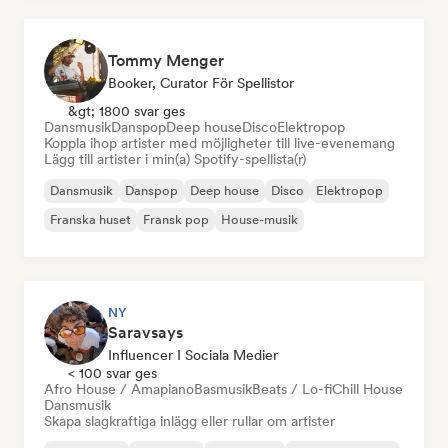
Tommy Menger
Booker, Curator För Spellistor
&gt; 1800 svar ges
Dansmusik
Danspop
Deep house
Disco
Elektropop
Koppla ihop artister med möjligheter till live-evenemang
Lägg till artister i min(a) Spotify-spellista(r)
Dansmusik
Danspop
Deep house
Disco
Elektropop
Franska huset
Fransk pop
House-musik
NY
Saravsays
Influencer I Sociala Medier
< 100 svar ges
Afro House / Amapiano
Basmusik
Beats / Lo-fi
Chill House
Dansmusik
Skapa slagkraftiga inlägg eller rullar om artister