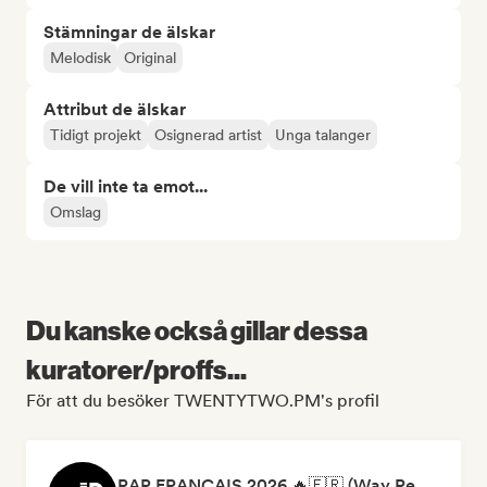
Stämningar de älskar
Melodisk
Original
Attribut de älskar
Tidigt projekt
Osignerad artist
Unga talanger
De vill inte ta emot...
Omslag
Du kanske också gillar dessa
kuratorer/proffs...
För att du besöker TWENTYTWO.PM's profil
RAP FRANÇAIS 2026 🔥🇫🇷 (Way Records)