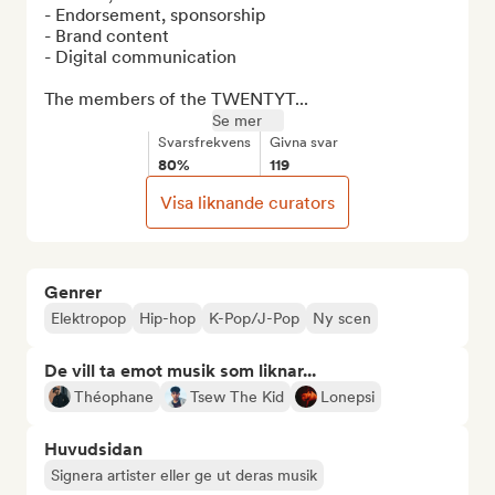
- Endorsement, sponsorship

- Brand content

- Digital communication

The members of the TWENTYT...
Se mer
Svarsfrekvens
Givna svar
80%
119
Visa liknande curators
Genrer
Elektropop
Hip-hop
K-Pop/J-Pop
Ny scen
De vill ta emot musik som liknar...
Théophane
Tsew The Kid
Lonepsi
Huvudsidan
Signera artister eller ge ut deras musik