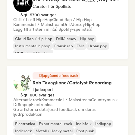
Curator För Spellistor
&gt; 5700 svar ges
Chill / Lo-fi Hip-Hop
Cloud Rap / Hip Hop
Kommersiell / Mainstream
Drill/Jersey
Hip-hop
Lägg till artister i min(a) Spotify-spellista(r)
Cloud Rap / Hip Hop
Drill/Jersey
Hip-hop
Instrumental hiphop
Fransk rap
Fälla
Urban pop
Chill / Lo-fi Hip-Hop
Djupgående feedback
Rob Tavaglione/Catalyst Recording
Ljudexpert
&gt; 800 svar ges
Alternativ rock
Kommersiell / Mainstream
Countrymusik
Drömpop
Electronica
Ge artisterna detaljerad feedback om deras
ljud/produktion
Electronica
Experimentell rock
Indiefolk
Indiepop
Indierock
Metall / Heavy metal
Post punk