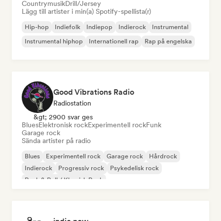
Countrymusik
Drill/Jersey
Lägg till artister i min(a) Spotify-spellista(r)
Hip-hop
Indiefolk
Indiepop
Indierock
Instrumental
Instrumental hiphop
Internationell rap
Rap på engelska
Good Vibrations Radio
Radiostation
&gt; 2900 svar ges
Blues
Elektronisk rock
Experimentell rock
Funk
Garage rock
Sända artister på radio
Blues
Experimentell rock
Garage rock
Hårdrock
Indierock
Progressiv rock
Psykedelisk rock
Rock & Roll / Klassisk Rock