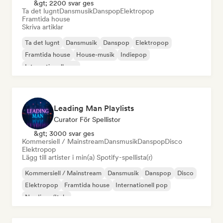
&gt; 2200 svar ges
Ta det lugnt
Dansmusik
Danspop
Elektropop
Framtida house
Skriva artiklar
Ta det lugnt
Dansmusik
Danspop
Elektropop
Framtida house
House-musik
Indiepop
Internationell pop
Leading Man Playlists
Curator För Spellistor
&gt; 3000 svar ges
Kommersiell / Mainstream
Dansmusik
Danspop
Disco
Elektropop
Lägg till artister i min(a) Spotify-spellista(r)
Kommersiell / Mainstream
Dansmusik
Danspop
Disco
Elektropop
Framtida house
Internationell pop
Nu-disco/Italo