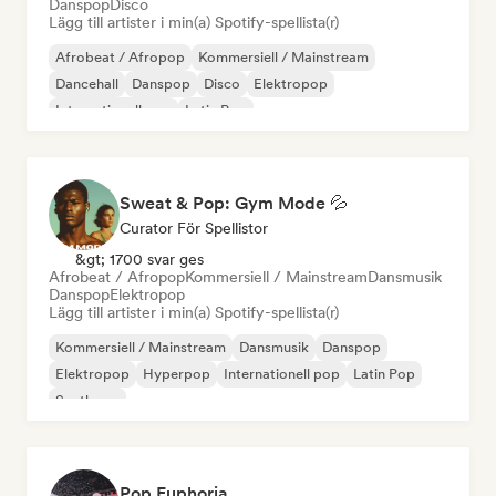
Danspop
Disco
Lägg till artister i min(a) Spotify-spellista(r)
Afrobeat / Afropop
Kommersiell / Mainstream
Dancehall
Danspop
Disco
Elektropop
Internationell pop
Latin Pop
Sweat & Pop: Gym Mode 💦
Curator För Spellistor
&gt; 1700 svar ges
Afrobeat / Afropop
Kommersiell / Mainstream
Dansmusik
Danspop
Elektropop
Lägg till artister i min(a) Spotify-spellista(r)
Kommersiell / Mainstream
Dansmusik
Danspop
Elektropop
Hyperpop
Internationell pop
Latin Pop
Synthpop
Pop Euphoria