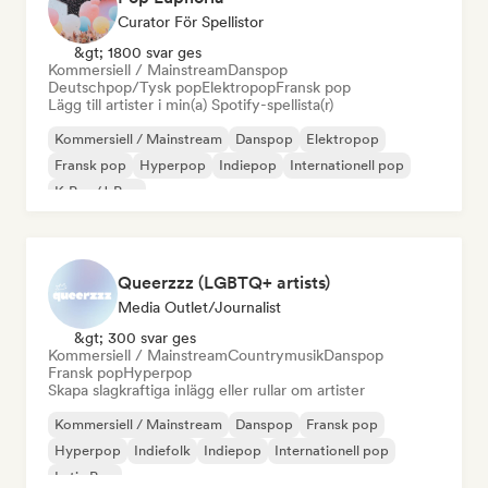
Curator För Spellistor
&gt; 1800 svar ges
Kommersiell / Mainstream
Danspop
Deutschpop/Tysk pop
Elektropop
Fransk pop
Lägg till artister i min(a) Spotify-spellista(r)
Kommersiell / Mainstream
Danspop
Elektropop
Fransk pop
Hyperpop
Indiepop
Internationell pop
K-Pop/J-Pop
Queerzzz (LGBTQ+ artists)
Media Outlet/Journalist
&gt; 300 svar ges
Kommersiell / Mainstream
Countrymusik
Danspop
Fransk pop
Hyperpop
Skapa slagkraftiga inlägg eller rullar om artister
Kommersiell / Mainstream
Danspop
Fransk pop
Hyperpop
Indiefolk
Indiepop
Internationell pop
Latin Pop