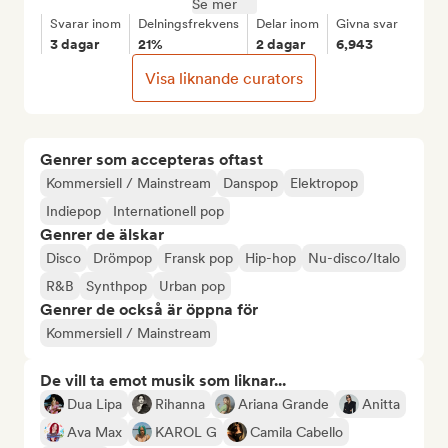
Se mer
Svarar inom
Delningsfrekvens
Delar inom
Givna svar
3 dagar
21%
2 dagar
6,943
Visa liknande curators
Genrer som accepteras oftast
Kommersiell / Mainstream
Danspop
Elektropop
Indiepop
Internationell pop
Genrer de älskar
Disco
Drömpop
Fransk pop
Hip-hop
Nu-disco/Italo
R&B
Synthpop
Urban pop
Genrer de också är öppna för
Kommersiell / Mainstream
De vill ta emot musik som liknar...
Dua Lipa
Rihanna
Ariana Grande
Anitta
Ava Max
KAROL G
Camila Cabello