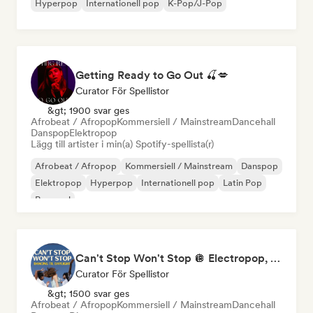
Hyperpop
Internationell pop
K-Pop/J-Pop
Getting Ready to Go Out 🍒💋
Curator För Spellistor
&gt; 1900 svar ges
Afrobeat / Afropop
Kommersiell / Mainstream
Dancehall
Danspop
Elektropop
Lägg till artister i min(a) Spotify-spellista(r)
Afrobeat / Afropop
Kommersiell / Mainstream
Danspop
Elektropop
Hyperpop
Internationell pop
Latin Pop
Pop soul
Can't Stop Won't Stop 🪩 Electropop, Dance-Pop & Nu Disco
Curator För Spellistor
&gt; 1500 svar ges
Afrobeat / Afropop
Kommersiell / Mainstream
Dancehall