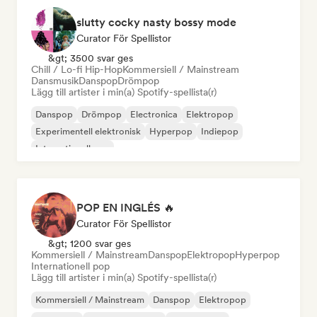
slutty cocky nasty bossy mode
Curator För Spellistor
&gt; 3500 svar ges
Chill / Lo-fi Hip-Hop
Kommersiell / Mainstream
Dansmusik
Danspop
Drömpop
Lägg till artister i min(a) Spotify-spellista(r)
Danspop
Drömpop
Electronica
Elektropop
Experimentell elektronisk
Hyperpop
Indiepop
Internationell pop
POP EN INGLÉS 🔥
Curator För Spellistor
&gt; 1200 svar ges
Kommersiell / Mainstream
Danspop
Elektropop
Hyperpop
Internationell pop
Lägg till artister i min(a) Spotify-spellista(r)
Kommersiell / Mainstream
Danspop
Elektropop