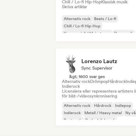
Chill / Lo-fi Hip-Hop
Klassisk musik
Skriva artiklar
Alternativ rock
Beats / Lo-fi
Chill / Lo-fi Hip-Hop
Kommersiell / Mainstream
Dansmusik
Disco
Drömpop
House-musik
Lorenzo Lautz
Sync Supervisor
&gt; 1600 svar ges
Alternativ rock
Drömpop
Hårdrock
Indi
Indierock
Licensiera eller representera artisters l
för bild-/videosynkronisering
Alternativ rock
Hårdrock
Indiepop
Indierock
Metall / Heavy metal
Ny vå
Post punk
Psykedelisk rock