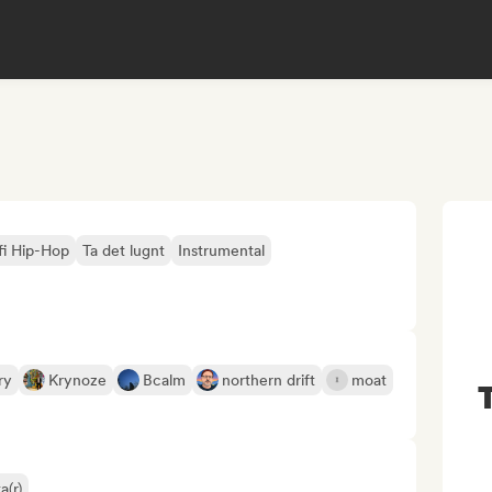
-fi Hip-Hop
Ta det lugnt
Instrumental
ry
Krynoze
Bcalm
northern drift
moat
a(r)