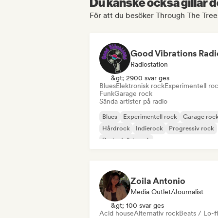
Du kanske också gillar d
För att du besöker Through The Trees
Good Vibrations Radi
Radiostation
&gt; 2900 svar ges
Blues
Elektronisk rock
Experimentell ro
Funk
Garage rock
Sända artister på radio
Blues
Experimentell rock
Garage roc
Hårdrock
Indierock
Progressiv rock
Psykedelisk rock
Rock & Roll / Klassisk Rock
Zoila Antonio
Media Outlet/Journalist
&gt; 100 svar ges
Acid house
Alternativ rock
Beats / Lo-fi