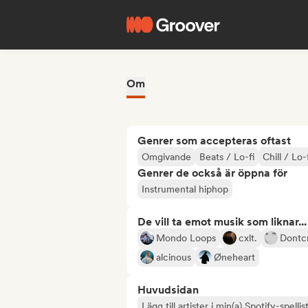
Om
Genrer som accepteras oftast
Omgivande
Beats / Lo-fi
Chill / Lo
Genrer de också är öppna för
Instrumental hiphop
De vill ta emot musik som liknar...
Mondo Loops
cxlt.
Dontc
alcinous
Øneheart
Huvudsidan
Lägg till artister i min(a) Spotify-spellist