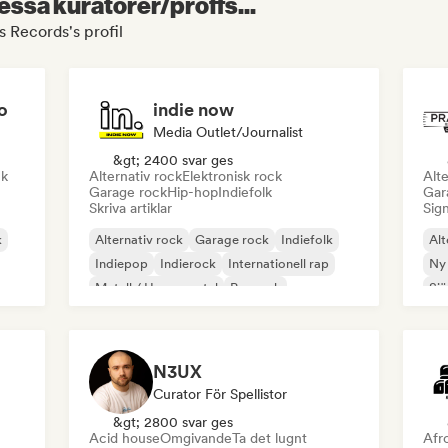
essa kuratorer/proffs...
 Records's profil
o
indie now
Media Outlet/Journalist
&gt; 2400 svar ges
ck
Alternativ rock
Elektronisk rock
Alte
Garage rock
Hip-hop
Indiefolk
Gar
Skriva artiklar
Sign
k
Alternativ rock
Garage rock
Indiefolk
Alt
Indiepop
Indierock
Internationell rap
Ny
Metall / Heavy metal
Poprock
Sjä
N3UX
Curator För Spellistor
&gt; 2800 svar ges
Acid house
Omgivande
Ta det lugnt
Afr