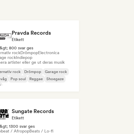
Pravda Records
Etikett
&gt; 800 svar ges
rnativ rock
Drömpop
Electronica
age rock
Indiepop
era artister eller ge ut deras musik
ernativ rock
Drömpop
Garage rock
 våg
Pop soul
Reggae
Shoegaze
l
Sungate Records
Etikett
&gt; 1300 svar ges
obeat / Afropop
Beats / Lo-fi