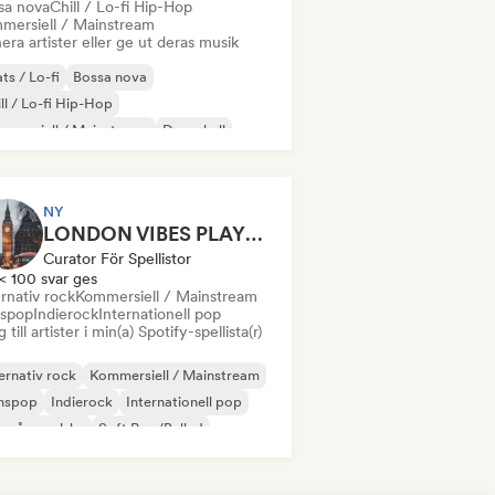
sa nova
Chill / Lo-fi Hip-Hop
mersiell / Mainstream
era artister eller ge ut deras musik
ts / Lo-fi
Bossa nova
ll / Lo-fi Hip-Hop
mersiell / Mainstream
Dancehall
nspop
Hip-hop
Pop soul
NY
LONDON VIBES PLAYLIST
Curator För Spellistor
< 100 svar ges
rnativ rock
Kommersiell / Mainstream
spop
Indierock
Internationell pop
 till artister i min(a) Spotify-spellista(r)
ernativ rock
Kommersiell / Mainstream
nspop
Indierock
Internationell pop
 på engelska
Soft Pop/Ballad
ban pop