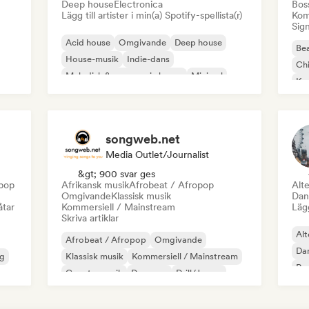
Deep house
Electronica
Bos
Lägg till artister i min(a) Spotify-spellista(r)
Kom
Sign
Acid house
Omgivande
Deep house
Bea
House-musik
Indie-dans
Chi
Melodisk & progressiv house
Minimal
Kom
Organisk House / Downtempo
Da
songweb.net
Media Outlet/Journalist
&gt; 900 svar ges
epop
Afrikansk musik
Afrobeat / Afropop
Alte
Omgivande
Klassisk musik
Dan
åtar
Kommersiell / Mainstream
Lägg
Skriva artiklar
Alt
Afrobeat / Afropop
Omgivande
Da
g
Klassisk musik
Kommersiell / Mainstream
Rap
Countrymusik
Danspop
Drill/Jersey
Ur
Hip-hop