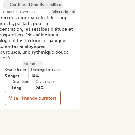
Certifierad Spotify-spellista
tomatiskt översatt
Visa original
rée des morceaux lo-fi hip-hop 
rsifs, parfaits pour la 
entration, les sessions d'étude et 
trospection. Mes sélections 
ilégient les textures organiques, 
sonorités analogiques 
leureuses, une rythmique douce 
 pré...
Se mer
Svarar inom
Delningsfrekvens
3 dagar
14%
Delar inom
Givna svar
1 dag
243
Visa liknande curators