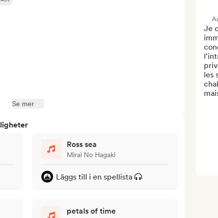
Au
Je c
imme
conc
l'in
priv
les 
cha
mais
Se mer
ligheter
Ross sea
Mirai No Hagaki
Läggs till i en spellista
petals of time