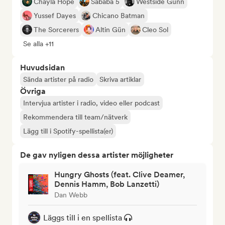
Chayla Hope
Sababa 5
Westside Gunn
Yussef Dayes
Chicano Batman
The Sorcerers
Altin Gün
Cleo Sol
Se alla +11
Huvudsidan
Sända artister på radio
Skriva artiklar
Övriga
Intervjua artister i radio, video eller podcast
Rekommendera till team/nätverk
Lägg till i Spotify-spellista(er)
De gav nyligen dessa artister möjligheter
Hungry Ghosts (feat. Clive Deamer,
Dennis Hamm, Bob Lanzetti)
Dan Webb
Läggs till i en spellista