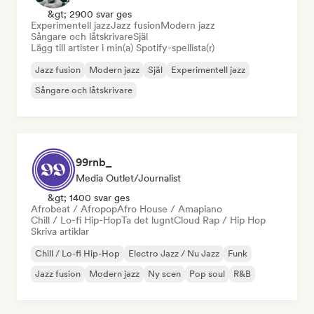
&gt; 2900 svar ges
Experimentell jazz
Jazz fusion
Modern jazz
Sångare och låtskrivare
Själ
Lägg till artister i min(a) Spotify-spellista(r)
Jazz fusion
Modern jazz
Själ
Experimentell jazz
Sångare och låtskrivare
99rnb_
Media Outlet/Journalist
&gt; 1400 svar ges
Afrobeat / Afropop
Afro House / Amapiano
Chill / Lo-fi Hip-Hop
Ta det lugnt
Cloud Rap / Hip Hop
Skriva artiklar
Chill / Lo-fi Hip-Hop
Electro Jazz / Nu Jazz
Funk
Jazz fusion
Modern jazz
Ny scen
Pop soul
R&B