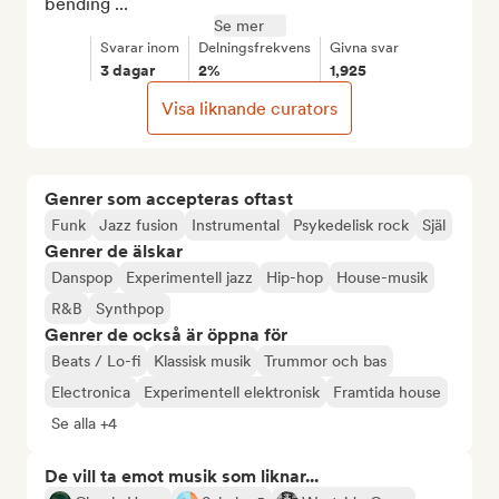
bending ...
Se mer
Svarar inom
Delningsfrekvens
Givna svar
3 dagar
2%
1,925
Visa liknande curators
Genrer som accepteras oftast
Funk
Jazz fusion
Instrumental
Psykedelisk rock
Själ
Genrer de älskar
Danspop
Experimentell jazz
Hip-hop
House-musik
R&B
Synthpop
Genrer de också är öppna för
Beats / Lo-fi
Klassisk musik
Trummor och bas
Electronica
Experimentell elektronisk
Framtida house
Se alla +4
De vill ta emot musik som liknar...