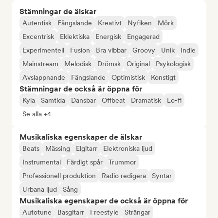
Stämningar de älskar
Autentisk
Fängslande
Kreativt
Nyfiken
Mörk
Excentrisk
Eklektiska
Energisk
Engagerad
Experimentell
Fusion
Bra vibbar
Groovy
Unik
Indie
Mainstream
Melodisk
Drömsk
Original
Psykologisk
Avslappnande
Fängslande
Optimistisk
Konstigt
Stämningar de också är öppna för
Kyla
Samtida
Dansbar
Offbeat
Dramatisk
Lo-fi
Se alla +4
Musikaliska egenskaper de älskar
Beats
Mässing
Elgitarr
Elektroniska ljud
Instrumental
Färdigt spår
Trummor
Professionell produktion
Radio redigera
Syntar
Urbana ljud
Sång
Musikaliska egenskaper de också är öppna för
Autotune
Basgitarr
Freestyle
Strängar