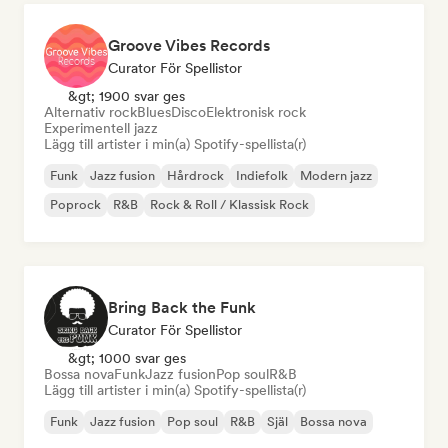
Groove Vibes Records
Curator För Spellistor
&gt; 1900 svar ges
Alternativ rock
Blues
Disco
Elektronisk rock
Experimentell jazz
Lägg till artister i min(a) Spotify-spellista(r)
Funk
Jazz fusion
Hårdrock
Indiefolk
Modern jazz
Poprock
R&B
Rock & Roll / Klassisk Rock
Bring Back the Funk
Curator För Spellistor
&gt; 1000 svar ges
Bossa nova
Funk
Jazz fusion
Pop soul
R&B
Lägg till artister i min(a) Spotify-spellista(r)
Funk
Jazz fusion
Pop soul
R&B
Själ
Bossa nova