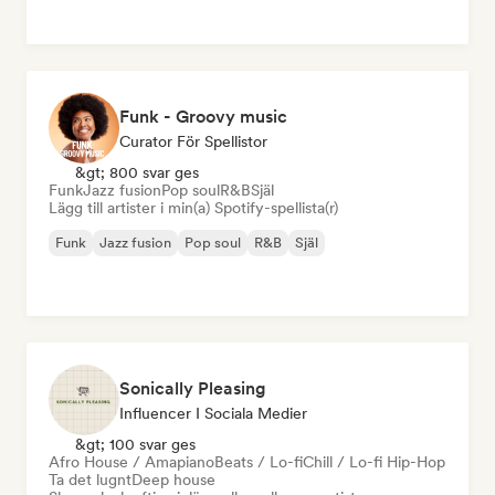
Funk - Groovy music
Curator För Spellistor
&gt; 800 svar ges
Funk
Jazz fusion
Pop soul
R&B
Själ
Lägg till artister i min(a) Spotify-spellista(r)
Funk
Jazz fusion
Pop soul
R&B
Själ
Sonically Pleasing
Influencer I Sociala Medier
&gt; 100 svar ges
Afro House / Amapiano
Beats / Lo-fi
Chill / Lo-fi Hip-Hop
Ta det lugnt
Deep house