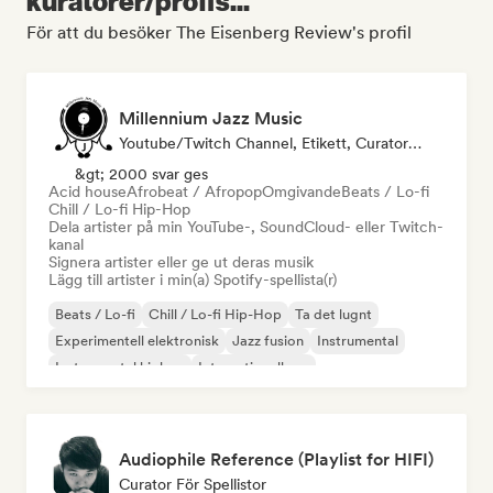
kuratorer/proffs...
För att du besöker The Eisenberg Review's profil
Millennium Jazz Music
Youtube/Twitch Channel, Etikett, Curator För Spellistor
&gt; 2000 svar ges
Acid house
Afrobeat / Afropop
Omgivande
Beats / Lo-fi
Chill / Lo-fi Hip-Hop
Dela artister på min YouTube-, SoundCloud- eller Twitch-
kanal
Signera artister eller ge ut deras musik
Lägg till artister i min(a) Spotify-spellista(r)
Beats / Lo-fi
Chill / Lo-fi Hip-Hop
Ta det lugnt
Experimentell elektronisk
Jazz fusion
Instrumental
Instrumental hiphop
Internationell rap
Audiophile Reference (Playlist for HIFI)
Curator För Spellistor