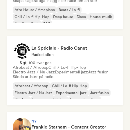
Skapa slagkraftiga inlägg eller rullar om artister
Afro House / Amapiano
Beats / Lo-fi
Chill / Lo-fi Hip-Hop
Deep house
Disco
House-musik
Nu-disco/Italo
R&B
La Spéciale - Radio Canut
Radiostation
&gt; 100 svar ges
Afrobeat / Afropop
Chill / Lo-fi Hip-Hop
Electro Jazz / Nu Jazz
Experimentell jazz
Jazz fusion
Sända artister på radio
Afrobeat / Afropop
Chill / Lo-fi Hip-Hop
Electro Jazz / Nu Jazz
Experimentell jazz
Jazz fusion
Hip-hop
Instrumental hiphop
Internationell rap
NY
Frankie Statham - Content Creator