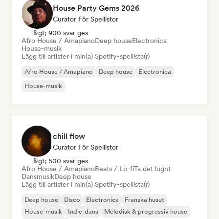
House Party Gems 2026
Curator För Spellistor
&gt; 900 svar ges
Afro House / Amapiano
Deep house
Electronica
House-musik
Lägg till artister i min(a) Spotify-spellista(r)
Afro House / Amapiano
Deep house
Electronica
House-musik
chill flow
Curator För Spellistor
&gt; 500 svar ges
Afro House / Amapiano
Beats / Lo-fi
Ta det lugnt
Dansmusik
Deep house
Lägg till artister i min(a) Spotify-spellista(r)
Deep house
Disco
Electronica
Franska huset
House-musik
Indie-dans
Melodisk & progressiv house