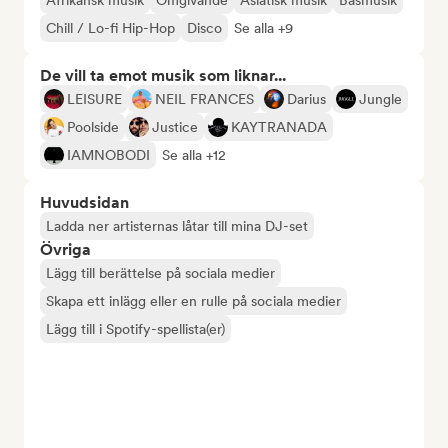
Afrikansk musik
Omgivande
Asiatisk musik
Basmusik
Chill / Lo-fi Hip-Hop
Disco
Se alla +9
De vill ta emot musik som liknar...
LEISURE
NEIL FRANCES
Darius
Jungle
Poolside
Justice
KAYTRANADA
IAMNOBODI
Se alla +12
Huvudsidan
Ladda ner artisternas låtar till mina DJ-set
Övriga
Lägg till berättelse på sociala medier
Skapa ett inlägg eller en rulle på sociala medier
Lägg till i Spotify-spellista(er)