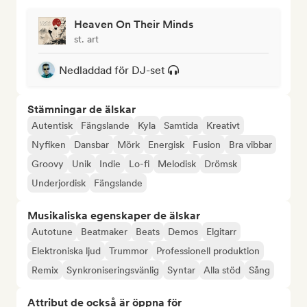
Heaven On Their Minds
st. art
Nedladdad för DJ-set
Stämningar de älskar
Autentisk
Fängslande
Kyla
Samtida
Kreativt
Nyfiken
Dansbar
Mörk
Energisk
Fusion
Bra vibbar
Groovy
Unik
Indie
Lo-fi
Melodisk
Drömsk
Underjordisk
Fängslande
Musikaliska egenskaper de älskar
Autotune
Beatmaker
Beats
Demos
Elgitarr
Elektroniska ljud
Trummor
Professionell produktion
Remix
Synkroniseringsvänlig
Syntar
Alla stöd
Sång
Attribut de också är öppna för