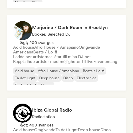
Nu-disco/Italo
Marjorine / Dark Room in Brooklyn
Booker, Selected DJ
&gt; 200 svar ges
Acid house
Afro House / Amapiano
Omgivande
Americana
Beats / Lo-fi
Ladda ner artisternas låtar till mina DJ-set
Koppla ihop artister med möjligheter till live-evenemang
Acid house
Afro House / Amapiano
Beats / Lo-fi
Ta det lugnt
Deep house
Disco
Electronica
Funky / Jackin House
Ibiza Global Radio
Radiostation
&gt; 400 svar ges
Acid house
Omgivande
Ta det lugnt
Deep house
Disco