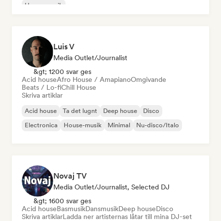
House-musik
Luis V
Media Outlet/Journalist
&gt; 1200 svar ges
Acid house
Afro House / Amapiano
Omgivande
Beats / Lo-fi
Chill House
Skriva artiklar
Acid house
Ta det lugnt
Deep house
Disco
Electronica
House-musik
Minimal
Nu-disco/Italo
Novaj TV
Media Outlet/Journalist, Selected DJ
&gt; 1600 svar ges
Acid house
Basmusik
Dansmusik
Deep house
Disco
Skriva artiklar
Ladda ner artisternas låtar till mina DJ-set