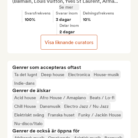
(Balmain, Louis Vuitton, Yves St Laurent, Arma...
Se mer
Svarsfrekvens
Svarar inom
Delningsfrekvens
100%
3 dagar
10%
Delar inom
2 dagar
Visa liknande curators
Genrer som accepteras oftast
Ta det lugnt
Deep house
Electronica
House-musik
Indie-dans
Genrer de älskar
Acid house
Afro House / Amapiano
Beats / Lo-fi
Chill House
Dansmusik
Electro Jazz / Nu Jazz
Elektriskt sväng
Franska huset
Funky / Jackin House
Nu-disco/Italo
Genrer de också är öppna för