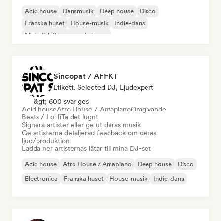
Acid house
Dansmusik
Deep house
Disco
Franska huset
House-musik
Indie-dans
Melodisk & progressiv house
Sincopat / AFFKT
Etikett, Selected DJ, Ljudexpert
&gt; 600 svar ges
Acid house
Afro House / Amapiano
Omgivande
Beats / Lo-fi
Ta det lugnt
Signera artister eller ge ut deras musik
Ge artisterna detaljerad feedback om deras
ljud/produktion
Ladda ner artisternas låtar till mina DJ-set
Acid house
Afro House / Amapiano
Deep house
Disco
Electronica
Franska huset
House-musik
Indie-dans