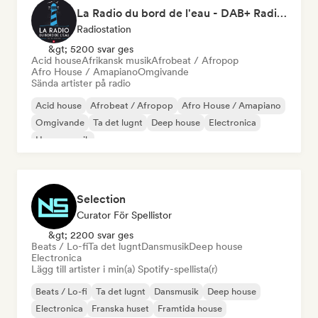
La Radio du bord de l'eau - DAB+ Radio Station (Switzerland)
Radiostation
&gt; 5200 svar ges
Acid house
Afrikansk musik
Afrobeat / Afropop
Afro House / Amapiano
Omgivande
Sända artister på radio
Acid house
Afrobeat / Afropop
Afro House / Amapiano
Omgivande
Ta det lugnt
Deep house
Electronica
House-musik
Selection
Curator För Spellistor
&gt; 2200 svar ges
Beats / Lo-fi
Ta det lugnt
Dansmusik
Deep house
Electronica
Lägg till artister i min(a) Spotify-spellista(r)
Beats / Lo-fi
Ta det lugnt
Dansmusik
Deep house
Electronica
Franska huset
Framtida house